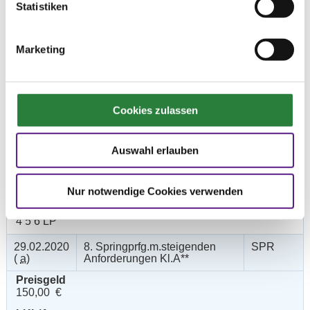
Statistiken
1 2 3 4 5 LP
29.02.2020
6. Spezialspringpferdeprfg.Kl.L
SPF
(
n
)
St.
Marketing
Preisgeld
200,00 €
LKL/Art
Cookies zulassen
1 2 3 4 5 LP
29.02.2020
7. Stilspringprüfung Kl.A*
SPR
Auswahl erlauben
(
a
)
Preisgeld
150,00 €
Nur notwendige Cookies verwenden
LKL/Art
4 5 6 LP
29.02.2020
8. Springprfg.m.steigenden
SPR
(
a
)
Anforderungen Kl.A**
Preisgeld
150,00 €