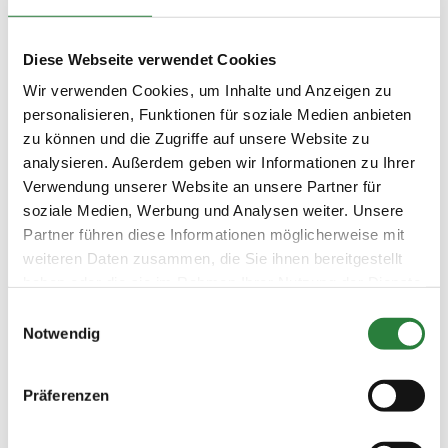
1 2 3 4 5 6 LP
29.02.2020
3. Springpferdeprüfung Kl.A*
SPF
Diese Webseite verwendet Cookies
(
v
)
Wir verwenden Cookies, um Inhalte und Anzeigen zu
Preisgeld
150,00 €
personalisieren, Funktionen für soziale Medien anbieten
zu können und die Zugriffe auf unsere Website zu
LKL/Art
2 3 4 5 6 LP
analysieren. Außerdem geben wir Informationen zu Ihrer
Verwendung unserer Website an unsere Partner für
29.02.2020
4. Springpferdeprüfung Kl.A**
SPF
soziale Medien, Werbung und Analysen weiter. Unsere
(
v
)
Partner führen diese Informationen möglicherweise mit
Preisgeld
weiteren Daten zusammen, die Sie ihnen bereitgestellt
150,00 €
haben oder die sie im Rahmen Ihrer Nutzung der Dienste
LKL/Art
gesammelt haben.
1 2 3 4 5 6 LP
Einwilligungsauswahl
Notwendig
29.02.2020
5. Springpferdeprüfung Kl.L
SPF
(
n
)
Präferenzen
Preisgeld
200,00 €
LKL/Art