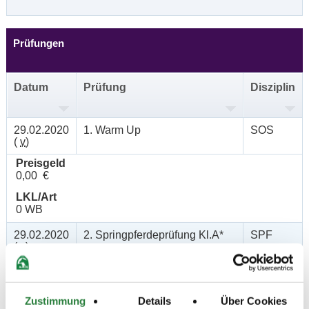
Prüfungen
Datum
Prüfung
Disziplin
29.02.2020
1. Warm Up
SOS
(
v
)
Preisgeld
0,00 €
LKL/Art
0 WB
29.02.2020
2. Springpferdeprüfung Kl.A*
SPF
(
v
)
Preisgeld
150,00 €
Zustimmung
Details
Über Cookies
LKL/Art