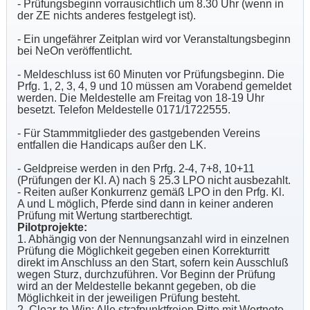
- Prüfungsbeginn vorrausichtlich um 8.30 Uhr (wenn in
der ZE nichts anderes festgelegt ist).
- Ein ungefährer Zeitplan wird vor Veranstaltungsbeginn
bei NeOn veröffentlicht.
- Meldeschluss ist 60 Minuten vor Prüfungsbeginn. Die
Prfg. 1, 2, 3, 4, 9 und 10 müssen am Vorabend gemeldet
werden. Die Meldestelle am Freitag von 18-19 Uhr
besetzt. Telefon Meldestelle 0171/1722555.
- Für Stammmitglieder des gastgebenden Vereins
entfallen die Handicaps außer den LK.
- Geldpreise werden in den Prfg. 2-4, 7+8, 10+11
(Prüfungen der Kl. A) nach § 25.3 LPO nicht ausbezahlt.
- Reiten außer Konkurrenz gemäß LPO in den Prfg. Kl.
A und L möglich, Pferde sind dann in keiner anderen
Prüfung mit Wertung startberechtigt.
Pilotprojekte:
1. Abhängig von der Nennungsanzahl wird in einzelnen
Prüfung die Möglichkeit gegeben einen Korrekturritt
direkt im Anschluss an den Start, sofern kein Ausschluß
wegen Sturz, durchzuführen. Vor Beginn der Prüfung
wird an der Meldestelle bekannt gegeben, ob die
Möglichkeit in der jeweiligen Prüfung besteht.
2. Clear-to-Win: Alle strafpunktfreien Ritte mit Wertnote