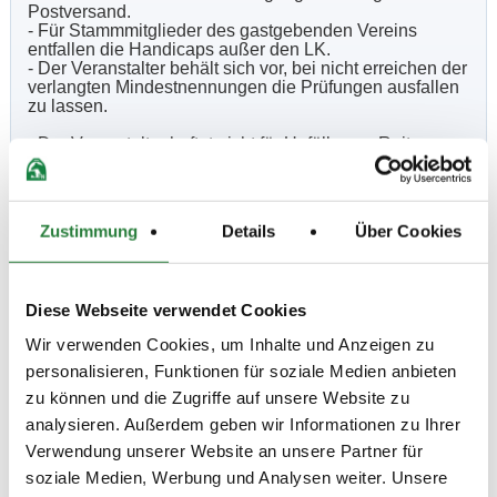
Postversand.
- Für Stammmitglieder des gastgebenden Vereins
entfallen die Handicaps außer den LK.
- Der Veranstalter behält sich vor, bei nicht erreichen der
verlangten Mindestnennungen die Prüfungen ausfallen
zu lassen.
- Der Veranstalter haftet nicht für Unfälle von Reitern,
Pferden oder Zuschauern, für Diebstahl sowie
Sachschäden, die aus Haltung eines Pferdes entstehen.
Die Teilnahme, der Besuch oder die Benutzung der
Einrichtungen geschieht auf eigene Gefahr. Alle
Zustimmung
Details
Über Cookies
Besitzer und Teilnehmer sind persönlich haftbar für
Schäden gegenüber Dritten, die durch sie selbst, ihre
Angestellten, ihre Beauftragten oder ihre Pferde
verursacht werden.
Diese Webseite verwendet Cookies
- Datenschutz: Foto und Filmaufnahmen bei Betreten
des Grundstücks automatische Einwilligung.
Wir verwenden Cookies, um Inhalte und Anzeigen zu
- Aus Sicherheitsgründen ist das Longieren auf dem
Abreiteplatz nicht erlaubt.
personalisieren, Funktionen für soziale Medien anbieten
zu können und die Zugriffe auf unsere Website zu
analysieren. Außerdem geben wir Informationen zu Ihrer
Beschaffenheit der Plätze:
Verwendung unserer Website an unsere Partner für
Prüfungshalle: 23x60 m, Vorbereitungsplatz: Sand
85x45 m
soziale Medien, Werbung und Analysen weiter. Unsere