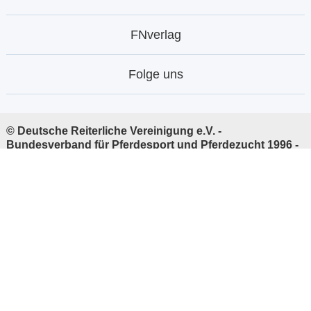
FNverlag
Folge uns
© Deutsche Reiterliche Vereinigung e.V. -
Bundesverband für Pferdesport und Pferdezucht 1996 -
2026
Linkempfehlungen:
Deutsche Reiterliche Vereinigung
(FN)
|
FNverlag
|
Stiftung Deutscher Pferdesport
|
PM-
Forum Digital
Ihre Daten sind durch permanente
SSL-Verschlüsselung
sicher.
* Mobilfunk evtl. abweichend