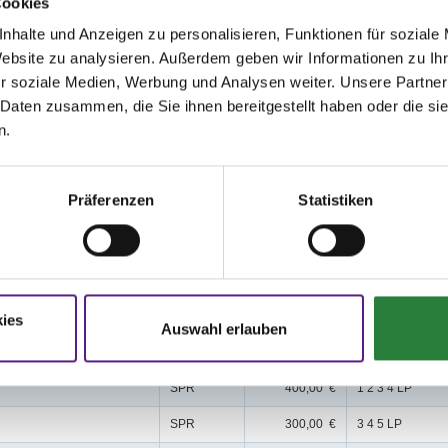
Cookies
nhalte und Anzeigen zu personalisieren, Funktionen für soziale
Website zu analysieren. Außerdem geben wir Informationen zu I
issen auf www.fn-erfolgsdaten.de
r soziale Medien, Werbung und Analysen weiter. Unsere Partner
 Daten zusammen, die Sie ihnen bereitgestellt haben oder die s
n.
Präferenzen
Statistiken
Disziplin
Preisgeld
LKL/Art
SPR
2.500,00 €
1 2 3 LP
SPR
1.500,00 €
1 2 3 LP
ies
Auswahl erlauben
SPR
500,00 €
1 2 3 LP
SPR
400,00 €
1 2 3 4 LP
SPR
300,00 €
3 4 5 LP