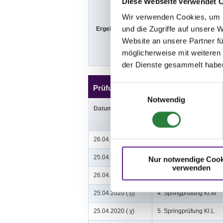
Diese Webseite verwendet 
Wir verwenden Cookies, um I
und die Zugriffe auf unsere 
Ergebnisse:
Zu den Ergebn
Website an unsere Partner fü
möglicherweise mit weiteren
der Dienste gesammelt habe
Prüfungen
Einwilligungsauswahl
Notwendig
Datum
Prüfung
26.04.2020 (
n
)
1. Springprfg.Kl.S m.St.*
25.04.2020 (
n
)
2. Springprüfung Kl.S*
Nur notwendige Cook
verwenden
26.04.2020 (
v
)
3. Springprüfung Kl.M**
25.04.2020 (
n
)
4. Springprüfung Kl.M*
25.04.2020 (
v
)
5. Springprüfung Kl.L