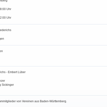
mberg
18:00 Uhr
12:00 Uhr
ederichs
gen
en
ichs - Embert Lüber
ezer
 Sickinger
ammmitglieder von Vereinen aus Baden-Württemberg.