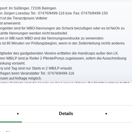
gsort: Im Süßlinger, 72336 Balingen
an Jürgen Loesdau Tel.: 07476/9499-116 bzw. Fax: 07476/9499-150
t ist die Tierarztpraxis Votteler
ist anwesend.
nngelder sind für WBO-Nennungen als Scheck beizufügen oder es ist NeOn zu
ahlte Nennungen werden nicht bearbeitet.
gen in WB nach WBO sind die Nennungsvordrucke zu verwenden.
 ist 90 Minuten vor Prüfungsbeginn, wenn in der Zeiteinteilung nichts anderes
tglieder des gastgebenden Vereins entfallen die Handicaps außer den LK.
eren WB/LP sind je Reiter 2 Pferde/Ponys zugelassen, sofern die Ausschreibung
änkung vorsieht.
ny und Tag sind nur Starts in 2 WB/LP erlaubt.
fragen beim Veranstalter Tel.: 07476/9499-116
zenzen auf Anfrage möglich.
amten Gelände sind die Hunde an der Leine zu führen. Bei Nichtbeachtung haftet
zer für sämtliche Schäden, z.B. auch zusätzliche Platzierungen bei gestörtem Ritt.
5 m; Vorbereitungshalle: 20x60 m mit Ebbe-Flut-Böden
Details
,9; nachm.: 2,4
; nachm.: 1,6