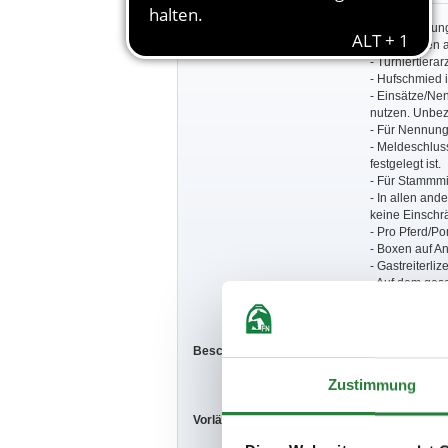
Besondere Bestimmungen:
- Veranstaltun
- Rückfragen 
- Turniertierarz
- Hufschmied 
- Einsätze/Ne
nutzen. Unbez
- Für Nennun
- Meldeschluss
festgelegt ist.
- Für Stammmi
- In allen and
keine Einschr
- Pro Pferd/Po
- Boxen auf An
- Gastreiterli
- Auf dem ges
der Hundebesit
Beschaffenheit der Plätze:
Halle: 25x63,
Zustimmung
Vorläufige Zeitenteilung:
Sa. vorm.: 5,7
So. vorm.: 3,8