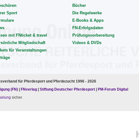
oschüren
Bücher
rer Sport
Die Regelwerke
rmulare
E-Books & Apps
ws
FN-Erfolgsdaten
sen mit FNticket & travel
Prüfungsvorbereitung
rsönliche Mitgliedschaft
Videos & DVDs
kets für Veranstaltungen
rträge
esverband für Pferdesport und Pferdezucht 1996 - 2026
igung (FN)
|
FNverlag
|
Stiftung Deutscher Pferdesport
|
PM-Forum Digital
selung
sicher.