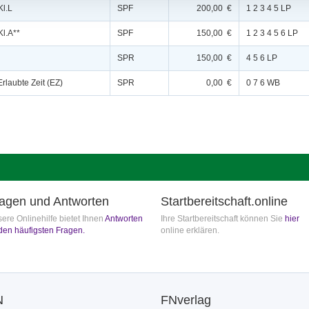
Kl.L
SPF
200,00 €
1 2 3 4 5 LP
Kl.A**
SPF
150,00 €
1 2 3 4 5 6 LP
SPR
150,00 €
4 5 6 LP
Erlaubte Zeit (EZ)
SPR
0,00 €
0 7 6 WB
agen und Antworten
Startbereitschaft.online
ere Onlinehilfe bietet Ihnen
Antworten
Ihre Startbereitschaft können Sie
hier
den häufigsten Fragen.
online erklären.
N
FNverlag