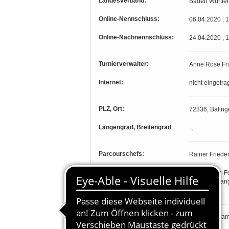
Landesverband:
Baden Württe
Online-Nennschluss:
06.04.2020 , 
Online-Nachnennschluss:
24.04.2020 , 
Turnierverwalter:
Anne Rose Fri
Internet:
nicht eingetra
PLZ, Ort:
72336, Baling
Längengrad, Breitengrad
-, -
Parcourschefs:
Rainer Frieder
Richter:
Ingrun Erbe-F
Gerd Wolfgang
Esther Todt
Teilnahmeberechtigung:
Prfg. 1-9: St