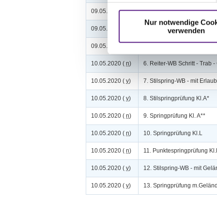
09.05.2020 (
v
)
3. Dressurprüfung Kl.A**
Nur notwendige Cook
09.05.2020 (
n
)
4. Dressurprfg. Kl.L* - Tr.
verwenden
09.05.2020 (
n
)
5. Dressurprfg. Kl.L**
10.05.2020 (
n
)
6. Reiter-WB Schritt - Trab 
10.05.2020 (
v
)
7. Stilspring-WB - mit Erlaub
10.05.2020 (
v
)
8. Stilspringprüfung Kl.A*
10.05.2020 (
n
)
9. Springprüfung Kl. A**
10.05.2020 (
n
)
10. Springprüfung Kl.L
10.05.2020 (
n
)
11. Punktespringprüfung Kl.
10.05.2020 (
v
)
12. Stilspring-WB - mit Gel
10.05.2020 (
v
)
13. Springprüfung m.Geländ