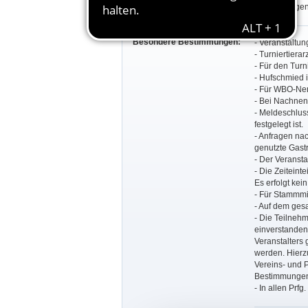
und Böblingen
Besondere Bestimmungen:
- Veranstaltung
- Turniertierar
- Für den Turn
- Hufschmied is
- Für WBO-Nen
- Bei Nachnen
- Meldeschluss
festgelegt ist.
- Anfragen nac
genutzte Gast
- Der Veransta
- Die Zeiteint
Es erfolgt kei
- Für Stammmi
- Auf dem ges
- Die Teilnehm
einverstanden
Veranstalters 
werden. Hierz
Vereins- und
Bestimmungen
- In allen Prf