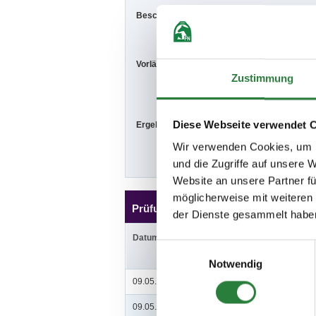
Beschaffenheit der Plätze:
Prüfungsplatz
Vorläufige Zeitenteilung:
Sa. vorm.: 1,2
So. vorm.: 7,8
Zustimmung
Diese Webseite verwendet 
Ergebnisse:
Zu den Ergebn
Wir verwenden Cookies, um I
und die Zugriffe auf unsere 
Website an unsere Partner fü
möglicherweise mit weiteren
Prüfungen
der Dienste gesammelt habe
Datum
Prüfung
Einwilligungsauswahl
Notwendig
09.05.2020 (
v
)
1. Dressurreiter-WB (RE 2)
09.05.2020 (
v
)
2. Dressurreiterprüfung Kl.A