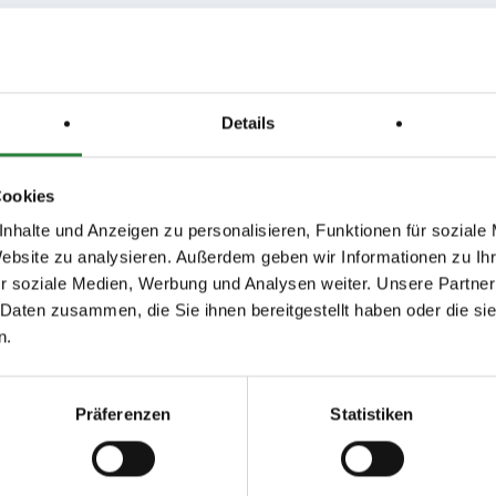
: 22x48 m Sand-Vlies Gemisch, Vorbereitungsplatz: Halle 20x40 m
,3; nachm.: 4,5
,12,13; nachm.: 6,9,10,11
Details
Cookies
issen auf www.fn-erfolgsdaten.de
nhalte und Anzeigen zu personalisieren, Funktionen für soziale
Website zu analysieren. Außerdem geben wir Informationen zu I
r soziale Medien, Werbung und Analysen weiter. Unsere Partner
 Daten zusammen, die Sie ihnen bereitgestellt haben oder die s
n.
Disziplin
Preisgeld
LKL/Art
Präferenzen
Statistiken
DRE
0,00 €
0 7 6 W
DRE
150,00 €
5 6 LP