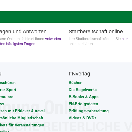
agen und Antworten
Startbereitschaft.online
ere Onlinehilfe bietet Ihnen
Antworten
Ihre Startbereitschaft können Sie
hier
den häufigsten Fragen.
online erklären.
N
FNverlag
oschüren
Bücher
rer Sport
Die Regelwerke
rmulare
E-Books & Apps
ws
FN-Erfolgsdaten
sen mit FNticket & travel
Prüfungsvorbereitung
rsönliche Mitgliedschaft
Videos & DVDs
kets für Veranstaltungen