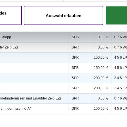
DRE
150,00 €
5 6 LP
ies
Auswahl erlauben
DRE
200,00 €
4 5 LP
DRE
200,00 €
2 3 4 LP
- Galopp
SOS
0,00 €
0 7 6 W
ter Zeit (EZ)
SPR
0,00 €
0 7 6 W
SPR
150,00 €
4 5 6 LP
SPR
150,00 €
4 5 6 LP
SPR
200,00 €
3 4 5 LP
L
SPR
200,00 €
3 4 5 LP
ändehindernissen und Erlaubter Zeit (EZ)
SPR
0,00 €
0 7 6 W
ehindernissen Kl.A*
SPR
150,00 €
4 5 6 LP