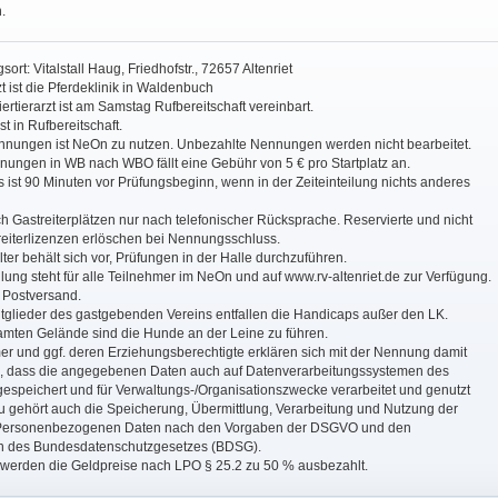
.
sort: Vitalstall Haug, Friedhofstr., 72657 Altenriet
zt ist die Pferdeklinik in Waldenbuch
iertierarzt ist am Samstag Rufbereitschaft vereinbart.
t in Rufbereitschaft.
nungen ist NeOn zu nutzen. Unbezahlte Nennungen werden nicht bearbeitet.
nungen in WB nach WBO fällt eine Gebühr von 5 € pro Startplatz an.
 ist 90 Minuten vor Prüfungsbeginn, wenn in der Zeiteinteilung nichts anderes
h Gastreiterplätzen nur nach telefonischer Rücksprache. Reservierte und nicht
reiterlizenzen erlöschen bei Nennungsschluss.
lter behält sich vor, Prüfungen in der Halle durchzuführen.
eilung steht für alle Teilnehmer im NeOn und auf www.rv-altenriet.de zur Verfügung.
n Postversand.
tglieder des gastgebenden Vereins entfallen die Handicaps außer den LK.
amten Gelände sind die Hunde an der Leine zu führen.
er und ggf. deren Erziehungsberechtigte erklären sich mit der Nennung damit
, dass die angegebenen Daten auch auf Datenverarbeitungssystemen des
gespeichert und für Verwaltungs-/Organisationszwecke verarbeitet und genutzt
u gehört auch die Speicherung, Übermittlung, Verarbeitung und Nutzung der
 Personenbezogenen Daten nach den Vorgaben der DSGVO und den
 des Bundesdatenschutzgesetzes (BDSG).
g. werden die Geldpreise nach LPO § 25.2 zu 50 % ausbezahlt.