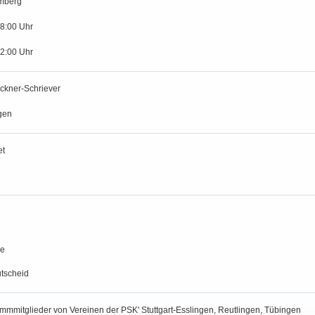
mberg
18:00 Uhr
12:00 Uhr
ckner-Schriever
gen
et
le
tscheid
ammmitglieder von Vereinen der PSK' Stuttgart-Esslingen, Reutlingen, Tübingen