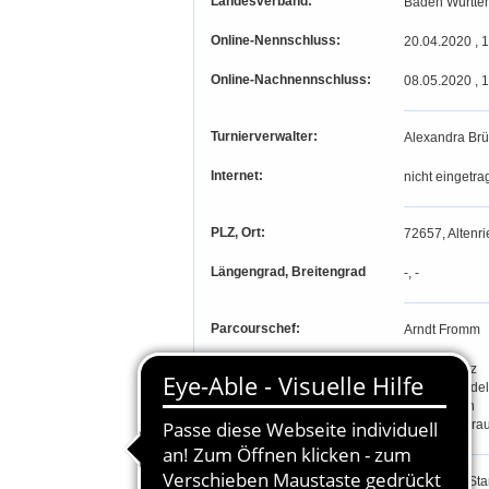
Landesverband:
Baden Württe
Online-Nennschluss:
20.04.2020 , 
Online-Nachnennschluss:
08.05.2020 , 
Turnierverwalter:
Alexandra Brü
Internet:
nicht eingetra
PLZ, Ort:
72657, Altenri
Längengrad, Breitengrad
-, -
Parcourschef:
Arndt Fromm
Richter:
Ursula Bretz
Verena Ginde
Sigrid Hahn
Bernhard Krau
Teilnahmeberechtigung:
Prfg. 1-13: St