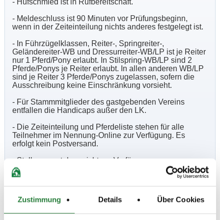
- Hufschmied ist in Rufbereitschaft.
- Meldeschluss ist 90 Minuten vor Prüfungsbeginn,
wenn in der Zeiteinteilung nichts anderes festgelegt ist.
- In Führzügelklassen, Reiter-, Springreiter-,
Geländereiter-WB und Dressurreiter-WB/LP ist je Reiter
nur 1 Pferd/Pony erlaubt. In Stilspring-WB/LP sind 2
Pferde/Ponys je Reiter erlaubt. In allen anderen WB/LP
sind je Reiter 3 Pferde/Ponys zugelassen, sofern die
Ausschreibung keine Einschränkung vorsieht.
- Für Stammmitglieder des gastgebenden Vereins
entfallen die Handicaps außer den LK.
- Die Zeiteinteilung und Pferdeliste stehen für alle
Teilnehmer im Nennung-Online zur Verfügung. Es
erfolgt kein Postversand.
- Stallungen stehen nicht zur Verfügung.
- Für Prüfung 10 gilt § 25.3 LPO (keine Auszahlung des
Geldpreises).
Zustimmung
Details
Über Cookies
Beschaffenheit der Plätze: