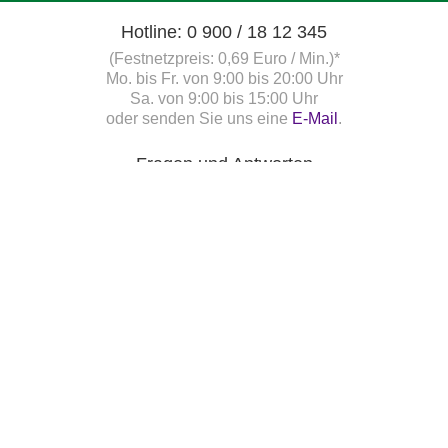
Hotline: 0 900 / 18 12 345
(Festnetzpreis: 0,69 Euro / Min.)*
Mo. bis Fr. von 9:00 bis 20:00 Uhr
Sa. von 9:00 bis 15:00 Uhr
oder senden Sie uns eine
E-Mail
.
Fragen und Antworten
Unsere Onlinehilfe bietet Ihnen
Antworten zu den häufigsten
Fragen.
Startbereitschaft.online
Ihre Startbereitschaft können Sie
hier
online erklären.
Newsletter bestellen