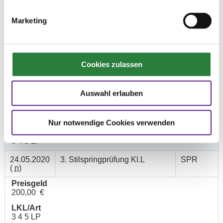
24.05.2020
1. Springprfg.m.steigenden
SPR
(
n
)
Anforderungen Kl.L
Marketing
Preisgeld
200,00 €
LKL/Art
Cookies zulassen
3 4 5 LP
23.05.2020
2. Punktespringprüfung Kl.L mit
SPR
(
n
)
Joker
Auswahl erlauben
Preisgeld
200,00 €
Nur notwendige Cookies verwenden
LKL/Art
3 4 5 LP
24.05.2020
3. Stilspringprüfung Kl.L
SPR
(
n
)
Preisgeld
200,00 €
LKL/Art
3 4 5 LP