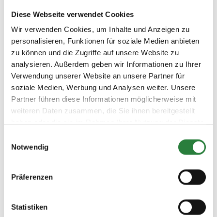
Prüfungen finden auf dem Sandplatz statt (45x55 m).
Vorbereitungsplatz: Halle (20x40 m).
Diese Webseite verwendet Cookies
Wir verwenden Cookies, um Inhalte und Anzeigen zu
personalisieren, Funktionen für soziale Medien anbieten
Vorläufige Zeitenteilung:
zu können und die Zugriffe auf unsere Website zu
Sa. vorm.: 8,9; nachm.: 2,5,11
analysieren. Außerdem geben wir Informationen zu Ihrer
So. vorm.: 6,7,10; nachm.: 1,3,4
Verwendung unserer Website an unsere Partner für
soziale Medien, Werbung und Analysen weiter. Unsere
Ergebnisse:
Partner führen diese Informationen möglicherweise mit
Zu den Ergebnissen auf www.fn-erfolgsdaten.de
weiteren Daten zusammen, die Sie ihnen bereitgestellt
haben oder die sie im Rahmen Ihrer Nutzung der Dienste
gesammelt haben.
Einwilligungsauswahl
Notwendig
Prüfungen
Präferenzen
Datum
Prüfung
Disziplin
Statistiken