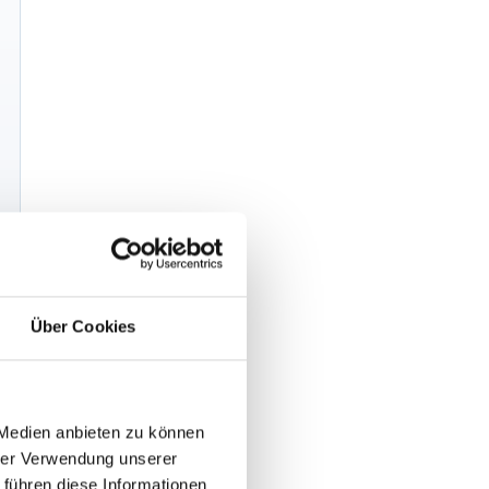
n
Über Cookies
 Medien anbieten zu können
,
hrer Verwendung unserer
 führen diese Informationen