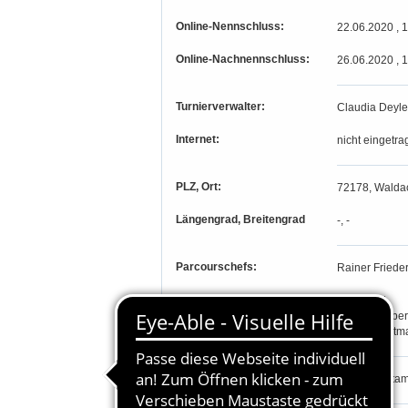
Online-Nennschluss:
22.06.2020 , 
Online-Nachnennschluss:
26.06.2020 , 
Turnierverwalter:
Claudia Deyle
Internet:
nicht eingetra
PLZ, Ort:
72178, Waldac
Längengrad, Breitengrad
-, -
Parcourschefs:
Rainer Friede
Richter:
Peter Bort
Christine Ebe
Helmut Hartm
Teilnahmeberechtigung:
Prfg. 1-9: St