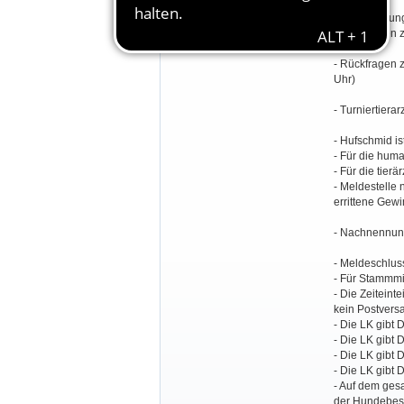
Besondere Bestimmungen:
- Veranstaltu
- Rückfragen 
- Rückfragen 
Uhr)
- Turniertierar
- Hufschmid is
- Für die huma
- Für die tier
- Meldestelle 
errittene Gew
- Nachnennung
- Meldeschluss
- Für Stammmi
- Die Zeiteint
kein Postvers
- Die LK gibt
- Die LK gibt
- Die LK gibt
- Die LK gibt 
- Auf dem ges
der Hundebesit