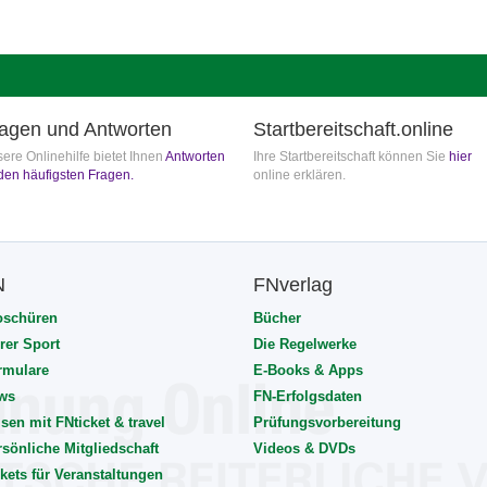
agen und Antworten
Startbereitschaft.online
ere Onlinehilfe bietet Ihnen
Antworten
Ihre Startbereitschaft können Sie
hier
den häufigsten Fragen.
online erklären.
N
FNverlag
oschüren
Bücher
rer Sport
Die Regelwerke
rmulare
E-Books & Apps
ws
FN-Erfolgsdaten
sen mit FNticket & travel
Prüfungsvorbereitung
rsönliche Mitgliedschaft
Videos & DVDs
kets für Veranstaltungen