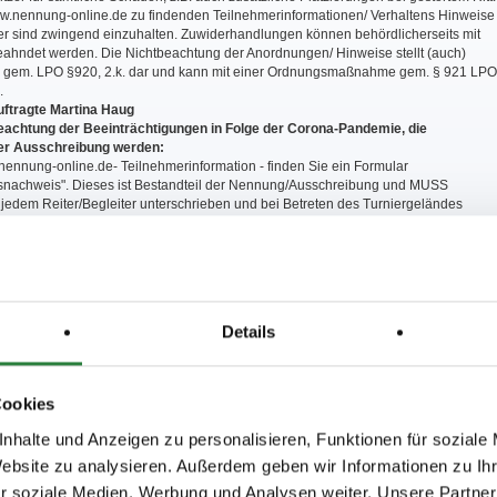
ww.nennung-online.de zu findenden Teilnehmerinformationen/ Verhaltens Hinweise
er sind zwingend einzuhalten. Zuwiderhandlungen können behördlicherseits mit
ahndet werden. Die Nichtbeachtung der Anordnungen/ Hinweise stellt (auch)
 gem. LPO §920, 2.k. dar und kann mit einer Ordnungsmaßnahme gem. § 921 LPO
.
ftragte Martina Haug
achtung der Beeinträchtigungen in Folge der Corona-Pandemie, die
der Ausschreibung werden:
nennung-online.de- Teilnehmerinformation - finden Sie ein Formular
nachweis". Dieses ist Bestandteil der Nennung/Ausschreibung und MUSS
jedem Reiter/Begleiter unterschrieben und bei Betreten des Turniergeländes
der Eingangskontrolle abgegeben werden.
Ohne Vorlage dieses Formulars ist kei
. Hier erfolgt dann die Ausgabe der Tagesbänder.
dsätzlich je Reiter nur 1 Pferdepfleger bzw. Betreuer (pro 3 Pferde) zugelassen.
 sowie sonstige Personen, die nicht Reiter oder dem Reiter zuzuordnende
sind (siehe b.), bzw. nicht zum Team des Turnierveranstalters gehören, sind auf
cht gestattet.
Details
 Pferdepfleger dürfen nur am Prüfungstag anwesend sein, an dem das Pferd/ die
et werden.
 Tages-Einlassberechtigung (Tagesband) ist ständig zu tragen und bei Verlangen
Cookies
en Anweisungen der eingesetzten Ordner ist uneingeschränkt zu folgen. Bei
ngen erfolgt der sofortige Turnierausschluß!
nhalte und Anzeigen zu personalisieren, Funktionen für soziale
Veranstaltungsgelände haben ausschließlich Personen ohne Krankheitssymptome
Website zu analysieren. Außerdem geben wir Informationen zu I
nfektion mit dem Coronavirus typisch sind.
ngprüfung haben die Reiter/Pfleger bzw. Betreuer das Turniergelände zügig
r soziale Medien, Werbung und Analysen weiter. Unsere Partner