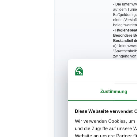
- Die unter w
auf dem Turni
Bußgeldern ge
einem Verstoß
belegt werden
- Hygienebeau
Besondere Be
Bestandteil 
a) Unter www.
"Anwesenheits
zwingend von 
(Anreise) an 
Start möglich
b) Es ist grun
c) Zuschauer,
Pferdepfleger 
dem Gelände ni
Zustimmung
d) Reiter und
Pferde gestart
e) Die gültige
vorzuzeigen.
Diese Webseite verwendet 
f) Anreise: D
Zuwiderhandlu
Wir verwenden Cookies, um I
g)
Zutritt
zum 
und die Zugriffe auf unsere 
die für eine I
Nach der Spri
Website an unsere Partner fü