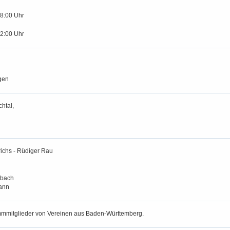
18:00 Uhr
12:00 Uhr
gen
htal,
richs - Rüdiger Rau
rbach
ann
ammmitglieder von Vereinen aus Baden-Württemberg.