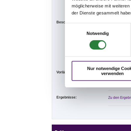
Richtung Parkp
möglicherweise mit weiteren
gestattet. Das
der Dienste gesammelt habe
Beschaffenheit der Plätze:
Alle Plätze si
Einwilligungsauswahl
Turnierplatz:
Notwendig
Abreiteplatz 1
Abreiteplatz 2
Nur notwendige Cook
Vorläufige Zeitenteilung:
Sa. vorm.: 7,8
verwenden
So. vorm.: 4,5
Ergebnisse:
Zu den Ergebn