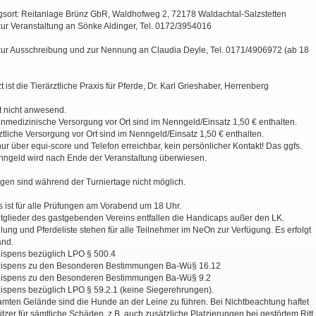
ngsort: Reitanlage Brünz GbR, Waldhofweg 2, 72178 Waldachtal-Salzstetten
zur Veranstaltung an Sönke Aldinger, Tel. 0172/3954016
zur Ausschreibung und zur Nennung an Claudia Deyle, Tel. 0171/4906972 (ab 18
zt ist die Tierärztliche Praxis für Pferde, Dr. Karl Grieshaber, Herrenberg
t nicht anwesend.
nmedizinische Versorgung vor Ort sind im Nenngeld/Einsatz 1,50 € enthalten.
ärztliche Versorgung vor Ort sind im Nenngeld/Einsatz 1,50 € enthalten.
nur über equi-score und Telefon erreichbar, kein persönlicher Kontakt! Das ggfs.
inngeld wird nach Ende der Veranstaltung überwiesen.
en sind während der Turniertage nicht möglich.
 ist für alle Prüfungen am Vorabend um 18 Uhr.
tglieder des gastgebenden Vereins entfallen die Handicaps außer den LK.
eilung und Pferdeliste stehen für alle Teilnehmer im NeOn zur Verfügung. Es erfolgt
and.
 Dispens bezüglich LPO § 500.4
 Dispens zu den Besonderen Bestimmungen Ba-Wü§ 16.12
 Dispens zu den Besonderen Bestimmungen Ba-Wü§ 9.2
Dispens bezüglich LPO § 59.2.1 (keine Siegerehrungen).
amten Gelände sind die Hunde an der Leine zu führen. Bei Nichtbeachtung haftet
zer für sämtliche Schäden, z.B. auch zusätzliche Platzierungen bei gestörtem Ritt.