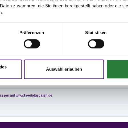
latz zu verlassen. Ein unnützes Verweilen auf dem Turniergelände ist nicht
 Daten zusammen, die Sie ihnen bereitgestellt haben oder die s
 Betreten der Stallanlage ist verboten.
n.
nd mit Ebbe-Flut-System ausgestattet:
 72x95 m
Präferenzen
Statistiken
 (Halle): 20x60 m
: 32x65 m
ies
Auswahl erlauben
,9; nachm.: 3,6
; nachm.: 1,2
issen auf www.fn-erfolgsdaten.de