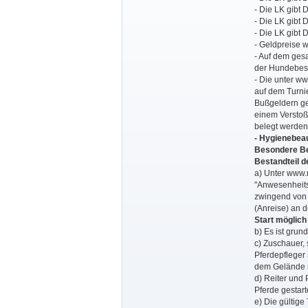
- Die LK gibt
- Die LK gibt
- Die LK gibt 
- Geldpreise w
- Auf dem ges
der Hundebesit
- Die unter w
auf dem Turni
Bußgeldern ge
einem Verstoß
belegt werden
- Hygienebeau
Besondere Be
Bestandteil 
a) Unter www.
"Anwesenheits
zwingend von 
(Anreise) an 
Start möglich
b) Es ist grun
c) Zuschauer,
Pferdepfleger 
dem Gelände ni
d) Reiter und
Pferde gestart
e) Die gültige