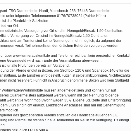
ngsort: TSG Durmersheim Hardt, Malscherstr. 288, 76448 Durmersheim
bitte unter folgender Telefonnummer 0176/70738024 (Patrick Kühn)
zt ist die Pferdeklinik Salzhofen
ied vor Ort.
nmedizinische Versorgung vor Ort sind im Nenngeld/Einsatz 1,50 € enthalten.
ärztliche Versorgung vor Ort sind im Nenngeld/Einsatz 1,50 € enthalten.
luss und am Turnier sind keine Nennungen mehr möglich, da aufgrund der
mungen vorab Teilnehmerlisten den örtlichen Behörden vorgelegt werden
nur über www.turnierauskunft.de und Telefon erreichbar, kein persönlicher Kontakt!
ittene Gewinngeld wird nach Ende der Veranstaltung überwiesen.
 ist für alle Prüfungen bereits am Vorabend.
ngung der Pferde erfolgt in Boxen, pro Strohbox 120 € und Spänebox 140 € für die
nstaltung. Erste Einstreu wird gestellt, Futter ist selbst mitzubringen. Nichtbezahlte
den nicht reserviert. Für nicht in Anspruch genommene Boxen wird kein Stallgeld
 für Wohnwagen/Wohnmobile müssen angemeldet sein und können nur auf
eres Quartiermeisters aufgebaut werden, wenn mit der Nennung folgende
hlt werden: je Wohnmobil/Wohnwagen 35 €. Eigene Stallzelte und Unterbringung
f dem LKW sind nicht erlaubt. Elektrische Anschlüsse sind nur mit Genehmigung
ers möglich
tglieder des gastgebenden Vereins entfallen die Handicaps außer den LK.
eilung und Pferdeliste stehen für alle Teilnehmer im NeOn zur Verfügung. Es erfolgt
and.
 Dispens bezüglich LPO § 500.4