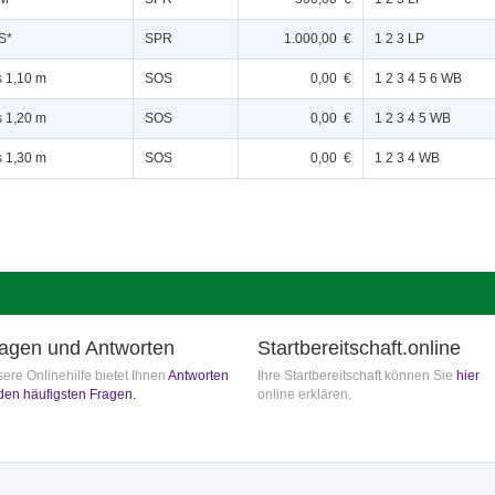
S*
SPR
1.000,00 €
1 2 3 LP
s 1,10 m
SOS
0,00 €
1 2 3 4 5 6 WB
s 1,20 m
SOS
0,00 €
1 2 3 4 5 WB
s 1,30 m
SOS
0,00 €
1 2 3 4 WB
agen und Antworten
Startbereitschaft.online
ere Onlinehilfe bietet Ihnen
Antworten
Ihre Startbereitschaft können Sie
hier
den häufigsten Fragen.
online erklären.