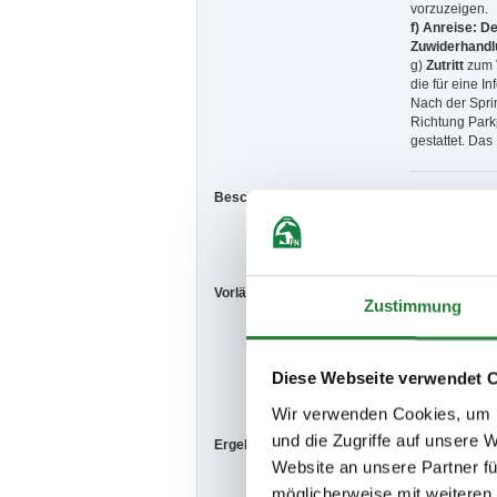
vorzuzeigen.
f) Anreise: D
Zuwiderhandlu
g)
Zutritt
zum 
die für eine I
Nach der Spri
Richtung Parkp
gestattet. Das
Beschaffenheit der Plätze:
Springplatz: 
Außenplatz S
Vorläufige Zeitenteilung:
Mi. vorm.: 1,2,
Zustimmung
Do. vorm.: 4,5
Fr. nachm.: 23
Sa. vorm.: 16,
So. vorm.: 13,
Diese Webseite verwendet 
Wir verwenden Cookies, um I
und die Zugriffe auf unsere 
Ergebnisse:
Zu den Ergebn
Website an unsere Partner fü
möglicherweise mit weiteren