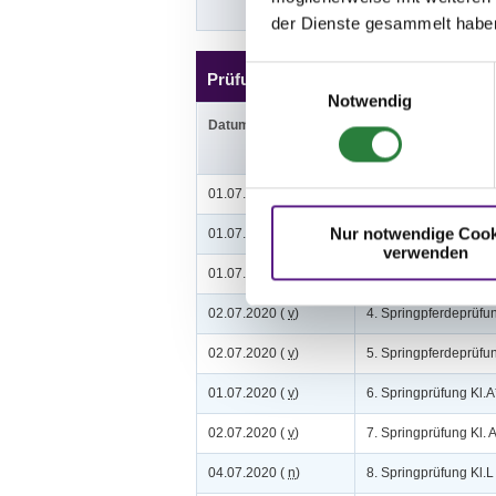
der Dienste gesammelt habe
Einwilligungsauswahl
Prüfungen
Notwendig
Datum
Prüfung
01.07.2020 (
v
)
1. Springpferdeprüfun
Nur notwendige Cook
01.07.2020 (
v
)
2. Springpferdeprüfun
verwenden
01.07.2020 (
n
)
3. Springpferdeprüfu
02.07.2020 (
v
)
4. Springpferdeprüfu
02.07.2020 (
v
)
5. Springpferdeprüfu
01.07.2020 (
v
)
6. Springprüfung Kl.A
02.07.2020 (
v
)
7. Springprüfung Kl. 
04.07.2020 (
n
)
8. Springprüfung Kl.L