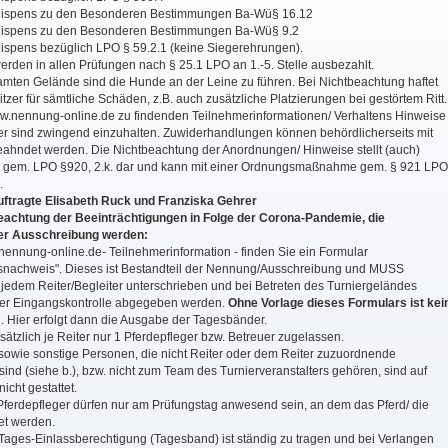
 Dispens zu den Besonderen Bestimmungen Ba-Wü§ 16.12
 Dispens zu den Besonderen Bestimmungen Ba-Wü§ 9.2
Dispens bezüglich LPO § 59.2.1 (keine Siegerehrungen).
erden in allen Prüfungen nach § 25.1 LPO an 1.-5. Stelle ausbezahlt.
amten Gelände sind die Hunde an der Leine zu führen. Bei Nichtbeachtung haftet
zer für sämtliche Schäden, z.B. auch zusätzliche Platzierungen bei gestörtem Ritt.
ww.nennung-online.de zu findenden Teilnehmerinformationen/ Verhaltens Hinweise
er sind zwingend einzuhalten. Zuwiderhandlungen können behördlicherseits mit
ahndet werden. Die Nichtbeachtung der Anordnungen/ Hinweise stellt (auch)
 gem. LPO §920, 2.k. dar und kann mit einer Ordnungsmaßnahme gem. § 921 LPO
.
ftragte Elisabeth Ruck und Franziska Gehrer
achtung der Beeinträchtigungen in Folge der Corona-Pandemie, die
der Ausschreibung werden:
nennung-online.de- Teilnehmerinformation - finden Sie ein Formular
nachweis". Dieses ist Bestandteil der Nennung/Ausschreibung und MUSS
jedem Reiter/Begleiter unterschrieben und bei Betreten des Turniergeländes
der Eingangskontrolle abgegeben werden.
Ohne Vorlage dieses Formulars ist kei
. Hier erfolgt dann die Ausgabe der Tagesbänder.
dsätzlich je Reiter nur 1 Pferdepfleger bzw. Betreuer zugelassen.
 sowie sonstige Personen, die nicht Reiter oder dem Reiter zuzuordnende
sind (siehe b.), bzw. nicht zum Team des Turnierveranstalters gehören, sind auf
cht gestattet.
 Pferdepfleger dürfen nur am Prüfungstag anwesend sein, an dem das Pferd/ die
et werden.
 Tages-Einlassberechtigung (Tagesband) ist ständig zu tragen und bei Verlangen