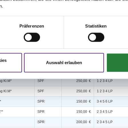
n.
Präferenzen
Statistiken
Disziplin
Preisgeld
LKL/Art
g Kl.A*
SPF
150,00 €
1 2 3 4 5 6 LP
ies
g Kl.L
SPF
200,00 €
1 2 3 4 5 LP
Auswahl erlauben
ng Kl.M*
SPF
250,00 €
1 2 3 4 LP
ng Kl.M*
SPF
250,00 €
1 2 3 4 LP
ng Kl.M*
SPF
250,00 €
1 2 3 4 LP
*
SPR
150,00 €
3 4 5 6 LP
A**
SPR
150,00 €
2 3 4 5 LP
SPR
200,00 €
2 3 4 5 LP