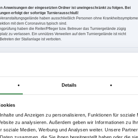
en Anweisungen der eingesetzten Ordner ist uneingeschränkt zu folgen. Bei
ngen erfolgt der sofortige Turnierausschluß!
Veranstaltungsgelände haben ausschließlich Personen ohne Krankheitssymptome
nfektion mit dem Coronavirus typisch sind.
ngprüfung haben die Reiter/Pfleger bzw. Betreuer das Turniergelände zügig
latz zu verlassen. Ein unnützes Verweilen auf dem Turniergelände ist nicht
 Betreten der Stallanlage ist verboten.
Sand 35x70 m (Ebbe+Flut), Vorbereitungsplatz: Halle Sand 20x60 m (Ebbe+Flut),
and 22x45 m
6; nachm.: 3,9
Details
,7; nachm.: 10,11,14
,24,25
17,19; nachm.: 8,12,21
18,20; nachm.: 15,22
Cookies
nhalte und Anzeigen zu personalisieren, Funktionen für soziale
Website zu analysieren. Außerdem geben wir Informationen zu I
issen auf www.fn-erfolgsdaten.de
r soziale Medien, Werbung und Analysen weiter. Unsere Partner
 Daten zusammen, die Sie ihnen bereitgestellt haben oder die s