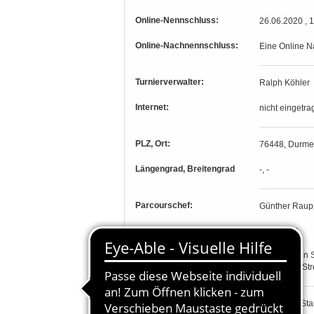
Online-Nennschluss:
26.06.2020 , 
Online-Nachnennschluss:
Eine Online N
Turnierverwalter:
Ralph Köhler
Internet:
nicht eingetra
PLZ, Ort:
76448, Durme
Längengrad, Breitengrad
-, -
Parcourschef:
Günther Raup
Richter:
Peter Illert
Olaf Peters
Hans Jürgen 
Karl-Heinz St
Teilnahmeberechtigung:
Prfg. 1-22:
Sta