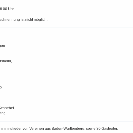
18:00 Uhr
achnennung ist nicht möglich.
gen
rsheim,
p
Schnebel
reng
mmmitglieder von Vereinen aus Baden-Württemberg, sowie 30 Gastreiter.