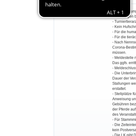
Besondere Bestimmungen:
- Veranstaltu
- Rückfragen 
- Turniertierar
- Kein Hufschm
- Für die huma
- Für die tier
-
Nach Nennsch
Corona-Bestim
müssen.
- Meldestelle 
Das ggfs. err
- Meldeschluss
- Die Unterbri
Dauer der Vera
Stallungen wer
erstattet.
- Stellplätze
Anweisung uns
Gebühren beza
der Pferde au
des Veranstalt
- Für Stammmi
- Die Zeiteint
kein Postvers
- Die LK gibt