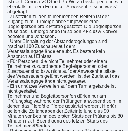
ist nach Corona VO Sport Ba-Wü zu bestätigen und wird
ebenfalls mit dem Formular „Anwesenheitsnachweis“
abgefragt.
- Zusätzlich zu den teilnehmenden Reitern ist der
Zugang zum Turniergelände für jeweils eine
Begleitperson pro 2 Pferde gestattet. Die Begleitperson
muss das Turniergelände im selben KFZ bzw Konvoi
betreten und verlassen.
- Unter Einhaltung der Abstandsregelungen sind
maximal 100 Zuschauer auf dem
Veranstaltungsgelände erlaubt. Es besteht kein
Anspruch auf Einlass.
- Für Personen, die nicht Teilnehmer oder einem
Teilnehmer zuzuordnende Begleitpersonen oder
Zuschauer sind bzw. nicht auf der Anwesenheitsliste
des Veranstalters geführt werden, ist der Zutritt auf das
Veranstaltungsgelände nicht gestattet.
- Ein unnützes Verweilen auf dem Turniergelände ist
nicht gestattet.
Teilnehmer und Begleitperson/en dürfen nur am
Prüfungstag während der Prüfungen anwesend sein, in
denen das Pferd/die Pferde gestartet werden. Hierfür
gelten die Zeitangaben der Zeiteinteilung plus 90
Minuten vor Beginn des ersten Starts der Prüfung bis 30
Minuten nach Beendigung des letzten Starts des
Teilnehmers/Pferdes.
- Reiter von im Stallzelt aufgestallten Pferden und deren