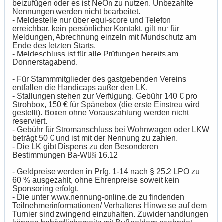
beizufügen oder es ist NeOn zu nutzen. Unbezahlte
Nennungen werden nicht bearbeitet.
- Meldestelle nur über equi-score und Telefon
erreichbar, kein persönlicher Kontakt, gilt nur für
Meldungen, Abrechnung einzeln mit Mundschutz am
Ende des letzten Starts.
- Meldeschluss ist für alle Prüfungen bereits am
Donnerstagabend.
- Für Stammmitglieder des gastgebenden Vereins
entfallen die Handicaps außer den LK.
- Stallungen stehen zur Verfügung. Gebühr 140 € pro
Strohbox, 150 € für Spänebox (die erste Einstreu wird
gestellt). Boxen ohne Vorauszahlung werden nicht
reserviert.
- Gebühr für Stromanschluss bei Wohnwagen oder LKW
beträgt 50 € und ist mit der Nennung zu zahlen.
- Die LK gibt Dispens zu den Besonderen
Bestimmungen Ba-Wü§ 16.12
- Geldpreise werden in Prfg. 1-14 nach § 25.2 LPO zu
60 % ausgezahlt, ohne
Ehrenpreise soweit kein
Sponsoring erfolgt.
- Die unter www.nennung-online.de zu findenden
Teilnehmerinformationen/ Verhaltens Hinweise auf dem
Turnier sind zwingend einzuhalten. Zuwiderhandlungen