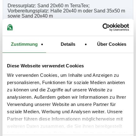
Dressurplatz: Sand 20x60 m TerraTex;
Vorbereitungsplatz: Halle 20x40 m oder Sand 35x50 m
sowie Sand 20x40 m
Vorläufige Zeitenteilung:
Zustimmung
Details
Über Cookies
Fr. nachm.: 2,10,11,12,13,14
Sa. vorm.: 8,9,15; nachm.: 4,5,17
So. vorm.: 6,7; nachm.: 1,3,16,18
Diese Webseite verwendet Cookies
Wir verwenden Cookies, um Inhalte und Anzeigen zu
Ergebnisse:
personalisieren, Funktionen für soziale Medien anbieten
Zu den Ergebnissen auf www.fn-erfolgsdaten.de
zu können und die Zugriffe auf unsere Website zu
analysieren. Außerdem geben wir Informationen zu Ihrer
Verwendung unserer Website an unsere Partner für
soziale Medien, Werbung und Analysen weiter. Unsere
Prüfungen
Partner führen diese Informationen möglicherweise mit
weiteren Daten zusammen, die Sie ihnen bereitgestellt
haben oder die sie im Rahmen Ihrer Nutzung der Dienste