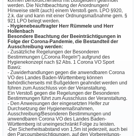
können behördlicherseits mit Bußgeldern geahndet
werden. Die Nichtbeachtung der Anordnungen/
Hinweise stellt (auch) einem Verstoß gem. LPO §920,
2.k. dar und kann mit einer Ordnungsmaßnahme gem. §
921 LPO belegt werden.
- Hygienebeauftragter Herr Rümmele und Herr
Hollenbach
Besondere Beachtung der Beeinträchtigungen in
Folge der Corona-Pandemie, die Bestandteil der
Ausschreibung werden:
- Zusätzliche Regelungen der Besonderen
Bestimmungen („Corona Regeln“) aufgrund des
Hygienekonzept nach §2 Abs. 1 Corona VO Sport
Bawü:
- Zuwiderhandlungen gegen die anwendbaren Corona
VO des Landes Baden-Württemberg können
behördlicherseits mit Bußgeldern geahndet werden und
führen zum Ausschluss von der Veranstaltung.
Ein Verstoß gegen die Regelungen der Besonderen
Bestimmungen führt zum Ausschluss der Veranstaltung.
- Den Anweisungen der eingesetzten Helfer zur
Durchsetzung der Hygienemaßnahmen,
Ausschreibung/Besonderen Bestimmungen und
anwendbaren Corona VO des Landes Baden-
Württemberg ist uneingeschränkt Folge zu leisten.
-Der Sicherheitsabstand von 1,5m ist jederzeit, auch bei
den Parcoursbesichtigungen, auf den Vorbereitungs-