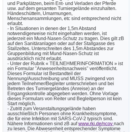
und Parkplätzen, beim Ent- und Verladen der Pferde
usw. auf dem gesamten Turniergelände einzuhalten.
Händeschütteln, Umarmungen,
Menschenansammlungen, etc sind entsprechend nicht
erlaubt.
- In Situationen in denen der 1,5m Abstand
notwendigerweise nicht eingehalten werden, ist
jederzeit ein Mund-Nasen-Schutz zu tragen. Dies gilt zB
auf den Sanitäranlagen oder auf der Stallgasse des
Stallzeltes. Unterschreiten des 1,5m Abstandes zur
Gruppenbildung mit Mund-Nasen-Schutz ist
ausdrücklich nicht erlaubt.
- Unter der Rubrik « TEILNEHMERINFORMATION » ist
ein Formular "Anwesenheitsnachweis" veröffentlicht.
Dieses Formular ist Bestandteil der
Nennung/Ausschreibung und MUSS zwingend von
jedem Teilnehmer/Begleiter unterschrieben und bei
Betreten des Turniergeländes (Anreise) an der
Eingangskontrolle abgegeben werden. Ohne Vorlage
dieses Formulars von Reiter und Begleitperson ist kein
Start möglich.
- Zutritt zum Veranstaltungsgelände haben
ausschließlich Personen ohne Krankheitssymptome,
die für eine Infektion mit SARS-CoV-2 typisch sind.
Nähere Informationen sind zB auf
www.rki.de/ncov
nach
zu lesen. Die Abwesenheit entsprechender Symptome