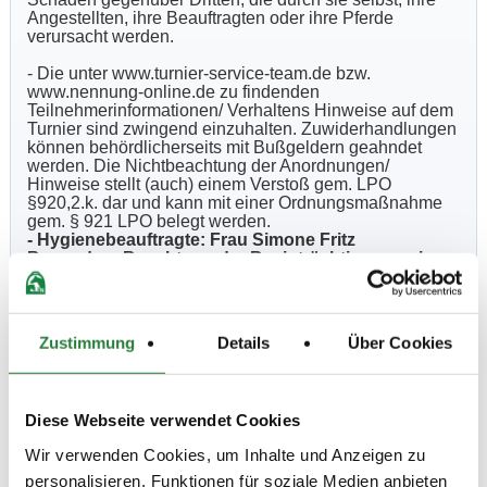
Angestellten, ihre Beauftragten oder ihre Pferde
verursacht werden.
- Die unter www.turnier-service-team.de bzw.
www.nennung-online.de zu findenden
Teilnehmerinformationen/ Verhaltens Hinweise auf dem
Turnier sind zwingend einzuhalten. Zuwiderhandlungen
können behördlicherseits mit Bußgeldern geahndet
werden. Die Nichtbeachtung der Anordnungen/
Hinweise stellt (auch) einem Verstoß gem. LPO
§920,2.k. dar und kann mit einer Ordnungsmaßnahme
gem. § 921 LPO belegt werden.
- Hygienebeauftragte: Frau Simone Fritz
Besondere Beachtung der Beeinträchtigungen in
Folge der Corona-Pandemie, die Bestandteil der
Ausschreibung werden:
a) Unter www.nennung-online.de-
Teilnehmerinformation - finden Sie ein Formular
Zustimmung
Details
Über Cookies
"Anwesenheitsnachweis". Dieses ist Bestandteil der
Nennung/Ausschreibung und MUSS zwingend von
jedem Reiter/Begleiter unterschrieben und bei Betreten
des Turniergeländes (Anreise) an der Eingangskontrolle
Diese Webseite verwendet Cookies
abgegeben werden.
Ohne Vorlage dieses Formulars
ist kein Start möglich
. Hier erfolgt dann die Ausgabe
Wir verwenden Cookies, um Inhalte und Anzeigen zu
der Tagesbänder.
b) Es ist grundsätzlich je Reiter nur 1 Pferdepfleger bzw.
personalisieren, Funktionen für soziale Medien anbieten