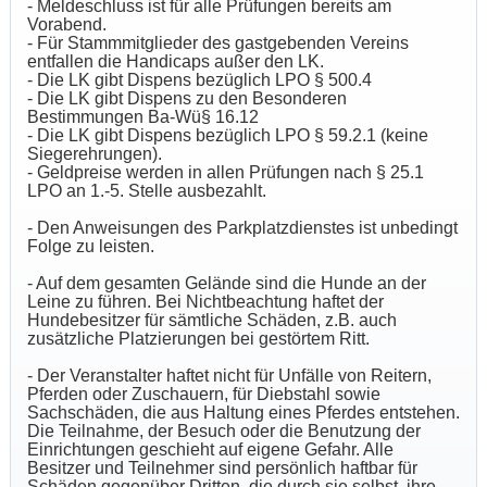
- Meldeschluss ist für alle Prüfungen bereits am
Vorabend.
- Für Stammmitglieder des gastgebenden Vereins
entfallen die Handicaps außer den LK.
- Die LK gibt Dispens bezüglich LPO § 500.4
- Die LK gibt Dispens zu den Besonderen
Bestimmungen Ba-Wü§ 16.12
- Die LK gibt Dispens bezüglich LPO § 59.2.1 (keine
Siegerehrungen).
- Geldpreise werden in allen Prüfungen nach § 25.1
LPO an 1.-5. Stelle ausbezahlt.
- Den Anweisungen des Parkplatzdienstes ist unbedingt
Folge zu leisten.
- Auf dem gesamten Gelände sind die Hunde an der
Leine zu führen. Bei Nichtbeachtung haftet der
Hundebesitzer für sämtliche Schäden, z.B. auch
zusätzliche Platzierungen bei gestörtem Ritt.
- Der Veranstalter haftet nicht für Unfälle von Reitern,
Pferden oder Zuschauern, für Diebstahl sowie
Sachschäden, die aus Haltung eines Pferdes entstehen.
Die Teilnahme, der Besuch oder die Benutzung der
Einrichtungen geschieht auf eigene Gefahr. Alle
Besitzer und Teilnehmer sind persönlich haftbar für
Schäden gegenüber Dritten, die durch sie selbst, ihre