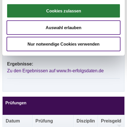
Beschaffenheit der Plätze:
Cookies zulassen
Springen: Sand 40x80m, Vorbereitungsplatz: Halle
20x40 m
Auswahl erlauben
Vorläufige Zeitenteilung:
Nur notwendige Cookies verwenden
So. vorm.: 3,4; nachm.: 1,2
Ergebnisse:
Zu den Ergebnissen auf www.fn-erfolgsdaten.de
Prüfungen
Datum
Prüfung
Disziplin
Preisgeld