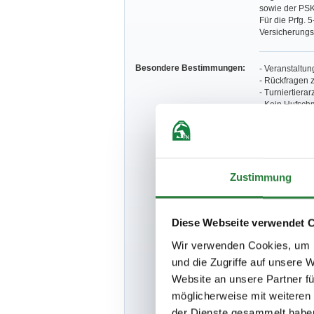
sowie der PSK
Für die Prfg. 
Versicherungs
Besondere Bestimmungen:
- Veranstaltu
- Rückfragen 
- Turniertierar
- Kein Hufschm
- Für die hum
- Für die tier
- Die Meldeste
einzuschränke
- Einsätze/Ne
Unbezahlte N
Zustimmung
bearbeitet.
- Für Nennun
- Meldeschluss
Diese Webseite verwendet 
- Für Stammmi
- In Springrei
Wir verwenden Cookies, um I
je Reiter erla
Ausschreibung
und die Zugriffe auf unsere 
- Stallungen s
Website an unsere Partner fü
- Der Veransta
möglicherweise mit weiteren
- Der Veranstal
- Auf dem ges
der Dienste gesammelt habe