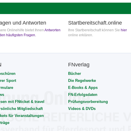
agen und Antworten
Startbereitschaft.online
ere Onlinehilfe bietet Ihnen
Antworten
Ihre Startbereitschaft können Sie
hier
den häufigsten Fragen.
online erklären.
N
FNverlag
oschüren
Bücher
rer Sport
Die Regelwerke
rmulare
E-Books & Apps
ws
FN-Erfolgsdaten
sen mit FNticket & travel
Prüfungsvorbereitung
rsönliche Mitgliedschaft
Videos & DVDs
kets für Veranstaltungen
rträge