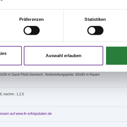
zer für sämtliche Schäden, z.B. auch zusätzliche Platzierungen bei gestörtem Ritt.
lter haftet nicht für Unfälle von Reitern, Pferden oder Zuschauern, für Diebstahl
äden, die aus Haltung eines Pferdes entstehen. Die Teilnahme, der Besuch oder
der Einrichtungen geschieht auf eigene Gefahr. Alle Besitzer und Teilnehmer sind
Präferenzen
Statistiken
tbar für Schäden gegenüber Dritten, die durch sie selbst, ihre Angestellten, ihre
der ihre Pferde verursacht werden.
ww.nennung-online.de zu findenden Teilnehmerinformationen/ Verhaltens Hinweise
er sind zwingend einzuhalten. Zuwiderhandlungen können behördlicherseits mit
ahndet werden. Die Nichtbeachtung der Anordnungen/ Hinweise stellt (auch)
 gem. LPO §920, 2.k. da und kann mit einer Ordnungsmaßnahme gem. § 921 LPO
.
ies
 Corona Bestimmungen finden Sie unter: www.nennung-online.de /
Auswahl erlauben
formationen
20x58 m Sand-Fließ-Gemisch, Vorbereitungsplatz: 60x90 m Rasen
,6; nachm.: 1,2,5
issen auf www.fn-erfolgsdaten.de