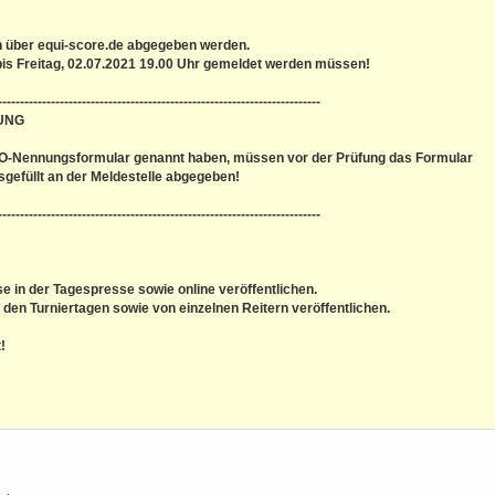
n über equi-score.de abgegeben werden.
 bis Freitag, 02.07.2021 19.00 Uhr gemeldet werden müssen!
-------------------------------------------------------------------------
UNG
 WBO-Nennungsformular genannt haben, müssen vor der Prüfung das Formular
gefüllt an der Meldestelle abgegeben!
-------------------------------------------------------------------------
se in der Tagespresse sowie online veröffentlichen.
 den Turniertagen sowie von einzelnen Reitern veröffentlichen.
!