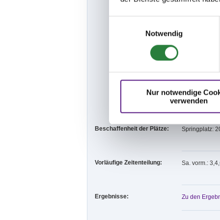
der Hundebesit
- Der Veransta
sowie Sachsch
Einwilligungsauswahl
die Benutzung 
Notwendig
persönlich haf
Beauftragten o
- Die unter w
auf dem Turni
Bußgeldern ge
einem Verstoß
belegt werden
Nur notwendige Cook
Die aktuellen
verwenden
Teilnehmerin
Beschaffenheit der Plätze:
Springplatz: 
Vorläufige Zeitenteilung:
Sa. vorm.: 3,4
Ergebnisse:
Zu den Ergebn