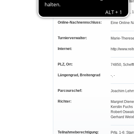
Landesverband:
Baden Württe
Online-Nennschluss:
30.06.2021 , 
Online-Nachnennschluss:
Eine Online N
Turnierverwalter:
Marie-Therese
Internet:
http://www.rei
PLZ, Ort:
74850, Scheff
Längengrad, Breitengrad
-, -
Parcourschef:
Joachim Leh
Richter:
Margret Diene
Kerstin Fuchs
Robert Oswal
Gerhard Weixl
Teilnahmeberechtigung:
Prfg. 1-6: St