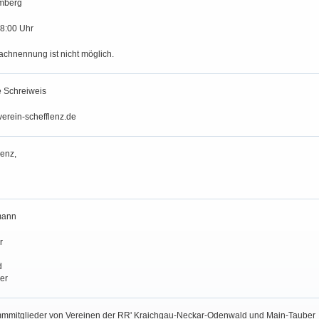
mberg
18:00 Uhr
achnennung ist nicht möglich.
 Schreiweis
tverein-schefflenz.de
lenz,
mann
r
d
er
ammmitglieder von Vereinen der RR' Kraichgau-Neckar-Odenwald und Main-Tauber