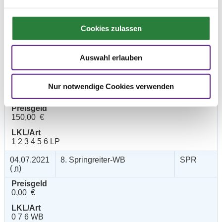
04.07.2021
6. Stilspringprüfung Kl.A*
SPR
(
v
)
Cookies zulassen
Preisgeld
150,00 €
LKL/Art
Auswahl erlauben
4 5 6 LP
03.07.2021
7. Springpferdeprüfung Kl.A**
SPF
Nur notwendige Cookies verwenden
(
v
)
Preisgeld
150,00 €
LKL/Art
1 2 3 4 5 6 LP
04.07.2021
8. Springreiter-WB
SPR
(
n
)
Preisgeld
0,00 €
LKL/Art
0 7 6 WB