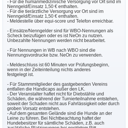
- Für die humanmedizinische Versorgung vor Ort sind im
Nenngeld/Einsatz 1,50 € enthalten.
- Für die tierärztliche Versorgung vor Ort sind im
Nenngeld/Einsatz 1,50 € enthalten.
- Meldestelle über equi-score und Telefon erreichbar.
- Einsätze/Nenngelder sind für WBO-Nennungen als
Scheck beizufügen
oder es ist NeOn zu nutzen.
Unbezahlte Nennungen werden nicht bearbeitet.
- Für Nennungen in WB nach WBO sind die
Nennungsvordrucke bzw. NeOn zu verwenden.
- Meldeschluss ist 60 Minuten vor Prüfungsbeginn,
wenn in der Zeiteinteilung nichts anderes
festgelegt ist.
- Für Stammmitglieder des gastgebenden Vereins
entfallen die Handicaps außer den LK.
- Der Veranstalter haftet nicht für Diebstähle und
Schäden, die während der Turnierteilnahme entstehen,
soweit der Schaden nicht aus Fahrlässigkeit oder durch
groben Vorsatz entstehen.
- Auf dem gesamten Gelände sind die Hunde an der
Leine zu führen. Bei Nichtbeachtung haftet der
Hundebesitzer für sämtliche Schäden, z.B. auch
zusätzliche Platzierungen bei gestörtem Ritt.