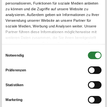
03.07.2021
3. Punktespringprüfung Kl.L
SPR
personalisieren, Funktionen für soziale Medien anbieten
(
v
)
mit Joker
zu können und die Zugriffe auf unsere Website zu
Preisgeld
analysieren. Außerdem geben wir Informationen zu Ihrer
200,00 €
Verwendung unserer Website an unsere Partner für
LKL/Art
soziale Medien, Werbung und Analysen weiter. Unsere
3 4 5 LP
Partner führen diese Informationen möglicherweise mit
weiteren Daten zusammen, die Sie ihnen bereitgestellt
03.07.2021
4. Springprüfung Kl. A**
SPR
(
v
)
haben oder die sie im Rahmen Ihrer Nutzung der Dienste
gesammelt haben.
Preisgeld
Einwilligungsauswahl
200,00 €
Notwendig
LKL/Art
4 5 6 LP
Präferenzen
04.07.2021
5. Springprüfung Kl. A**
SPR
(
v
)
Statistiken
Preisgeld
200,00 €
LKL/Art
Marketing
4 5 6 LP