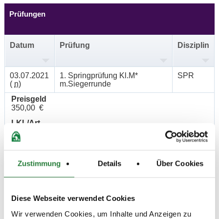
Prüfungen
Datum
Prüfung
Disziplin
03.07.2021
1. Springprüfung Kl.M*
SPR
(
n
)
m.Siegerrunde
Preisgeld
350,00 €
LKL/Art
2 3 4 LP
03.07.2021
2. Springprüfung Kl.L
SPR
(
n
)
Zustimmung
Details
Über Cookies
Preisgeld
200,00 €
LKL/Art
Diese Webseite verwendet Cookies
3 4 5 LP
Wir verwenden Cookies, um Inhalte und Anzeigen zu