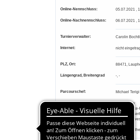
Online-Nennschluss:
05.07.2021 , 
Online-Nachnennschluss:
06.07.2021 , 
Turnierverwalter:
Carolin Bochtl
Internet:
nicht eingetra
PLZ, Ort:
88471, Lauph
Längengrad, Breitengrad
-, -
Parcourschef:
Michael Terigi
Richter:
Heike Ahhy
Iris Goedicke
Helmut Gosert
Ludwig Pewes
Bruno Six
Holger Sonth