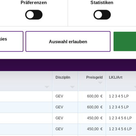
Präferenzen
Statistiken
 nachm.: 3ab,4ab,5ab,14 Sa vorm: 3c,4c,5c,8 Sa nachm: 2ab,6,9,10,11,12 So vorm:
: 1c,2c,13
issen auf www.fn-erfolgsdaten.de
ies
Auswahl erlauben
Disziplin
Preisgeld
LKL/Art
GEV
600,00 €
1 2 3 4 5 LP
GEV
600,00 €
1 2 3 4 5 LP
GEV
450,00 €
1 2 3 4 5 6 LP
GEV
450,00 €
1 2 3 4 5 6 LP