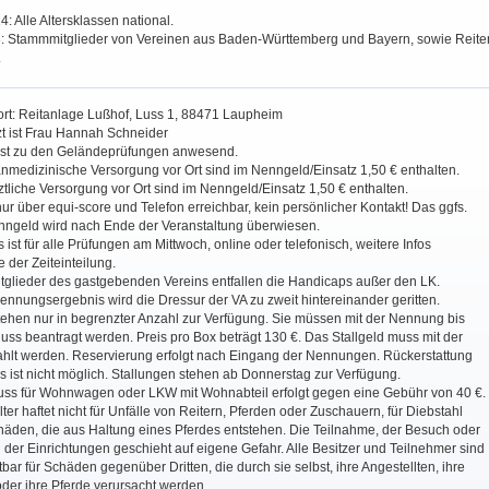
14: Alle Altersklassen national.
 13: Stammmitglieder von Vereinen aus Baden-Württemberg und Bayern, sowie Reite
.
ort: Reitanlage Lußhof, Luss 1, 88471 Laupheim
rzt ist Frau Hannah Schneider
ist zu den Geländeprüfungen anwesend.
nmedizinische Versorgung vor Ort sind im Nenngeld/Einsatz 1,50 € enthalten.
ärztliche Versorgung vor Ort sind im Nenngeld/Einsatz 1,50 € enthalten.
nur über equi-score und Telefon erreichbar, kein persönlicher Kontakt! Das ggfs.
inngeld wird nach Ende der Veranstaltung überwiesen.
 ist für alle Prüfungen am Mittwoch, online oder telefonisch, weitere Infos
der Zeiteinteilung.
tglieder des gastgebenden Vereins entfallen die Handicaps außer den LK.
nnungsergebnis wird die Dressur der VA zu zweit hintereinander geritten.
tehen nur in begrenzter Anzahl zur Verfügung. Sie müssen mit der Nennung bis
ss beantragt werden. Preis pro Box beträgt 130 €. Das Stallgeld muss mit der
lt werden. Reservierung erfolgt nach Eingang der Nennungen. Rückerstattung
s ist nicht möglich. Stallungen stehen ab Donnerstag zur Verfügung.
uss für Wohnwagen oder LKW mit Wohnabteil erfolgt gegen eine Gebühr von 40 €.
lter haftet nicht für Unfälle von Reitern, Pferden oder Zuschauern, für Diebstahl
äden, die aus Haltung eines Pferdes entstehen. Die Teilnahme, der Besuch oder
der Einrichtungen geschieht auf eigene Gefahr. Alle Besitzer und Teilnehmer sind
tbar für Schäden gegenüber Dritten, die durch sie selbst, ihre Angestellten, ihre
der ihre Pferde verursacht werden.