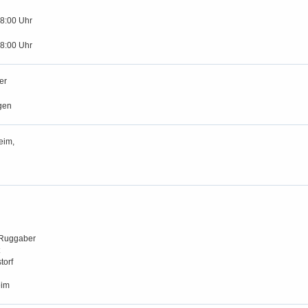
18:00 Uhr
18:00 Uhr
er
gen
eim,
-Ruggaber
torf
eim