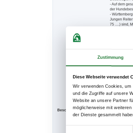
- Auf dem ges
der Hundebesit
- Württembergi
Jungen Reiter 
75 .....) sind
Aktiven ist no
- Deutsche Sp
Bayern, Baden
stammen.
- Die unter w
Verhaltenshin
Zustimmung
behördlichers
Hinweise stell
Ordnungsmaßn
- Es wird ein
Diese Webseite verwendet 
unter Teilneh
Die aktuellen
Wir verwenden Cookies, um I
Infektionssch
und die Zugriffe auf unsere 
online.de zu f
Website an unsere Partner fü
möglicherweise mit weiteren
Beschaffenheit der Plätze:
Dressurplatz:
der Dienste gesammelt habe
Rasen 50x10
Einwilligungsauswahl