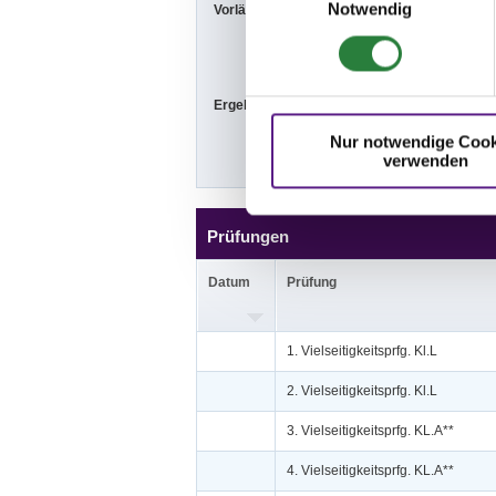
Notwendig
Vorläufige Zeitenteilung:
Fr vorm: 7 Fr
1ab So nachm
Ergebnisse:
Zu den Ergebn
Nur notwendige Cook
verwenden
Prüfungen
Datum
Prüfung
1. Vielseitigkeitsprfg. Kl.L
2. Vielseitigkeitsprfg. Kl.L
3. Vielseitigkeitsprfg. KL.A**
4. Vielseitigkeitsprfg. KL.A**