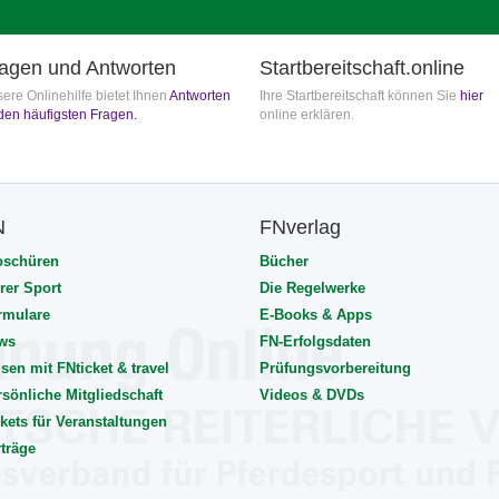
agen und Antworten
Startbereitschaft.online
ere Onlinehilfe bietet Ihnen
Antworten
Ihre Startbereitschaft können Sie
hier
den häufigsten Fragen.
online erklären.
N
FNverlag
oschüren
Bücher
rer Sport
Die Regelwerke
rmulare
E-Books & Apps
ws
FN-Erfolgsdaten
sen mit FNticket & travel
Prüfungsvorbereitung
rsönliche Mitgliedschaft
Videos & DVDs
kets für Veranstaltungen
rträge