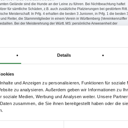
amten Gelände sind die Hunde an der Leine zu führen. Bei Nichtbeachtung haftet
zer für sämtliche Schäden, z.B. auch zusätzliche Platzierungen bei gestörtem Ritt.
sche Meisterschaft: In Prfg. 4 erhalten die besten 3 Junioren, in Prfg. 1 die besten 
und Reiter, die Stammmitglieder in einem Verein in Württemberg (Vereinkennziffer
, Medaillen. Bei der Meisterehrung der Württ. MS: persönliche Anwesenheit der
twendig, ansonsten erfolgt keine Medaillenvergabe.
ortpferde bzw. "Süddeutsche Pferde" (6 jährige) müssen aus den Zuchtgebieten
-Württemberg, Rheinland-Pfalz, Sachsen-Thüringen oder Brandenburg-Anhalt
ww.nennung-online.de und equiscore zu findenden Teilnehmerinformationen /
weise auf dem Turnier sind zwingend einzuhalten. Zuwiderhandlungen könne
Details
eits mit Bußgeldern geahndet werden. Die Nichtbeachtung der Anordnungen /
t (auch) einen Verstoß gem. LPO §920,2.k. dar und kann mit einer
ahme gem. $ 921 LPO belegt werden.
en Vorbereitungslehrgang geben. Infos dazu auf der Homepage www.lusshof.de und
Cookies
merinformationen.
 Corona-Bedingungen, sowie die geltenden Hygiene- und
nhalte und Anzeigen zu personalisieren, Funktionen für soziale
utzvorgaben sind bei den Teilnehmer-Informationen unter www.nennungen-
Website zu analysieren. Außerdem geben wir Informationen zu I
inden.
r soziale Medien, Werbung und Analysen weiter. Unsere Partner
 Daten zusammen, die Sie ihnen bereitgestellt haben oder die s
 Sand 20x60 m oder 20x40 m, Springplatz: 50x70 m Rasen, Vorbereitungsplatz:
n.
0 m