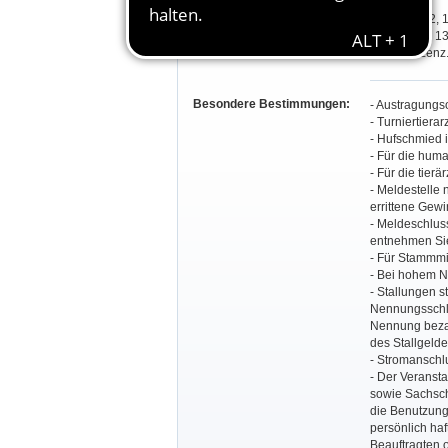
Teilnahmeberechtigung:
Prfg. 2, 6-12, 
Prfg. 1, 3-5,
mit Gastlizenz
Besondere Bestimmungen:
- Austragungs
- Turniertiera
- Hufschmied 
- Für die huma
- Für die tier
- Meldestelle 
errittene Gew
- Meldeschluss
entnehmen Sie 
- Für Stammmi
- Bei hohem Ne
- Stallungen s
Nennungsschlu
Nennung bezah
des Stallgelde
- Stromanschl
- Der Veransta
sowie Sachsch
die Benutzung 
persönlich haf
Beauftragten o