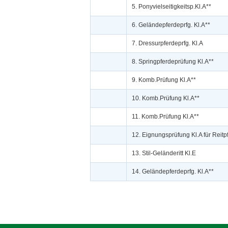
5. Ponyvielseitigkeitsp.Kl.A**
6. Geländepferdeprfg. Kl.A**
7. Dressurpferdeprfg. Kl.A
8. Springpferdeprüfung Kl.A**
9. Komb.Prüfung Kl.A**
10. Komb.Prüfung Kl.A**
11. Komb.Prüfung Kl.A**
12. Eignungsprüfung Kl.A für Reit
13. Stil-Geländeritt Kl.E
14. Geländepferdeprfg. Kl.A**