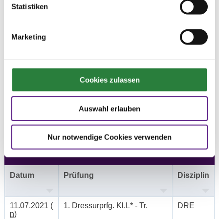
Statistiken
Vorläufige Zeitenteilung:
Marketing
So. vorm.: 3,4,5; nachm.: 1,2
Ergebnisse:
Cookies zulassen
Zu den Ergebnissen auf www.fn-erfolgsdaten.de
Auswahl erlauben
Nur notwendige Cookies verwenden
Prüfungen
Datum
Prüfung
Disziplin
11.07.2021 (
1. Dressurprfg. Kl.L* - Tr.
DRE
n
)