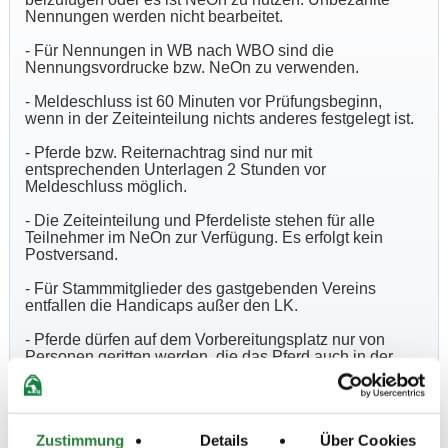
Nennungen werden nicht bearbeitet.
- Für Nennungen in WB nach WBO sind die
Nennungsvordrucke bzw. NeOn zu verwenden.
- Meldeschluss ist 60 Minuten vor Prüfungsbeginn,
wenn in der Zeiteinteilung nichts anderes festgelegt ist.
- Pferde bzw. Reiternachtrag sind nur mit
entsprechenden Unterlagen 2 Stunden vor
Meldeschluss möglich.
- Die Zeiteinteilung und Pferdeliste stehen für alle
Teilnehmer im NeOn zur Verfügung. Es erfolgt kein
Postversand.
- Für Stammmitglieder des gastgebenden Vereins
entfallen die Handicaps außer den LK.
- Pferde dürfen auf dem Vorbereitungsplatz nur von
Personen geritten werden, die das Pferd auch in der
jeweiligen Prüfung reiten.
- Auf dem gesamten Gelände sind die Hunde an der
Leine zu führen. Bei Nichtbeachtung haftet der
Zustimmung
Details
Über Cookies
Hundebesitzer für sämtliche Schäden, z. B. auch