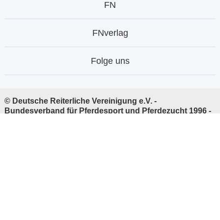
FN
FNverlag
Folge uns
© Deutsche Reiterliche Vereinigung e.V. -
Bundesverband für Pferdesport und Pferdezucht 1996 -
2026
Linkempfehlungen:
Deutsche Reiterliche Vereinigung
(FN)
|
FNverlag
|
Stiftung Deutscher Pferdesport
|
PM-
Forum Digital
Ihre Daten sind durch permanente
SSL-Verschlüsselung
sicher.
* Mobilfunk evtl. abweichend