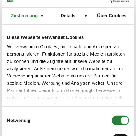
entfallen die Handicaps außer den LK.
- Pro Pferd und Tag sind nur Starts in 2 LP erlaubt.
Zustimmung
Details
Über Cookies
- Die ZE kann unter www.rv-ichenheim.de oder www.fn-
neon.de abgerufen werden.
Diese Webseite verwendet Cookies
- Es wird darauf aufmerksam gemacht, dass bei dieser
PLS verstärkt Pferdekontrollmaßnahmen vorgenommen
Wir verwenden Cookies, um Inhalte und Anzeigen zu
werden. Entzieht sich ein Reiter, Pfleger oder Besitzer
diesen Maßnahmen, so erfolgt Ausschluss sämtlicher
personalisieren, Funktionen für soziale Medien anbieten
unter diesem Reiter genannten Pferde für die weiteren
zu können und die Zugriffe auf unsere Website zu
LP dieser PLS.
analysieren. Außerdem geben wir Informationen zu Ihrer
- Auf dem gesamten Gelände sind die Hunde an der
Verwendung unserer Website an unsere Partner für
Leine zu führen. Bei Nichtbeachtung haftet der
soziale Medien, Werbung und Analysen weiter. Unsere
Hundebesitzer für sämtliche Schäden, z.B. auch
zusätzliche Platzierungen bei gestörtem Ritt.
Partner führen diese Informationen möglicherweise mit
weiteren Daten zusammen, die Sie ihnen bereitgestellt
haben oder die sie im Rahmen Ihrer Nutzung der Dienste
Die aktuellen Corona Bestimmungen finden Sie
unter: www.nennung-online.de /
gesammelt haben.
Einwilligungsauswahl
Teilnehmerinformationen
Notwendig
Beschaffenheit der Plätze: