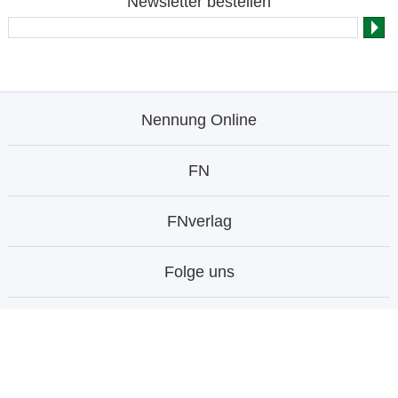
Newsletter bestellen
Nennung Online
FN
FNverlag
Folge uns
© Deutsche Reiterliche Vereinigung e.V. -
Bundesverband für Pferdesport und Pferdezucht 1996 -
2026