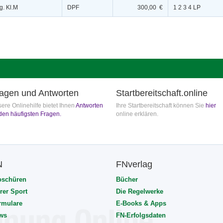
g. Kl.M
DPF
300,00 €
1 2 3 4 LP
agen und Antworten
Startbereitschaft.online
ere Onlinehilfe bietet Ihnen
Antworten
Ihre Startbereitschaft können Sie
hier
den häufigsten Fragen.
online erklären.
N
FNverlag
oschüren
Bücher
rer Sport
Die Regelwerke
rmulare
E-Books & Apps
ws
FN-Erfolgsdaten