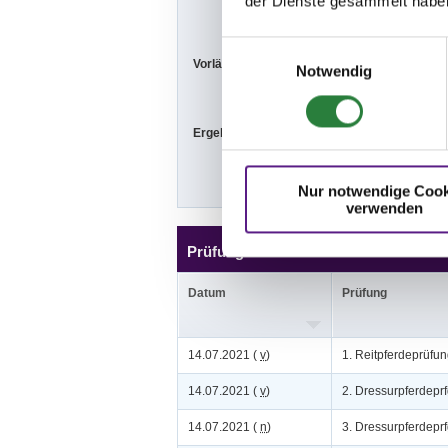
der Dienste gesammelt habe
Einwilligungsauswahl
Vorläufige Zeitenteilung:
Mi. vorm.: 1,2;
Notwendig
Ergebnisse:
Zu den Ergebn
Nur notwendige Cook
verwenden
Prüfungen
Datum
Prüfung
14.07.2021 (
v
)
1. Reitpferdeprüfu
14.07.2021 (
v
)
2. Dressurpferdeprf
14.07.2021 (
n
)
3. Dressurpferdeprf