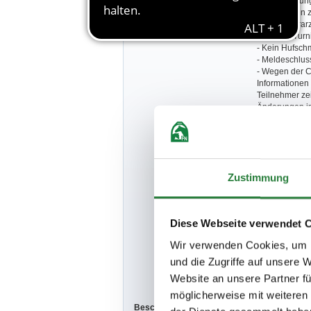
Besondere Bestimmungen:
- Veranstaltu
- Rückfragen z
- Turniertierar
- Für den Turni
- Kein Hufschm
- Meldeschluss
- Wegen der 
Informationen 
Teilnehmer ze
Änderungen im 
- Der Veransta
sowie Sachsch
die Benutzung 
persönlich haf
Beauftragten o
Zustimmung
- Durch die Ne
ihrer Daten ei
- Die unter w
Hinweise auf 
Diese Webseite verwendet 
behördlichers
Hinweise stell
Wir verwenden Cookies, um I
Ordnungsmaßn
Die aktuellen
und die Zugriffe auf unsere 
Teilnehmerin
Website an unsere Partner fü
möglicherweise mit weiteren
Beschaffenheit der Plätze:
Terratex 20x6