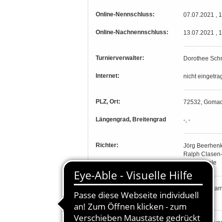
Online-Nennschluss:
07.07.2021 , 
Online-Nachnennschluss:
13.07.2021 , 
Turnierverwalter:
Dorothee Sch
Internet:
nicht eingetra
PLZ, Ort:
72532, Goma
Längengrad, Breitengrad
-, -
Richter:
Jörg Beerhen
Ralph Clasen
Tina Nägele
Teilnahmeberechtigung:
Prfg. 1-4:
Stam
Gastreiter.