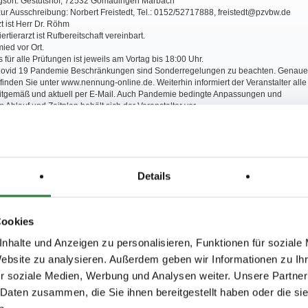
ngsort: Gestütshof, 72532 Gomadingen Marbach
ur Ausschreibung: Norbert Freistedt, Tel.: 0152/52717888, freistedt@pzvbw.de
zt ist Herr Dr. Röhm
ertierarzt ist Rufbereitschaft vereinbart.
ied vor Ort.
 für alle Prüfungen ist jeweils am Vortag bis 18:00 Uhr.
Covid 19 Pandemie Beschränkungen sind Sonderregelungen zu beachten. Genaue
finden Sie unter www.nennung-online.de. Weiterhin informiert der Veranstalter alle
itgemäß und aktuell per E-Mail. Auch Pandemie bedingte Anpassungen und
Ablauf und Zeitplan behält sich der Veranstalter vor.
lter haftet nicht für Unfälle von Reitern, Pferden oder Zuschauern, für Diebstahl
äden, die aus Haltung eines Pferdes entstehen. Die Teilnahme, der Besuch oder
der Einrichtungen geschieht auf eigene Gefahr. Alle Besitzer und Teilnehmer sind
tbar für Schäden gegenüber Dritten, die durch sie selbst, ihre Angestellten, ihre
der ihre Pferde verursacht werden.
Details
nnung erklären sich Reiter, Züchter und Pferdebesitzer mit der Veröffentlichung
nverstanden.
ww.nennung-online.de zu findenden Teilnehmerinformationenen/ Verhaltens
dem Turnier sind zwingend einzuhalten. Zuwiderhandlungen können
Cookies
eits mit Bußgeldern geahndet werden. Die Nichtbeachtung der Anordnungen/
t (auch) einem Verstoß gem. LPO §920, 2.k. dar und kann mit einer
nhalte und Anzeigen zu personalisieren, Funktionen für soziale
ahme gem. § 921 LPO belegt werden.
 Corona Bestimmungen finden Sie unter: www.nennung-online.de /
Website zu analysieren. Außerdem geben wir Informationen zu I
formationen
r soziale Medien, Werbung und Analysen weiter. Unsere Partner
 Daten zusammen, die Sie ihnen bereitgestellt haben oder die s
0 m, Vorbereitungsplatz 20x60 m