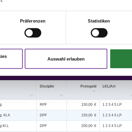
n.
 nachm.: 3,4
Präferenzen
Statistiken
issen auf www.fn-erfolgsdaten.de
ies
Auswahl erlauben
Disziplin
Preisgeld
LKL/Art
ng
RPF
150,00 €
1 2 3 4 5 LP
g. Kl.A
DPF
150,00 €
1 2 3 4 5 LP
g.Kl.L
DPF
200,00 €
1 2 3 4 5 LP