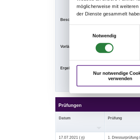
online.de/Tei
möglicherweise mit weiteren
der Dienste gesammelt habe
Beschaffenheit der Plätze:
Dressurplatz:
60x90 m
Einwilligungsauswahl
Notwendig
Vorläufige Zeitenteilung:
Sa. vorm.: 3,4
Ergebnisse:
Zu den Ergebn
Nur notwendige Cook
verwenden
Prüfungen
Datum
Prüfung
17.07.2021 (
n
)
1. Dressurprüfung 