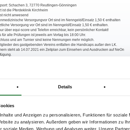
ngsort: Schachen 3, 72770 Reutlingen-Gönningen
zt ist die Pferdeklinik Kirchheim
ist nicht anwesend
anmedizinische Versorgungvor Ort sind im Nenngeld/Einsatz 1,50 € enthalten
ärztliche Versorgung vor Ort sind im Nenngeld/Einsatz 1,50 € enthalten.
nur über equi-score und Telefon erreichbar, kein persönlicher Kontakt!
 für alle Prüfungen ist jeweils am Vortag bis 18:00 Uhr.
hluss und am Turnier sind keine Nennungen mehr möglich.
tglieder des gastgebenden Vereins entfallen die Handicaps außer den LK.
mern steht ab 14.07.2021 ein Zeitplan zum Einsehen und Ausdrucken auf NeOn
rfügung.
amten Gelände sind die Hunde an der Leine zu führen.
nstaltung werden Film- und Fotoaufnahmen angefertigt, die in verschiedenen
ntlicht werden. Eine Darstellung der Bilder erfolgt auf der Homepage des RV
rintmedien und Social-Media-Kanälen.?Mit dem Betreten des
sgeländes erfolgt die Einwilligung der anwesenden Personen zur unentgeltlichen
ung wie oben beschrieben und zwar ohne, dass es einer ausdrücklichen Erklärung
Details
en Personen bedarf. Sollte die betreffende Person mit einer Veröffentlichung einer
 Darstellung oder Filmaufnahmen ihrer Person nicht einverstanden sein bitten wir
de
Benachrichtigung der Meldestelle, per Mail oder Telefon.
ww.nennung-online.de zu findenden Teilnehmerinformationen/
Verhaltens Hinweise
Cookies
er sind zwingend einzuhalten. Zuwiderhandlungen können behördlicherseits mit
ahndet werden. Die Nichtbeachtung der Anordnungen/ Hinweise stellt (auch)
nhalte und Anzeigen zu personalisieren, Funktionen für soziale
 gem. LPO §920, 2.k. dar und kann mit einer Ordnungsmaßnahme gem. § 921 LPO
Website zu analysieren. Außerdem geben wir Informationen zu I
.
r soziale Medien, Werbung und Analysen weiter. Unsere Partner
n Corona Bestimmungen finden Sie unter: www.nennung-