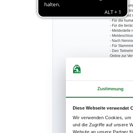
Besondere Bestimmungen:
- Veranstaltu
- Turniertierar
- Hufschmied 
- Für die hum
- Für die tier
- Meldestelle 
- Meldeschluss
- Nach Nennsc
- Für Stammmi
- Den Teilneh
Online zur Ve
- Auf dem ges
- An der Vera
Medien veröffe
Reutlingen, P
Veranstaltung
Veröffentlich
Zustimmung
der betreffend
fotografischen
um umgehen
- Die unter w
Diese Webseite verwendet 
auf dem Turni
Bußgeldern ge
Wir verwenden Cookies, um I
einem Verstoß
und die Zugriffe auf unsere 
belegt werden
Website an unsere Partner fü
Die aktuelle