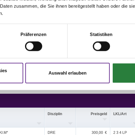
lnehmerinformationen
 Daten zusammen, die Sie ihnen bereitgestellt haben oder die s
n.
 Halle 20x60 m Sand, Vorbereitungsplätze: Dressurviereck 20x60 m, Springplatz
Präferenzen
Statistiken
; nachm.: 1,2
issen auf www.fn-erfolgsdaten.de
ies
Auswahl erlauben
Disziplin
Preisgeld
LKL/Art
Kl.M*
DRE
300,00 €
2 3 4 LP