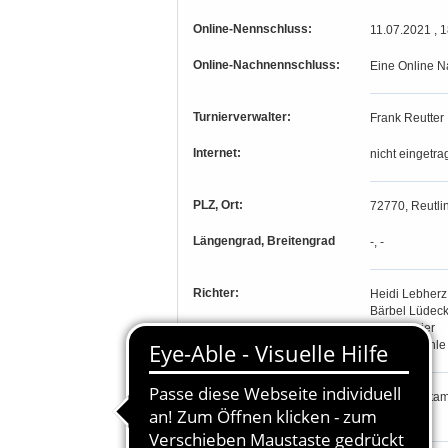
Online-Nennschluss:
11.07.2021 , 
Online-Nachnennschluss:
Eine Online N
Turnierverwalter:
Frank Reutter
Internet:
nicht eingetra
PLZ, Ort:
72770, Reutli
Längengrad, Breitengrad
-, -
Richter:
Heidi Lebherz
Bärbel Lüdec
Franz Maier
Myriam Rehle
Teilnahmeberechtigung:
Prfg. 1-4: St
Alb.