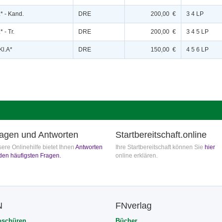
L* - Kand.
DRE
200,00 €
3 4 LP
 - Tr.
DRE
200,00 €
3 4 5 LP
Kl.A*
DRE
150,00 €
4 5 6 LP
agen und Antworten
Startbereitschaft.online
ere Onlinehilfe bietet Ihnen
Antworten
Ihre Startbereitschaft können Sie
hier
den häufigsten Fragen.
online erklären.
N
FNverlag
oschüren
Bücher