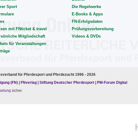
rer Sport
Die Regelwerke
rmulare
E-Books & Apps
ws
FN-Erfolgsdaten
sen mit FNticket & travel
Prüfungsvorbereitung
rsönliche Mitgliedschaft
Videos & DVDs
kets für Veranstaltungen
rträge
esverband für Pferdesport und Pferdezucht 1996 - 2026
igung (FN)
|
FNverlag
|
Stiftung Deutscher Pferdesport
|
PM-Forum Digital
selung
sicher.