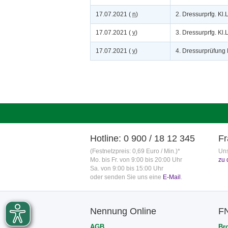
17.07.2021 (
n
)
2. Dressurprfg. Kl.
17.07.2021 (
v
)
3. Dressurprfg. Kl.L*
17.07.2021 (
v
)
4. Dressurprüfung 
Hotline: 0 900 / 18 12 345
Fr
(Festnetzpreis: 0,69 Euro / Min.)*
Uns
Mo. bis Fr. von 9:00 bis 20:00 Uhr
zu 
Sa. von 9:00 bis 15:00 Uhr
oder senden Sie uns eine
E-Mail
.
Nennung Online
F
AGB
Br