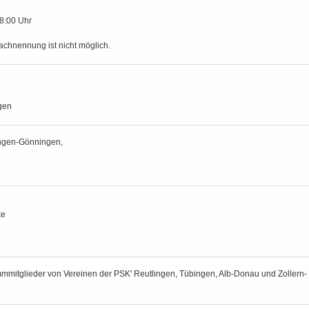
18:00 Uhr
achnennung ist nicht möglich.
gen
ngen-Gönningen,
ke
ammmitglieder von Vereinen der PSK' Reutlingen, Tübingen, Alb-Donau und Zollern-