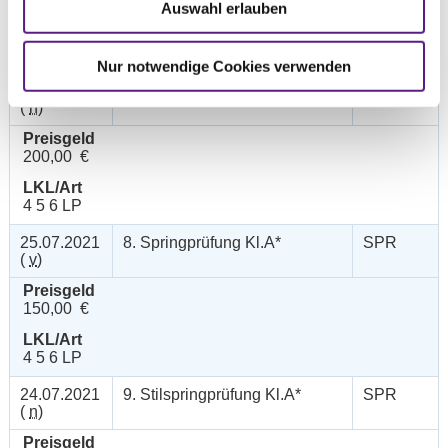
250,00 €
Auswahl erlauben
LKL/Art
3 4 5 LP
Nur notwendige Cookies verwenden
24.07.2021
7. Punktespringprfg.Kl.A**
SPR
(
n
)
Preisgeld
200,00 €
LKL/Art
4 5 6 LP
25.07.2021
8. Springprüfung Kl.A*
SPR
(
v
)
Preisgeld
150,00 €
LKL/Art
4 5 6 LP
24.07.2021
9. Stilspringprüfung Kl.A*
SPR
(
n
)
Preisgeld