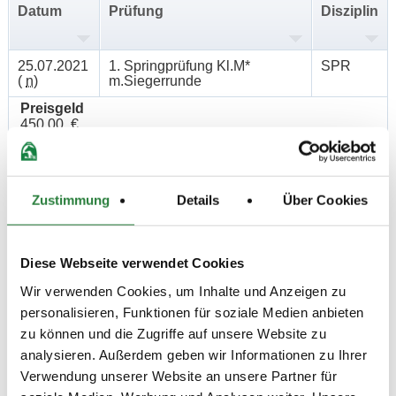
Datum
Prüfung
Disziplin
25.07.2021
1. Springprüfung Kl.M*
SPR
(
n
)
m.Siegerrunde
Preisgeld
450,00 €
LKL/Art
2 3 4 LP
Zustimmung
Details
Über Cookies
25.07.2021
2. Springprüfung Kl.M*
SPR
(
n
)
Preisgeld
400,00 €
Diese Webseite verwendet Cookies
LKL/Art
Wir verwenden Cookies, um Inhalte und Anzeigen zu
2 3 4 LP
personalisieren, Funktionen für soziale Medien anbieten
zu können und die Zugriffe auf unsere Website zu
24.07.2021
3. Springprüfung Kl.L
SPR
(
n
)
analysieren. Außerdem geben wir Informationen zu Ihrer
Verwendung unserer Website an unsere Partner für
Preisgeld
250,00 €