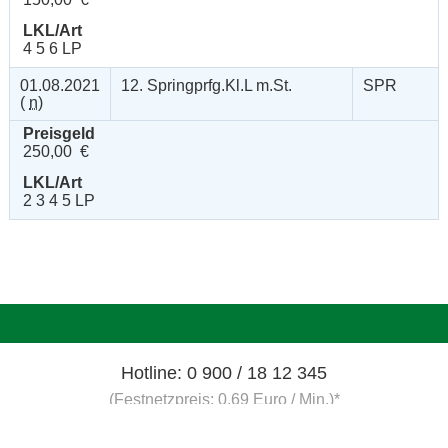
LKL/Art
4 5 6 LP
01.08.2021
12. Springprfg.Kl.L m.St.
SPR
(
n
)
Preisgeld
250,00 €
LKL/Art
2 3 4 5 LP
Hotline: 0 900 / 18 12 345
(Festnetzpreis: 0,69 Euro / Min.)*
Mo. bis Fr. von 9:00 bis 20:00 Uhr
Sa. von 9:00 bis 15:00 Uhr