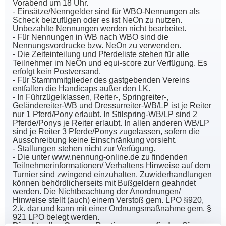
Vorabend um 18 Uhr.
- Einsätze/Nenngelder sind für WBO-Nennungen als
Scheck beizufügen oder es ist NeOn zu nutzen.
Unbezahlte Nennungen werden nicht bearbeitet.
- Für Nennungen in WB nach WBO sind die
Nennungsvordrucke bzw. NeOn zu verwenden.
- Die Zeiteinteilung und Pferdeliste stehen für alle
Teilnehmer im NeOn und equi-score zur Verfügung. Es
erfolgt kein Postversand.
- Für Stammmitglieder des gastgebenden Vereins
entfallen die Handicaps außer den LK.
- In Führzügelklassen, Reiter-, Springreiter-,
Geländereiter-WB und Dressurreiter-WB/LP ist je Reiter
nur 1 Pferd/Pony erlaubt. In Stilspring-WB/LP sind 2
Pferde/Ponys je Reiter erlaubt. In allen anderen WB/LP
sind je Reiter 3 Pferde/Ponys zugelassen, sofern die
Ausschreibung keine Einschränkung vorsieht.
- Stallungen stehen nicht zur Verfügung.
- Die unter www.nennung-online.de zu findenden
Teilnehmerinformationen/ Verhaltens Hinweise auf dem
Turnier sind zwingend einzuhalten. Zuwiderhandlungen
können behördlicherseits mit Bußgeldern geahndet
werden. Die Nichtbeachtung der Anordnungen/
Hinweise stellt (auch) einem Verstoß gem. LPO §920,
2.k. dar und kann mit einer Ordnungsmaßnahme gem. §
921 LPO belegt werden.
Die aktuellen Corona-Bestimmungen finden Sie