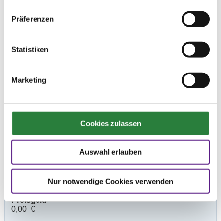
Präferenzen
Prüfungen
Statistiken
Datum
Prüfung
Disziplin
Marketing
31.07.2021
1. Führzügel-WB
SOS
(
v
)
Cookies zulassen
Preisgeld
0,00 €
LKL/Art
Auswahl erlauben
0 WB
31.07.2021
2. Reiter-WB Schritt - Trab -
SOS
Nur notwendige Cookies verwenden
(
n
)
Galopp
Preisgeld
0,00 €