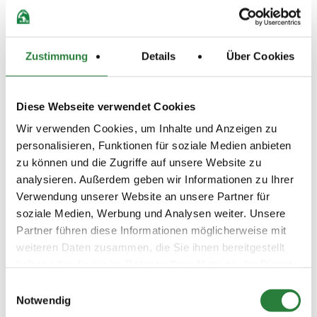
unter: www.nennung-
online.de/Teilnehmerinformationen
Bestimmungen Oberschwaben-Junioren-Cup Infos
im Internet unter: www.rfv-herbertingen.de und in
Zustimmung
Details
Über Cookies
NeOn / Teilnehmerinformationen
Beschaffenheit der Plätze:
Diese Webseite verwendet Cookies
Halle: 20x40 m, Außenplatz: 30x50 m Sand
Wir verwenden Cookies, um Inhalte und Anzeigen zu
Bei guter Witterung finden die Prüfungen auf dem
personalisieren, Funktionen für soziale Medien anbieten
Außenplatz (terratex) statt. Abreiten in der Halle.
zu können und die Zugriffe auf unsere Website zu
analysieren. Außerdem geben wir Informationen zu Ihrer
Verwendung unserer Website an unsere Partner für
Vorläufige Zeitenteilung:
soziale Medien, Werbung und Analysen weiter. Unsere
Sa. vorm.: 1,5,6; nachm.: 2,3,4
So. vorm.: 7,8,9; nachm.: 10,11,12
Partner führen diese Informationen möglicherweise mit
weiteren Daten zusammen, die Sie ihnen bereitgestellt
haben oder die sie im Rahmen Ihrer Nutzung der Dienste
Ergebnisse:
gesammelt haben.
Einwilligungsauswahl
Zu den Ergebnissen auf www.fn-erfolgsdaten.de
Notwendig