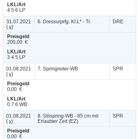
LKL/Art
4 5 6 LP
31.07.2021
6. Dressurprfg. Kl.L* - Tr.
DRE
(
v
)
Preisgeld
200,00 €
LKL/Art
3 4 5 LP
01.08.2021
7. Springreiter-WB
SPR
(
v
)
Preisgeld
0,00 €
LKL/Art
0 7 6 WB
01.08.2021
8. Stilspring-WB - 85 cm mit
SPR
(
v
)
Erlaubter Zeit (EZ)
Preisgeld
0,00 €