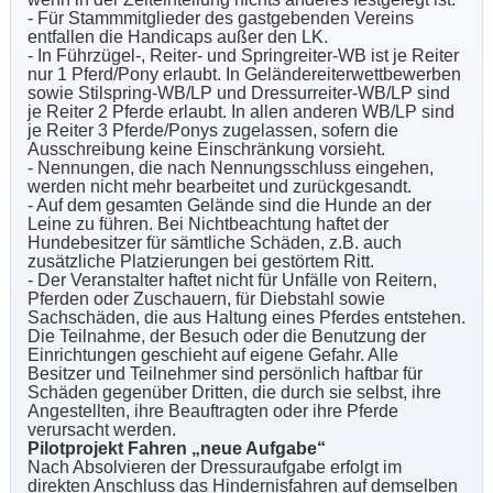
- Für Stammmitglieder des gastgebenden Vereins
entfallen die Handicaps außer den LK.
- In Führzügel-, Reiter- und Springreiter-WB ist je Reiter
nur 1 Pferd/Pony erlaubt. In Geländereiterwettbewerben
sowie Stilspring-WB/LP und Dressurreiter-WB/LP sind
je Reiter 2 Pferde erlaubt. In allen anderen WB/LP sind
je Reiter 3 Pferde/Ponys zugelassen, sofern die
Ausschreibung keine Einschränkung vorsieht.
- Nennungen, die nach Nennungsschluss eingehen,
werden nicht mehr bearbeitet und zurückgesandt.
- Auf dem gesamten Gelände sind die Hunde an der
Leine zu führen. Bei Nichtbeachtung haftet der
Hundebesitzer für sämtliche Schäden, z.B. auch
zusätzliche Platzierungen bei gestörtem Ritt.
- Der Veranstalter haftet nicht für Unfälle von Reitern,
Pferden oder Zuschauern, für Diebstahl sowie
Sachschäden, die aus Haltung eines Pferdes entstehen.
Die Teilnahme, der Besuch oder die Benutzung der
Einrichtungen geschieht auf eigene Gefahr. Alle
Besitzer und Teilnehmer sind persönlich haftbar für
Schäden gegenüber Dritten, die durch sie selbst, ihre
Angestellten, ihre Beauftragten oder ihre Pferde
verursacht werden.
Pilotprojekt Fahren „neue Aufgabe“
Nach Absolvieren der Dressuraufgabe erfolgt im
direkten Anschluss das Hindernisfahren auf demselben