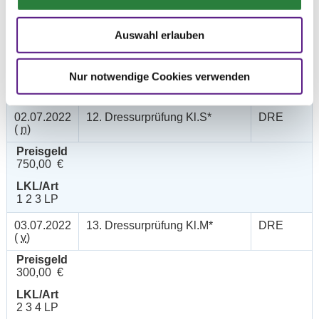
03.07.2022
11. Springpferdeprüfung Kl.A**
SPF
(
v
)
Auswahl erlauben
Preisgeld
150,00 €
Nur notwendige Cookies verwenden
LKL/Art
1 2 3 4 5 6 LP
02.07.2022
12. Dressurprüfung Kl.S*
DRE
(
n
)
Preisgeld
750,00 €
LKL/Art
1 2 3 LP
03.07.2022
13. Dressurprüfung Kl.M*
DRE
(
v
)
Preisgeld
300,00 €
LKL/Art
2 3 4 LP