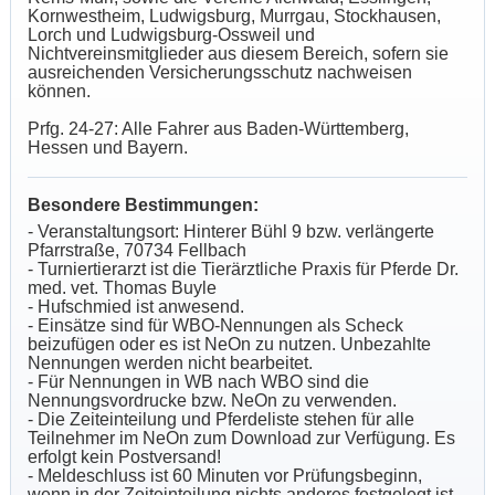
Kornwestheim, Ludwigsburg, Murrgau, Stockhausen,
Lorch und Ludwigsburg-Ossweil und
Nichtvereinsmitglieder aus diesem Bereich, sofern sie
ausreichenden Versicherungsschutz nachweisen
können.
Prfg. 24-27: Alle Fahrer aus Baden-Württemberg,
Hessen und Bayern.
Besondere Bestimmungen:
- Veranstaltungsort: Hinterer Bühl 9 bzw. verlängerte
Pfarrstraße, 70734 Fellbach
- Turniertierarzt ist die Tierärztliche Praxis für Pferde Dr.
med. vet. Thomas Buyle
- Hufschmied ist anwesend.
- Einsätze sind für WBO-Nennungen als Scheck
beizufügen oder es ist NeOn zu nutzen. Unbezahlte
Nennungen werden nicht bearbeitet.
- Für Nennungen in WB nach WBO sind die
Nennungsvordrucke bzw. NeOn zu verwenden.
- Die Zeiteinteilung und Pferdeliste stehen für alle
Teilnehmer im NeOn zum Download zur Verfügung. Es
erfolgt kein Postversand!
- Meldeschluss ist 60 Minuten vor Prüfungsbeginn,
wenn in der Zeiteinteilung nichts anderes festgelegt ist.