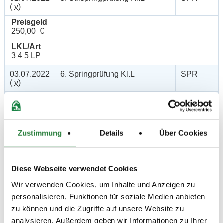
(
v
)
Preisgeld
250,00 €
LKL/Art
3 4 5 LP
03.07.2022
6. Springprüfung Kl.L
SPR
(
v
)
Preisgeld
250,00 €
LKL/Art
3 4 5 LP
Zustimmung
Details
Über Cookies
03.07.2022
7. Springprüfung Kl. A**
SPR
(
v
)
Diese Webseite verwendet Cookies
Preisgeld
150,00 €
Wir verwenden Cookies, um Inhalte und Anzeigen zu
personalisieren, Funktionen für soziale Medien anbieten
LKL/Art
4 5 6 LP
zu können und die Zugriffe auf unsere Website zu
analysieren. Außerdem geben wir Informationen zu Ihrer