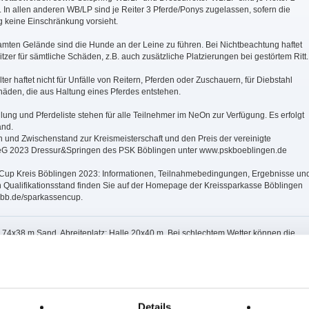
. In allen anderen WB/LP sind je Reiter 3 Pferde/Ponys zugelassen, sofern die
 keine Einschränkung vorsieht.
amten Gelände sind die Hunde an der Leine zu führen. Bei Nichtbeachtung haftet
zer für sämtliche Schäden, z.B. auch zusätzliche Platzierungen bei gestörtem Ritt.
lter haftet nicht für Unfälle von Reitern, Pferden oder Zuschauern, für Diebstahl
äden, die aus Haltung eines Pferdes entstehen.
eilung und Pferdeliste stehen für alle Teilnehmer im NeOn zur Verfügung. Es erfolgt
and.
n und Zwischenstand zur Kreismeisterschaft und den Preis der vereinigte
eG 2023 Dressur&Springen des PSK Böblingen unter www.pskboeblingen.de
Cup Kreis Böblingen 2023: Informationen, Teilnahmebedingungen, Ergebnisse un
n Qualifikationsstand finden Sie auf der Homepage der Kreissparkasse Böblingen
bb.de/sparkassencup.
: 74x38 m Sand. Abreiteplatz: Halle 20x40 m. Bei schlechtem Wetter können die
alle verlegt werden, Abreiten dann in der 2. Halle 20x60 m, möglich
14,15,16,17
,18; nachm.: 2,4,5,13
Details