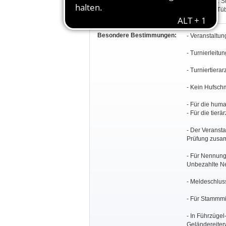
Prfg. 11+12: 
Esslingen, Tü
Besondere Bestimmungen:
- Veranstaltu
- Turnierleit
- Turniertiera
- Kein Hufschm
- Für die huma
- Für die tier
- Der Veransta
Prüfung zusa
- Für Nennun
Unbezahlte Ne
- Meldeschluss
- Für Stammmi
- In Führzügel-
Geländereiter