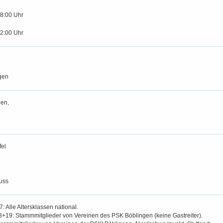
18:00 Uhr
12:00 Uhr
gen
en,
fel
uss
7: Alle Altersklassen national.
18+19: Stammmitglieder von Vereinen des PSK Böblingen (keine Gastreiter).