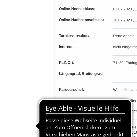
Online-Nennschluss:
03.07.2023 , 
Online-Nachnennschluss:
20.07.2023 , 
Turnierverwalter:
Rene Appelt
Internet:
nicht eingetra
PLZ, Ort:
71139, Ehning
Längengrad, Breitengrad
-, -
Parcourschef:
Walter Holzap
Richter:
Herbert Beiter
Ingrid Popp
Carmen Rothf
Teilnahmeberechtigung:
Prfg. 1-9, 14-1
Prfg. 10, 13, 