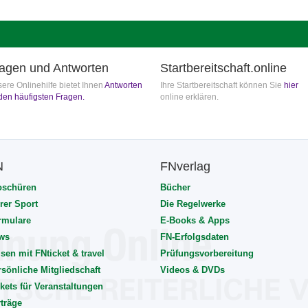
agen und Antworten
Startbereitschaft.online
ere Onlinehilfe bietet Ihnen
Antworten
Ihre Startbereitschaft können Sie
hier
den häufigsten Fragen.
online erklären.
N
FNverlag
oschüren
Bücher
rer Sport
Die Regelwerke
rmulare
E-Books & Apps
ws
FN-Erfolgsdaten
sen mit FNticket & travel
Prüfungsvorbereitung
rsönliche Mitgliedschaft
Videos & DVDs
kets für Veranstaltungen
rträge