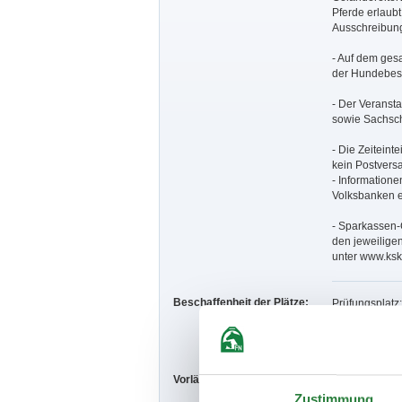
Pferde erlaubt
Ausschreibung
- Auf dem ges
der Hundebesit
- Der Veransta
sowie Sachsch
- Die Zeiteint
kein Postvers
- Informatione
Volksbanken 
- Sparkassen-
den jeweilige
unter www.ksk
Beschaffenheit der Plätze:
Prüfungsplatz
Prfg. in die H
Vorläufige Zeitenteilung:
Fr. nachm.: 8,
Sa. vorm.: 7,9
Zustimmung