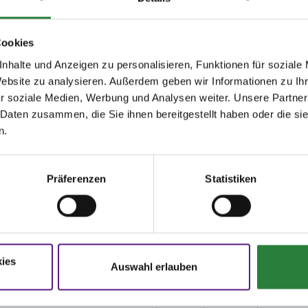
11,12; nachm.: 1,3,6,19
Cookies
issen auf www.fn-erfolgsdaten.de
nhalte und Anzeigen zu personalisieren, Funktionen für soziale
Website zu analysieren. Außerdem geben wir Informationen zu I
r soziale Medien, Werbung und Analysen weiter. Unsere Partner
 Daten zusammen, die Sie ihnen bereitgestellt haben oder die s
n.
Disziplin
Preisgeld
LKL/Art
Präferenzen
Statistiken
unde
SPR
1.500,00
1 2 3 LP
€
SPR
1.250,00
1 2 3 LP
€
ies
Auswahl erlauben
SPR
500,00 €
1 2 3 4 LP