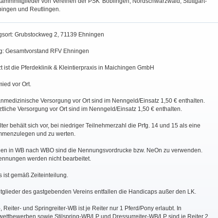
Stammmitglieder von Vereinen der PSK' Böblingen, Nordschwarzwald, Stuttgart-
bingen und Reutlingen.
ngsort: Grubstockweg 2, 71139 Ehningen
ung: Gesamtvorstand RFV Ehningen
rzt ist die Pferdeklinik & Kleintierpraxis in Maichingen GmbH
ied vor Ort.
nmedizinische Versorgung vor Ort sind im Nenngeld/Einsatz 1,50 € enthalten.
ärztliche Versorgung vor Ort sind im Nenngeld/Einsatz 1,50 € enthalten.
lter behält sich vor, bei niedriger Teilnehmerzahl die Prfg. 14 und 15 als eine
mmenzulegen und zu werten.
gen in WB nach WBO sind die Nennungsvordrucke bzw. NeOn zu verwenden.
nnungen werden nicht bearbeitet.
 ist gemäß Zeiteinteilung.
tglieder des gastgebenden Vereins entfallen die Handicaps außer den LK.
, Reiter- und Springreiter-WB ist je Reiter nur 1 Pferd/Pony erlaubt. In
wettbewerben sowie Stilspring-WB/LP und Dressurreiter-WB/LP sind je Reiter 2