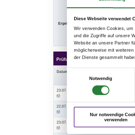
So. vorm.: 10,
Diese Webseite verwendet 
Ergebnisse:
Zu den Ergebn
Wir verwenden Cookies, um I
und die Zugriffe auf unsere 
Website an unsere Partner fü
möglicherweise mit weiteren
der Dienste gesammelt habe
Prüfungen
Einwilligungsauswahl
Datum
Prüfung
Notwendig
23.07.2023 (
1. Springprf. Kl.S* m.Siegerr
n
)
22.07.2023 (
2. Punktespringprüfung Kl.S*
n
)
Nur notwendige Cook
verwenden
23.07.2023 (
3. Springprüfung Kl.M**
n
)