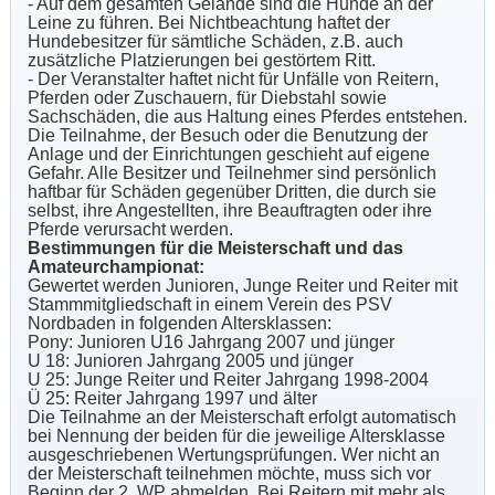
- Auf dem gesamten Gelände sind die Hunde an der
Leine zu führen. Bei Nichtbeachtung haftet der
Hundebesitzer für sämtliche Schäden, z.B. auch
zusätzliche Platzierungen bei gestörtem Ritt.
- Der Veranstalter haftet nicht für Unfälle von Reitern,
Pferden oder Zuschauern, für Diebstahl sowie
Sachschäden, die aus Haltung eines Pferdes entstehen.
Die Teilnahme, der Besuch oder die Benutzung der
Anlage und der Einrichtungen geschieht auf eigene
Gefahr. Alle Besitzer und Teilnehmer sind persönlich
haftbar für Schäden gegenüber Dritten, die durch sie
selbst, ihre Angestellten, ihre Beauftragten oder ihre
Pferde verursacht werden.
Bestimmungen für die Meisterschaft und das
Amateurchampionat:
Gewertet werden Junioren, Junge Reiter und Reiter mit
Stammmitgliedschaft in einem Verein des PSV
Nordbaden in folgenden Altersklassen:
Pony: Junioren U16 Jahrgang 2007 und jünger
U 18: Junioren Jahrgang 2005 und jünger
U 25: Junge Reiter und Reiter Jahrgang 1998-2004
Ü 25: Reiter Jahrgang 1997 und älter
Die Teilnahme an der Meisterschaft erfolgt automatisch
bei Nennung der beiden für die jeweilige Altersklasse
ausgeschriebenen Wertungsprüfungen. Wer nicht an
der Meisterschaft teilnehmen möchte, muss sich vor
Beginn der 2. WP abmelden. Bei Reitern mit mehr als