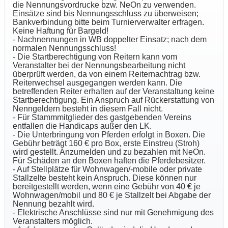
die Nennungsvordrucke bzw. NeOn zu verwenden.
Einsätze sind bis Nennungsschluss zu überweisen;
Bankverbindung bitte beim Turnierverwalter erfragen.
Keine Haftung für Bargeld!
- Nachnennungen in WB doppelter Einsatz; nach dem
normalen Nennungsschluss!
- Die Startberechtigung von Reitern kann vom
Veranstalter bei der Nennungsbearbeitung nicht
überprüft werden, da von einem Reiternachtrag bzw.
Reiterwechsel ausgegangen werden kann. Die
betreffenden Reiter erhalten auf der Veranstaltung keine
Startberechtigung. Ein Anspruch auf Rückerstattung von
Nenngeldern besteht in diesem Fall nicht.
- Für Stammmitglieder des gastgebenden Vereins
entfallen die Handicaps außer den LK.
- Die Unterbringung von Pferden erfolgt in Boxen. Die
Gebühr beträgt 160 € pro Box, erste Einstreu (Stroh)
wird gestellt. Anzumelden und zu bezahlen mit NeOn.
Für Schäden an den Boxen haften die Pferdebesitzer.
- Auf Stellplätze für Wohnwagen/-mobile oder private
Stallzelte besteht kein Anspruch. Diese können nur
bereitgestellt werden, wenn eine Gebühr von 40 € je
Wohnwagen/mobil und 80 € je Stallzelt bei Abgabe der
Nennung bezahlt wird.
- Elektrische Anschlüsse sind nur mit Genehmigung des
Veranstalters möglich.