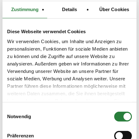
Wertung. Für die Vergabe der Medaillen ist die
Gesamtpunktzahl entscheidend. Bei Punktgleichheit
Zustimmung
Details
Über Cookies
entscheidet das bessere Ergebnis in der 2. WP.
Beschaffenheit der Plätze:
Diese Webseite verwendet Cookies
Prüfungshalle 33x68 m, Vorbereitungsplatz: Sand
Wir verwenden Cookies, um Inhalte und Anzeigen zu
25x65 m, Vorbereitungshalle: 20x40 m
personalisieren, Funktionen für soziale Medien anbieten
zu können und die Zugriffe auf unsere Website zu
Vorläufige Zeitenteilung:
analysieren. Außerdem geben wir Informationen zu Ihrer
Fr. vorm.: 4; nachm.: 6,8,10
Verwendung unserer Website an unsere Partner für
Sa. vorm.: 7,9,11,12; nachm.: 2,5
soziale Medien, Werbung und Analysen weiter. Unsere
So. vorm.: 3,13; nachm.: 1
Partner führen diese Informationen möglicherweise mit
weiteren Daten zusammen, die Sie ihnen bereitgestellt
haben oder die sie im Rahmen Ihrer Nutzung der Dienste
Ergebnisse:
gesammelt haben.
Einwilligungsauswahl
Zu den Ergebnissen auf www.fn-erfolgsdaten.de
Notwendig
Präferenzen