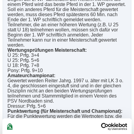
einem Pferd wird das beste Pferd in der 1. WP gewertet.
Soll ein anderes Pferd für die Meisterschaft gewertet
werden, muss dieses Pferd spätestens 60 Min. nach
Ende der 1. WP schriftlich gemeldet werden.
Teilnehmer, die an einer höheren Wertung (z.B. U 25
statt U 18) teilnehmen wollen, müssen sich dafür vor
Beginn der 1. WP schriftlich anmelden. Jeder
Teilnehmer kann nur in einer Meisterschaft gewertet
werden.
Wertungsprüfungen Meisterschaft:
Ü 25: Prfg. 3+4
U 25: Prfg. 5+6
U 18: Prfg. 7+8
Pony: Prfg. 9+10
Amateurchampionat:
Gewertet werden Reiter Jahrg. 1997 u. älter mit LK 3 o.
4, die geschlossen eingestuft sind und in der gleichen
Disziplin nicht an den beiden Wertungsprüfungen
teilnehmen und Stammmitglied in einem Verein des
PSV Nordbaden sind.
Dressur: Prfg. 5+6
Punktwertung (für Meisterschaft und Championat):
Für die Punktewertung werden die Wertnoten bzw. die
erreichten Prozentpunkte der beiden
Wertungsprüfungen addiert. Teilnehmer, die eine WP
nicht beenden, erhalten 0 Punkte, bleiben aber in der