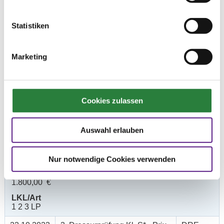
Prüfungen
Statistiken
Datum
Prüfung
Disziplin
Marketing
22.10.2023
1. Dressurprüfung Kl.S***
DRE
(
n
)
Preisgeld
Cookies zulassen
2.500,00 €
LKL/Art
Auswahl erlauben
1 2 3 LP
21.10.2023
2. Dressurprüfung Kl. S*** -
DRE
(
n
)
Intermediaire II -
Nur notwendige Cookies verwenden
Preisgeld
1.800,00 €
LKL/Art
1 2 3 LP