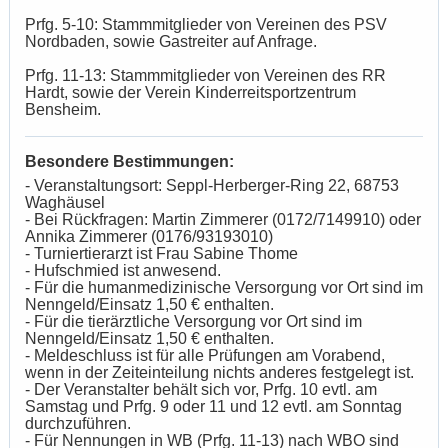
Prfg. 5-10: Stammmitglieder von Vereinen des PSV
Nordbaden, sowie Gastreiter auf Anfrage.
Prfg. 11-13: Stammmitglieder von Vereinen des RR
Hardt, sowie der Verein Kinderreitsportzentrum
Bensheim.
Besondere Bestimmungen:
- Veranstaltungsort: Seppl-Herberger-Ring 22, 68753
Waghäusel
- Bei Rückfragen: Martin Zimmerer (0172/7149910) oder
Annika Zimmerer (0176/93193010)
- Turniertierarzt ist Frau Sabine Thome
- Hufschmied ist anwesend.
- Für die humanmedizinische Versorgung vor Ort sind im
Nenngeld/Einsatz 1,50 € enthalten.
- Für die tierärztliche Versorgung vor Ort sind im
Nenngeld/Einsatz 1,50 € enthalten.
- Meldeschluss ist für alle Prüfungen am Vorabend,
wenn in der Zeiteinteilung nichts anderes festgelegt ist.
- Der Veranstalter behält sich vor, Prfg. 10 evtl. am
Samstag und Prfg. 9 oder 11 und 12 evtl. am Sonntag
durchzuführen.
- Für Nennungen in WB (Prfg. 11-13) nach WBO sind