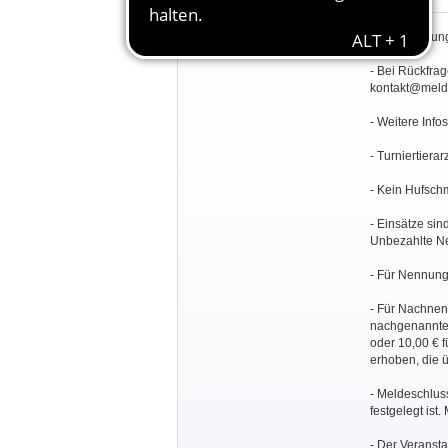
Besondere Bestimmungen:
- Veranstaltu
- Bei Rückfra
kontakt@melde
- Weitere Info
- Turniertiera
- Kein Hufschm
- Einsätze si
Unbezahlte Ne
- Für Nennun
- Für Nachnen
nachgenannten
oder 10,00 € 
erhoben, die 
- Meldeschluss
festgelegt ist
- Der Veransta