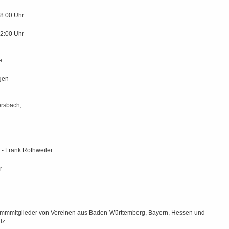
18:00 Uhr
12:00 Uhr
e
gen
rsbach,
 - Frank Rothweiler
r
tammmitglieder von Vereinen aus Baden-Württemberg, Bayern, Hessen und
lz.