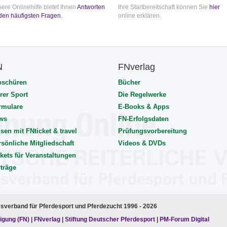
ere Onlinehilfe bietet Ihnen
Antworten
Ihre Startbereitschaft können Sie
hier
den häufigsten Fragen.
online erklären.
N
FNverlag
oschüren
Bücher
rer Sport
Die Regelwerke
rmulare
E-Books & Apps
ws
FN-Erfolgsdaten
sen mit FNticket & travel
Prüfungsvorbereitung
rsönliche Mitgliedschaft
Videos & DVDs
kets für Veranstaltungen
rträge
esverband für Pferdesport und Pferdezucht 1996 - 2026
igung (FN)
|
FNverlag
|
Stiftung Deutscher Pferdesport
|
PM-Forum Digital