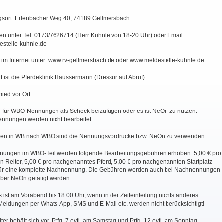
ngsort: Erlenbacher Weg 40, 74189 Gellmersbach
gen unter Tel. 0173/7626714 (Herr Kuhnle von 18-20 Uhr) oder Email:
stelle-kuhnle.de
s im Internet unter: www.rv-gellmersbach.de oder www.meldestelle-kuhnle.de
rzt ist die Pferdeklinik Häussermann (Dressur auf Abruf)
ied vor Ort.
nd für WBO-Nennungen als Scheck beizufügen oder es ist NeOn zu nutzen.
nnungen werden nicht bearbeitet.
gen in WB nach WBO sind die Nennungsvordrucke bzw. NeOn zu verwenden.
nungen im WBO-Teil werden folgende Bearbeitungsgebühren erhoben: 5,00 € pro
 Reiter, 5,00 € pro nachgenanntes Pferd, 5,00 € pro nachgenannten Startplatz
für eine komplette Nachnennung. Die Gebühren werden auch bei Nachnennungen
über NeOn getätigt werden.
 ist am Vorabend bis 18:00 Uhr, wenn in der Zeiteinteilung nichts anderes
. Meldungen per Whats-App, SMS und E-Mail etc. werden nicht berücksichtigt!
lter behält sich vor, Prfg. 7 evtl. am Samstag und Prfg. 12 evtl. am Sonntag