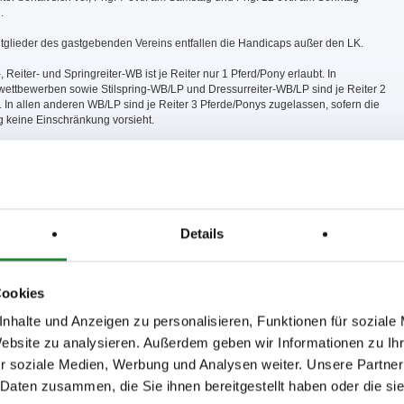
.
tglieder des gastgebenden Vereins entfallen die Handicaps außer den LK.
, Reiter- und Springreiter-WB ist je Reiter nur 1 Pferd/Pony erlaubt. In
wettbewerben sowie Stilspring-WB/LP und Dressurreiter-WB/LP sind je Reiter 2
. In allen anderen WB/LP sind je Reiter 3 Pferde/Ponys zugelassen, sofern die
 keine Einschränkung vorsieht.
amten Gelände sind die Hunde an der Leine zu führen. Bei Nichtbeachtung haftet
zer für sämtliche Schäden, z.B. auch zusätzliche Platzierungen bei gestörtem Ritt.
lter haftet nicht für Unfälle von Reitern, Pferden oder Zuschauern, für Diebstahl
äden, die aus Haltung eines Pferdes entstehen. Die Teilnahme, der Besuch oder
der Einrichtungen geschieht auf eigene Gefahr. Alle Besitzer und Teilnehmer sind
Details
tbar für Schäden gegenüber Dritten, die durch sie selbst, ihre Angestellten, ihre
der ihre Pferde verursacht werden.
ngen 6-12 ist ein Start außer Konkurrenz nicht möglich. Start außer Konkurrenz
Cookies
Meldesschluss bekannt gegeben werden und ist nicht über NeOn zu nennen !
nhalte und Anzeigen zu personalisieren, Funktionen für soziale
Website zu analysieren. Außerdem geben wir Informationen zu I
 Halle 20x50 m, Vorbereitungsplätze Sand 20x30 m und 20x40 m überdacht
r soziale Medien, Werbung und Analysen weiter. Unsere Partner
 Daten zusammen, die Sie ihnen bereitgestellt haben oder die s