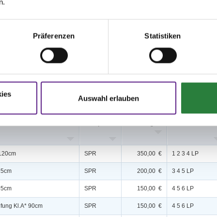
n.
11; nachm.: 8,9,12
,5,7; nachm.: 3,4,6
Präferenzen
Statistiken
issen auf www.fn-erfolgsdaten.de
ies
Auswahl erlauben
Disziplin
Preisgeld
LKL/Art
 120cm
SPR
350,00 €
1 2 3 4 LP
115cm
SPR
200,00 €
3 4 5 LP
 95cm
SPR
150,00 €
4 5 6 LP
üfung Kl.A* 90cm
SPR
150,00 €
4 5 6 LP