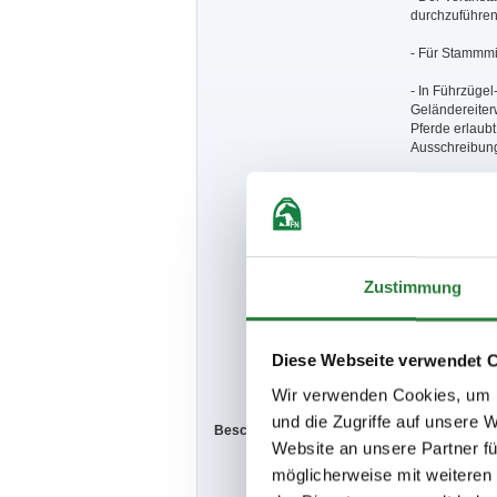
durchzuführen
- Für Stammmi
- In Führzügel-
Geländereiter
Pferde erlaubt
Ausschreibung
- Auf dem ges
der Hundebesit
- Der Veransta
sowie Sachsch
die Benutzung 
Zustimmung
persönlich haf
Beauftragten o
- In den Prüfu
Diese Webseite verwendet 
muss bis zum 
Wir verwenden Cookies, um I
und die Zugriffe auf unsere 
Beschaffenheit der Plätze:
Prüfungsplatz
Website an unsere Partner fü
möglicherweise mit weiteren