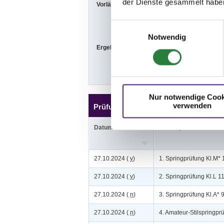
der Dienste gesammelt habe
Vorläufige Zeitenteilung:
Sa. vorm.: 10,
So. vorm.: 1,2
Einwilligungsauswahl
Notwendig
Ergebnisse:
Zu den Ergebn
Nur notwendige Cook
verwenden
Prüfungen
Datum
Prüfung
27.10.2024 (
v
)
1. Springprüfung Kl.M*
27.10.2024 (
v
)
2. Springprüfung Kl.L 
27.10.2024 (
n
)
3. Springprüfung Kl.A*
27.10.2024 (
n
)
4. Amateur-Stilspringpr