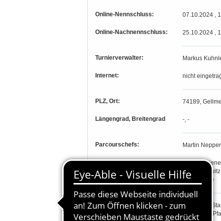
Online-Nennschluss:
07.10.2024 , 
Online-Nachnennschluss:
25.10.2024 , 
Turnierverwalter:
Markus Kuhnl
Internet:
nicht eingetra
PLZ, Ort:
74189, Gellme
Längengrad, Breitengrad
-, -
Parcourschefs:
Martin Nepper
Richter:
Margret Diene
Dieter Melwitz
Frank Uhde
Teilnahmeberechtigung:
Prfg. 1-12: S
Rheinland-Pfa