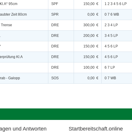
 Kl.A* 95cm
SPF
150,00 €
1 2 3 4 5 6 LP
rlaubter Zeit 80cm
SPR
0,00 €
0 7 6 WB
* Trense
DRE
300,00 €
2 3 4 LP
.
DRE
200,00 €
3 4 5 LP
*
DRE
150,00 €
4 5 6 LP
erprüfung Kl.A
DRE
150,00 €
4 5 6 LP
DRE
100,00 €
6 7 LP
Trab - Galopp
SOS
0,00 €
0 7 WB
agen und Antworten
Startbereitschaft.online