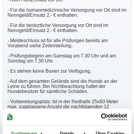
- Für die humanmedizinische Versorgung vor Ort sind im
Nenngeld/Einsatz 2,- € enthalten.
- Für die tierärztliche Versorgung vor Ort sind im
Nenngeld/Einsatz 2,- € enthalten.
- Meldeschluss ist für alle Prüfungen bereits am
Vorabend siehe Zeiteinteilung.
- Prüfungsbeginn am Samstag um 7.30 Uhr und am
Sonntag um 7.30 Uhr.
- Es stehen keine Boxen zur Verfügung.
- Auf dem gesamten Gelände sind die Hunde an der
Leine zu führen. Bei Nichtbeachtung haftet der
Hundebesitzer für sämtliche Schäden.
- Vorbereitungsplatz: Ist in der Reithalle 25x60 Meter
max. zugelassene Anzahl die nachfolgenden 12
Teilnehmer erlaubt. Longieren Verboten. Es gibt sonst
keine weiteren Möglichkeiten zum abreiten.
- Für Stammmitglieder des gastgebenden Vereins
entfallen die Handicaps außer den LK.
Zustimmung
Details
Über Cookies