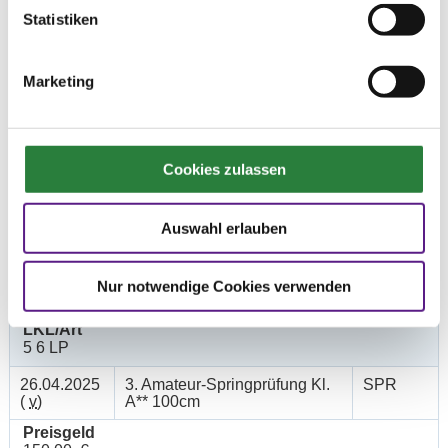
Datum
Prüfung
Disziplin
Statistiken
26.04.2025
1. Springprüfung Kl.E 80cm
SPR
Marketing
(
v
)
Preisgeld
100,00 €
Cookies zulassen
LKL/Art
6 7 LP
Auswahl erlauben
26.04.2025
2. Springprüfung Kl. A* 90cm
SPR
(
v
)
Preisgeld
Nur notwendige Cookies verwenden
150,00 €
LKL/Art
5 6 LP
26.04.2025
3. Amateur-Springprüfung Kl.
SPR
(
v
)
A** 100cm
Preisgeld