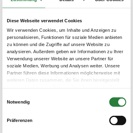
Beschaffenheit der Plätze:
Diese Webseite verwendet Cookies
Prüfungsplatz: Sand 55x85 m, Abreiteplatz: Halle 25x60
m Terra Tex
Wir verwenden Cookies, um Inhalte und Anzeigen zu
personalisieren, Funktionen für soziale Medien anbieten
zu können und die Zugriffe auf unsere Website zu
Vorläufige Zeitenteilung:
analysieren. Außerdem geben wir Informationen zu Ihrer
Sa. vorm.: 1,2,3; nachm.: 4,5,6
So. vorm.: 7,8,9; nachm.: 10,11
Verwendung unserer Website an unsere Partner für
soziale Medien, Werbung und Analysen weiter. Unsere
Partner führen diese Informationen möglicherweise mit
Ergebnisse:
weiteren Daten zusammen, die Sie ihnen bereitgestellt
Zu den Ergebnissen auf www.fn-erfolgsdaten.de
haben oder die sie im Rahmen Ihrer Nutzung der Dienste
gesammelt haben.
Einwilligungsauswahl
Notwendig
Prüfungen
Präferenzen