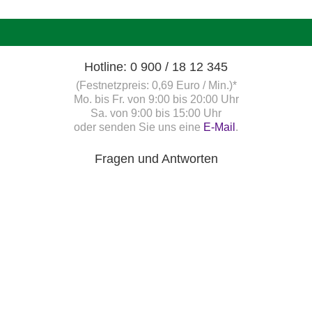
Hotline: 0 900 / 18 12 345
(Festnetzpreis: 0,69 Euro / Min.)*
Mo. bis Fr. von 9:00 bis 20:00 Uhr
Sa. von 9:00 bis 15:00 Uhr
oder senden Sie uns eine
E-Mail
.
Fragen und Antworten
Unsere Onlinehilfe bietet Ihnen
Antworten zu den häufigsten
Fragen.
Startbereitschaft.online
Ihre Startbereitschaft können Sie
hier
online erklären.
Newsletter bestellen