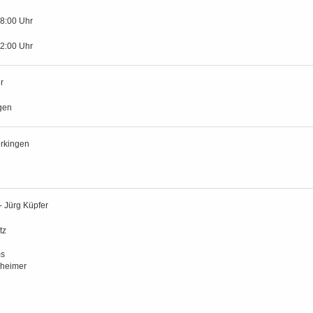
18:00 Uhr
12:00 Uhr
r
gen
rkingen
 - Jürg Küpfer
tz
s
heimer