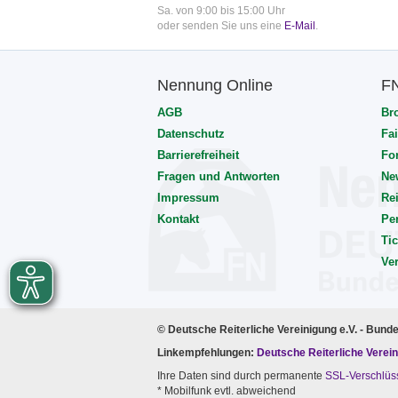
Sa. von 9:00 bis 15:00 Uhr
oder senden Sie uns eine
E-Mail
.
Nennung Online
F
AGB
Br
Datenschutz
Fai
Barrierefreiheit
Fo
Fragen und Antworten
Ne
Impressum
Rei
Kontakt
Pe
Tic
Ve
© Deutsche Reiterliche Vereinigung e.V. - Bund
Linkempfehlungen:
Deutsche Reiterliche Verein
Ihre Daten sind durch permanente
SSL-Verschlüs
* Mobilfunk evtl. abweichend