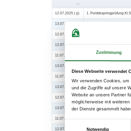
12.07.2025 (
n
)
1. Punktespringprüfung Kl.
13.07.2025 (
n
)
2. Springprfg.Kl.M* m.St. 1
12.07.2025 (
n
)
3. Springprüfung Kl.M* 120
12.07.2025 (
n
)
4. Clear-Round-Springprüf
Zustimmung
11.07.2025 (
n
)
5. Springprüfung Kl.L mit S
13.07.2025 (
n
)
6. Punktespringprüfung Kl.
Diese Webseite verwendet 
11.07.2025 (
n
)
7. Punktespringprfg.Kl.A**
Wir verwenden Cookies, um I
13.07.2025 (
v
)
8. Springprfg.Kl.A** m.St. 
und die Zugriffe auf unsere 
Website an unsere Partner fü
12.07.2025 (
v
)
9. Amateur-Punktespringprf
möglicherweise mit weiteren
13.07.2025 (
v
)
10. Amateur-Clear-Round-S
der Dienste gesammelt habe
11.07.2025 (
n
)
11. Amateur-Springprüfung K
Einwilligungsauswahl
Notwendig
12.07.2025 (
n
)
12. Mannsch.-Springprfg.Kl