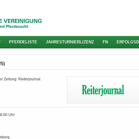
N
PFERDELISTE
JAHRESTURNIERLIZENZ
FN
ERFOLGSD
25)
r Zeitung: Reiterjournal.
18:00 Uhr
n
mberg