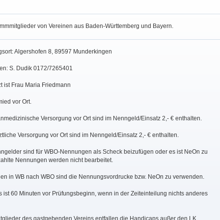
tammmitglieder von Vereinen aus Baden-Württemberg und Bayern.
ngsort: Algershofen 8, 89597 Munderkingen
gen: S. Dudik 0172/7265401
rzt ist Frau Maria Friedmann
ied vor Ort.
nmedizinische Versorgung vor Ort sind im Nenngeld/Einsatz 2,- € enthalten.
ärztliche Versorgung vor Ort sind im Nenngeld/Einsatz 2,- € enthalten.
nngelder sind für WBO-Nennungen als Scheck beizufügen oder es ist NeOn zu
ahlte Nennungen werden nicht bearbeitet.
gen in WB nach WBO sind die Nennungsvordrucke bzw. NeOn zu verwenden.
 ist 60 Minuten vor Prüfungsbeginn, wenn in der Zeiteinteilung nichts anderes
tglieder des gastgebenden Vereins entfallen die Handicaps außer den LK.