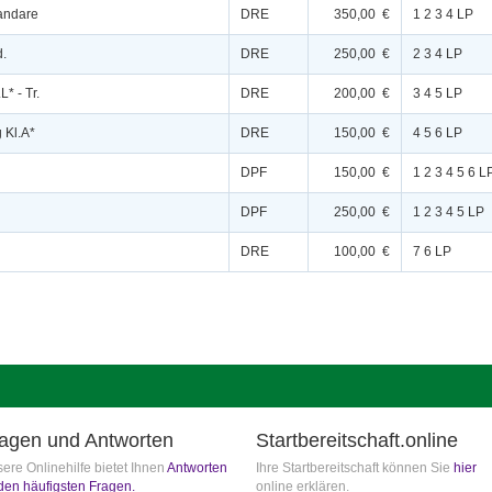
andare
DRE
350,00 €
1 2 3 4 LP
d.
DRE
250,00 €
2 3 4 LP
* - Tr.
DRE
200,00 €
3 4 5 LP
 Kl.A*
DRE
150,00 €
4 5 6 LP
DPF
150,00 €
1 2 3 4 5 6 L
DPF
250,00 €
1 2 3 4 5 LP
DRE
100,00 €
7 6 LP
agen und Antworten
Startbereitschaft.online
ere Onlinehilfe bietet Ihnen
Antworten
Ihre Startbereitschaft können Sie
hier
den häufigsten Fragen.
online erklären.