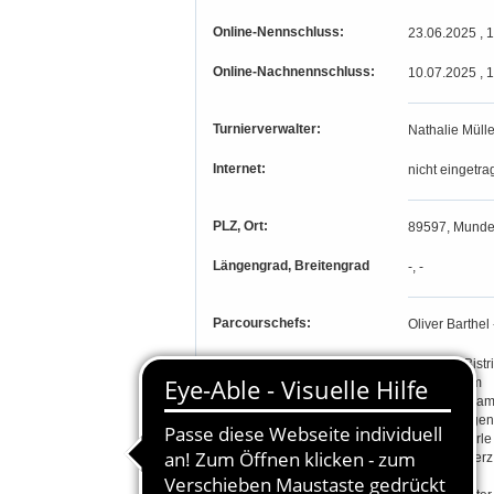
Online-Nennschluss:
23.06.2025 , 
Online-Nachnennschluss:
10.07.2025 , 
Turnierverwalter:
Nathalie Mülle
Internet:
nicht eingetra
PLZ, Ort:
89597, Munde
Längengrad, Breitengrad
-, -
Parcourschefs:
Oliver Barthel
Richter:
Deborah Bistri
Ulrike Böhm
Andreas Gram
Jürgen Hagen
Günther Karle
Heidi Lebherz
Heidi Linz