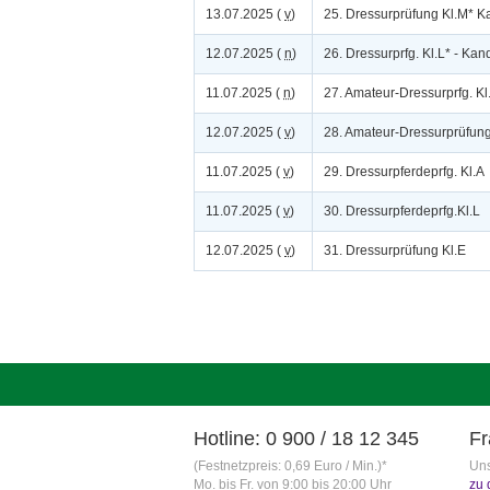
13.07.2025 (
v
)
25. Dressurprüfung Kl.M* K
12.07.2025 (
n
)
26. Dressurprfg. Kl.L* - Kan
11.07.2025 (
n
)
27. Amateur-Dressurprfg. Kl.L
12.07.2025 (
v
)
28. Amateur-Dressurprüfung
11.07.2025 (
v
)
29. Dressurpferdeprfg. Kl.A
11.07.2025 (
v
)
30. Dressurpferdeprfg.Kl.L
12.07.2025 (
v
)
31. Dressurprüfung Kl.E
Hotline: 0 900 / 18 12 345
Fr
(Festnetzpreis: 0,69 Euro / Min.)*
Uns
Mo. bis Fr. von 9:00 bis 20:00 Uhr
zu 