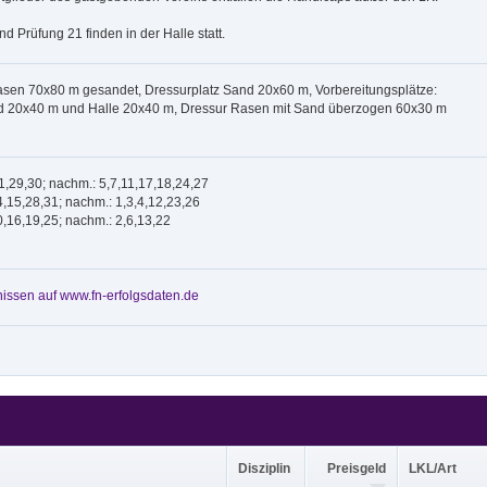
nd Prüfung 21 finden in der Halle statt.
asen 70x80 m gesandet, Dressurplatz Sand 20x60 m, Vorbereitungsplätze:
 20x40 m und Halle 20x40 m, Dressur Rasen mit Sand überzogen 60x30 m
21,29,30; nachm.: 5,7,11,17,18,24,27
4,15,28,31; nachm.: 1,3,4,12,23,26
0,16,19,25; nachm.: 2,6,13,22
issen auf www.fn-erfolgsdaten.de
Disziplin
Preisgeld
LKL/Art