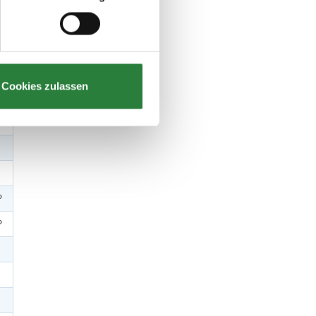
P
P
P
Cookies zulassen
P
P