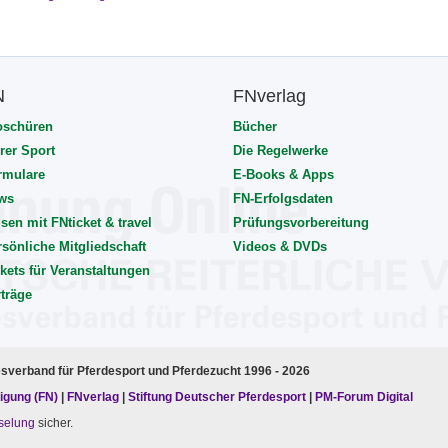
N
FNverlag
oschüren
Bücher
rer Sport
Die Regelwerke
rmulare
E-Books & Apps
ws
FN-Erfolgsdaten
sen mit FNticket & travel
Prüfungsvorbereitung
rsönliche Mitgliedschaft
Videos & DVDs
kets für Veranstaltungen
rträge
esverband für Pferdesport und Pferdezucht 1996 - 2026
igung (FN)
|
FNverlag
|
Stiftung Deutscher Pferdesport
|
PM-Forum Digital
selung
sicher.