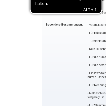
Stefan Tröster
Teilnahmeberechtigung:
Prfg. 1-31: S
Besondere Bestimmungen:
- Veranstaltu
- Für Rückfra
- Turniertiera
- Kein Hufschm
- Für die huma
- Für die tier
- Einsätze/Ne
nutzen. Unbez
- Für Nennun
- Meldeschluss
festgelegt ist.
- Für Stammmi