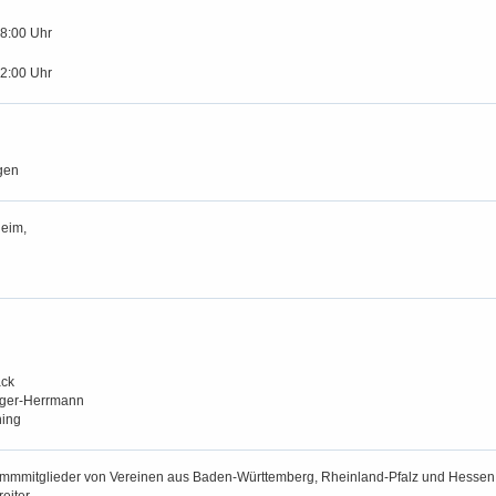
18:00 Uhr
12:00 Uhr
gen
eim,
ck
inger-Herrmann
hing
tammmitglieder von Vereinen aus Baden-Württemberg, Rheinland-Pfalz und Hessen