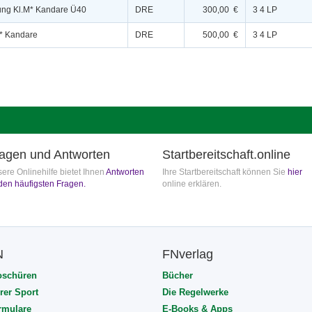
ung Kl.M* Kandare Ü40
DRE
300,00 €
3 4 LP
** Kandare
DRE
500,00 €
3 4 LP
agen und Antworten
Startbereitschaft.online
ere Onlinehilfe bietet Ihnen
Antworten
Ihre Startbereitschaft können Sie
hier
den häufigsten Fragen.
online erklären.
N
FNverlag
oschüren
Bücher
rer Sport
Die Regelwerke
rmulare
E-Books & Apps