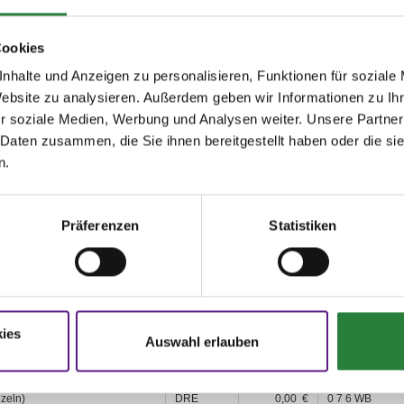
19; nachm.: 1,2,3,4,6,11
Cookies
issen auf www.fn-erfolgsdaten.de
nhalte und Anzeigen zu personalisieren, Funktionen für soziale
Website zu analysieren. Außerdem geben wir Informationen zu I
r soziale Medien, Werbung und Analysen weiter. Unsere Partner
 Daten zusammen, die Sie ihnen bereitgestellt haben oder die s
n.
Disziplin
Preisgeld
LKL/Art
Präferenzen
Statistiken
SOS
0,00 €
0 WB
b
SOS
0,00 €
0 WB
ies
b - Galopp
SOS
0,00 €
0 WB
Auswahl erlauben
ritt - Trab - Galopp
SOS
0,00 €
0 WB
zeln)
DRE
0,00 €
0 7 6 WB