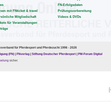
ws
FN-Erfolgsdaten
sen mit FNticket & travel
Prüfungsvorbereitung
rsönliche Mitgliedschaft
Videos & DVDs
kets für Veranstaltungen
rträge
esverband für Pferdesport und Pferdezucht 1996 - 2026
igung (FN)
|
FNverlag
|
Stiftung Deutscher Pferdesport
|
PM-Forum Digital
selung
sicher.