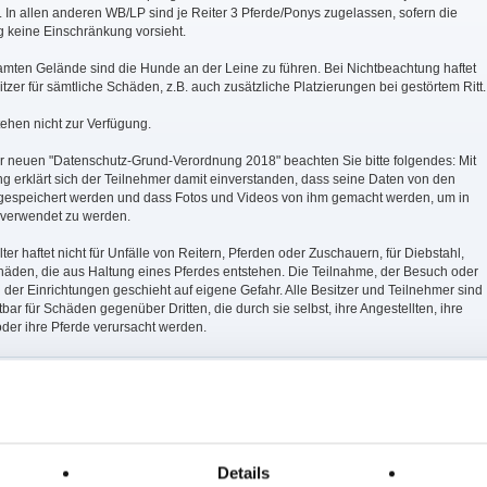
. In allen anderen WB/LP sind je Reiter 3 Pferde/Ponys zugelassen, sofern die
 keine Einschränkung vorsieht.
amten Gelände sind die Hunde an der Leine zu führen. Bei Nichtbeachtung haftet
zer für sämtliche Schäden, z.B. auch zusätzliche Platzierungen bei gestörtem Ritt.
tehen nicht zur Verfügung.
er neuen "Datenschutz-Grund-Verordnung 2018" beachten Sie bitte folgendes: Mit
g erklärt sich der Teilnehmer damit einverstanden, dass seine Daten von den
 gespeichert werden und dass Fotos und Videos von ihm gemacht werden, um in
 verwendet zu werden.
lter haftet nicht für Unfälle von Reitern, Pferden oder Zuschauern, für Diebstahl,
äden, die aus Haltung eines Pferdes entstehen. Die Teilnahme, der Besuch oder
der Einrichtungen geschieht auf eigene Gefahr. Alle Besitzer und Teilnehmer sind
tbar für Schäden gegenüber Dritten, die durch sie selbst, ihre Angestellten, ihre
der ihre Pferde verursacht werden.
: 1 x Sand 20x40 m, 1 x Sand 20x60 m, Vorbereitungsplätze: Sand 20x40 m
 nachm.: 9,10,12
Details
17; nachm.: 5,13,14,18