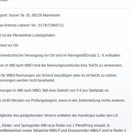
eiter.
gsort: Sulzer Str. 35, 68229 Mannheim
bei Antonia Leberer Tel.: 0176/72966721
zt ist die Pferdeklinik Ludwigshafen.
ied vor Ort.
nmedizinische Versorgung vor Ort sind im Nenngeld/Einsatz 2,- € enthalten.
gen in WB nach WBO sind die Nennungsvordrucke bzw. NeOn zu verwenden.
nd für WBO-Nennungen als Scheck beizufügen oder es ist NeOn zu nutzen.
nnungen werden nicht bearbeitet.
nungen in WB nach WBO, fällt eine Gebühr von 5 € pro Startplatz an.
 ist 60 Minuten vor Prüfungsbeginn, wenn in der Zeiteinteilung nichts anderes
tglieder des gastgebenden Vereins entfallen die Handicaps außer den LK.
, Reiter- und Springreiter-WB ist je Reiter nur 1 Pferd/Pony erlaubt. In
wettbewerben sowie Stilspring-WB/LP und Dressurreiter-WB/LP sind je Reiter 2