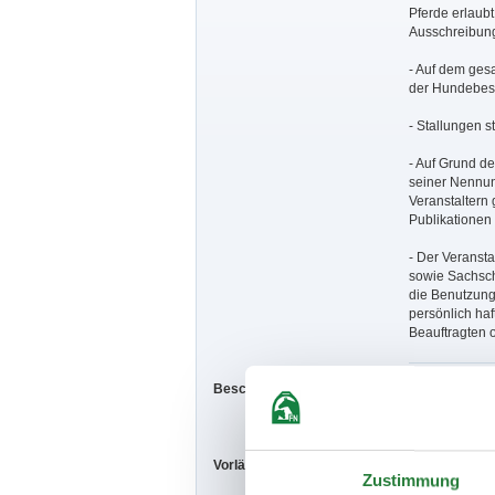
Pferde erlaubt
Ausschreibung
- Auf dem ges
der Hundebesit
- Stallungen s
- Auf Grund d
seiner Nennun
Veranstaltern
Publikationen
- Der Veransta
sowie Sachsch
die Benutzung 
persönlich haf
Beauftragten o
Beschaffenheit der Plätze:
Prüfungsplatz
Vorläufige Zeitenteilung:
Fr. vorm.: 7,8;
Zustimmung
Sa. vorm.: 15,