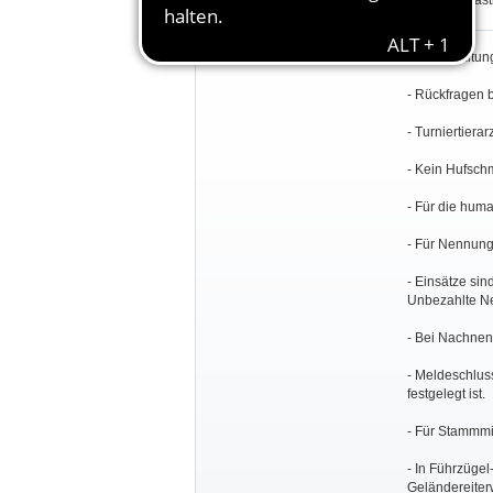
sowie 30 Gastr
Besondere Bestimmungen:
- Veranstaltun
- Rückfragen 
- Turniertierar
- Kein Hufschm
- Für die huma
- Für Nennun
- Einsätze si
Unbezahlte Ne
- Bei Nachnen
- Meldeschluss
festgelegt ist.
- Für Stammmi
- In Führzügel-
Geländereiter