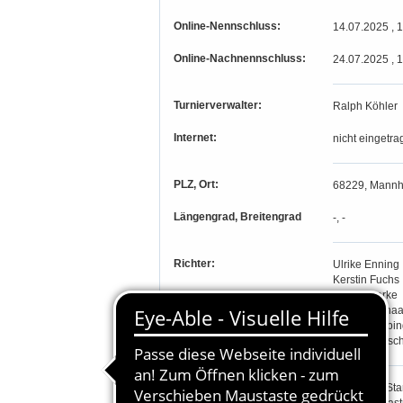
Online-Nennschluss:
14.07.2025 , 
Online-Nachnennschluss:
24.07.2025 , 
Turnierverwalter:
Ralph Köhler
Internet:
nicht eingetra
PLZ, Ort:
68229, Mannh
Längengrad, Breitengrad
-, -
Richter:
Ulrike Enning
Kerstin Fuchs
Petra Goerke
Jerome Schaa
Ulrike Strieb
Roland Wirsc
Teilnahmeberechtigung:
Prfg. 1-19: S