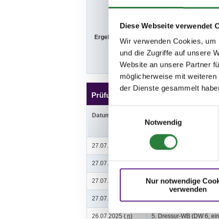
So. vorm.: 16,
Diese Webseite verwendet 
Ergebnisse:
Zu den Ergebn
Wir verwenden Cookies, um I
und die Zugriffe auf unsere 
Website an unsere Partner fü
möglicherweise mit weiteren
der Dienste gesammelt habe
Prüfungen
Einwilligungsauswahl
Datum
Prüfung
Notwendig
27.07.2025 (
n
)
1. Führzügel-WB
27.07.2025 (
n
)
2. Reiter-WB Schritt - Tra
Nur notwendige Cook
27.07.2025 (
n
)
3. Reiter-WB Schritt - Tra
verwenden
27.07.2025 (
n
)
4. Senioren Reiter-WB Sch
26.07.2025 (
n
)
5. Dressur-WB (DW 6, ein