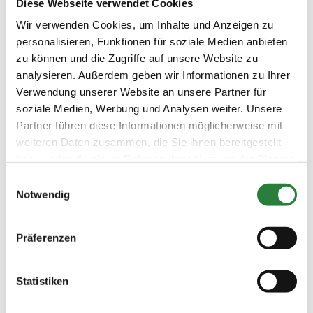
Diese Webseite verwendet Cookies
LKL/Art
Wir verwenden Cookies, um Inhalte und Anzeigen zu
2 3 4 LP
personalisieren, Funktionen für soziale Medien anbieten
02.08.2025
4. Stilspringprüfung Kl.L 110cm
SPR
zu können und die Zugriffe auf unsere Website zu
(
v
)
analysieren. Außerdem geben wir Informationen zu Ihrer
Preisgeld
Verwendung unserer Website an unsere Partner für
300,00 €
soziale Medien, Werbung und Analysen weiter. Unsere
LKL/Art
Partner führen diese Informationen möglicherweise mit
3 4 5 LP
weiteren Daten zusammen, die Sie ihnen bereitgestellt
haben oder die sie im Rahmen Ihrer Nutzung der Dienste
03.08.2025
5. Punktespringprüfung Kl.L mit
SPR
(
n
)
Joker 110cm
gesammelt haben.
Einwilligungsauswahl
Notwendig
Preisgeld
300,00 €
LKL/Art
Präferenzen
3 4 5 LP
01.08.2025
6. Springprüfung Kl.L 110cm
SPR
(
n
)
Statistiken
Preisgeld