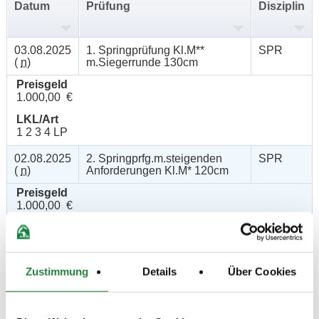
Datum
Prüfung
Disziplin
03.08.2025
1. Springprüfung Kl.M**
SPR
(
n
)
m.Siegerrunde 130cm
Preisgeld
1.000,00 €
LKL/Art
1 2 3 4 LP
02.08.2025
2. Springprfg.m.steigenden
SPR
(
n
)
Anforderungen Kl.M* 120cm
Preisgeld
1.000,00 €
LKL/Art
2 3 4 LP
01.08.2025
3. Springprüfung Kl.M* 120cm
SPR
Zustimmung
Details
Über Cookies
(
n
)
Preisgeld
500,00 €