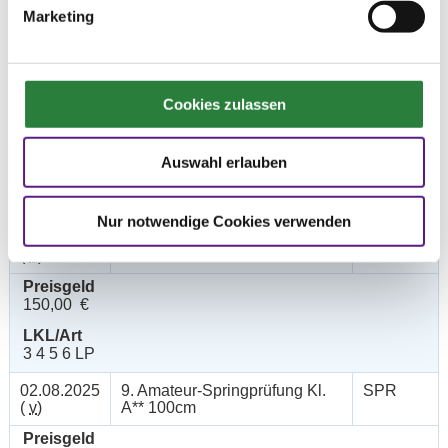
300,00 €
Marketing
LKL/Art
2 3 4 LP
03.08.2025
7. Springprfg.m.steigenden
SPR
(
v
)
Anforderungen Kl.A** 100cm
Cookies zulassen
Preisgeld
150,00 €
Auswahl erlauben
LKL/Art
4 5 6 LP
Nur notwendige Cookies verwenden
01.08.2025
8. Mannsch.-Springprfg.Kl.A*
SPR
(
n
)
90cm
Preisgeld
150,00 €
LKL/Art
3 4 5 6 LP
02.08.2025
9. Amateur-Springprüfung Kl.
SPR
(
v
)
A** 100cm
Preisgeld