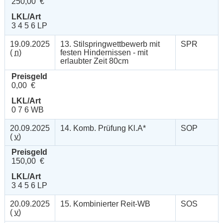
250,00 €
LKL/Art
3 4 5 6 LP
19.09.2025
13. Stilspringwettbewerb mit
SPR
(
n
)
festen Hindernissen - mit
erlaubter Zeit 80cm
Preisgeld
0,00 €
LKL/Art
0 7 6 WB
20.09.2025
14. Komb. Prüfung Kl.A*
SOP
(
v
)
Preisgeld
150,00 €
LKL/Art
3 4 5 6 LP
20.09.2025
15. Kombinierter Reit-WB
SOS
(
v
)