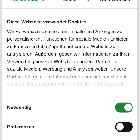
Prüfungsplatz: Terra-Tex 22x62 m, Vorbereitungsplatz:
Halle 20x60 m
Diese Webseite verwendet Cookies
Vorläufige Zeitenteilung:
Wir verwenden Cookies, um Inhalte und Anzeigen zu
Fr. nachm.: 12,13
personalisieren, Funktionen für soziale Medien anbieten
Sa. vorm.: 1,3,4,14,15,16; nachm.: 5,10
zu können und die Zugriffe auf unsere Website zu
So. vorm.: 2,6,7; nachm.: 8,9,11
analysieren. Außerdem geben wir Informationen zu Ihrer
Verwendung unserer Website an unsere Partner für
soziale Medien, Werbung und Analysen weiter. Unsere
Ergebnisse:
Partner führen diese Informationen möglicherweise mit
Zu den Ergebnissen auf www.fn-erfolgsdaten.de
weiteren Daten zusammen, die Sie ihnen bereitgestellt
haben oder die sie im Rahmen Ihrer Nutzung der Dienste
gesammelt haben.
Einwilligungsauswahl
Notwendig
Prüfungen
Präferenzen
Datum
Prüfung
Disziplin