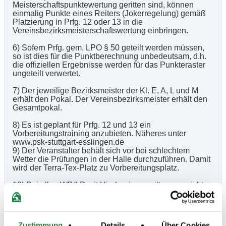
Meisterschaftspunktewertung geritten sind, können
einmalig Punkte eines Reiters (Jokerregelung) gemäß
Platzierung in Prfg. 12 oder 13 in die
Vereinsbezirksmeisterschaftswertung einbringen.
6) Sofern Prfg. gem. LPO § 50 geteilt werden müssen,
so ist dies für die Punktberechnung unbedeutsam, d.h.
die offiziellen Ergebnisse werden für das Punkteraster
ungeteilt verwertet.
7) Der jeweilige Bezirksmeister der Kl. E, A, L und M
erhält den Pokal. Der Vereinsbezirksmeister erhält den
Gesamtpokal.
8) Es ist geplant für Prfg. 12 und 13 ein
Vorbereitungstraining anzubieten. Näheres unter
www.psk-stuttgart-esslingen.de
9) Der Veranstalter behält sich vor bei schlechtem
Wetter die Prüfungen in der Halle durchzuführen. Damit
wird der Terra-Tex-Platz zu Vorbereitungsplatz.
10) Bei allen WB/LP mit Hindernissen gilt, wenn nicht
anderes festgelegt, das Tempo 300 m/min
Beschaffenheit der Plätze:
Zustimmung
Details
Über Cookies