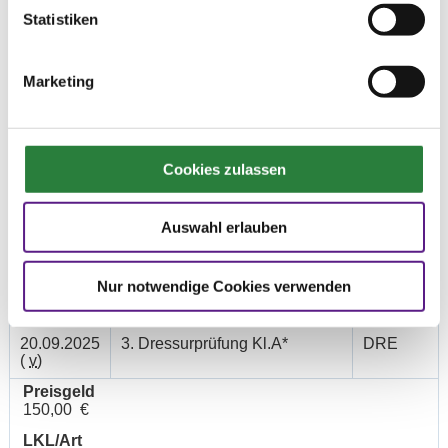
Statistiken
20.09.2025
1. Dressur-WB (DW 2, 2 bis 4
DRE
(
v
)
Reiter)
Marketing
Preisgeld
0,00 €
LKL/Art
0 7 6 WB
Cookies zulassen
21.09.2025
2. Stilspring-WB - mit erlaubter
SPR
(
v
)
Zeit 80cm
Auswahl erlauben
Preisgeld
0,00 €
Nur notwendige Cookies verwenden
LKL/Art
0 7 6 WB
20.09.2025
3. Dressurprüfung Kl.A*
DRE
(
v
)
Preisgeld
150,00 €
LKL/Art