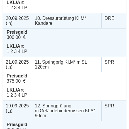
LKL/Art
1 2 3 4 LP
20.09.2025
10. Dressurprüfung Kl.M*
DRE
(
n
)
Kandare
Preisgeld
300,00 €
LKL/Art
1 2 3 4 LP
21.09.2025
11. Springprfg.Kl.M* m.St.
SPR
(
n
)
120cm
Preisgeld
375,00 €
LKL/Art
1 2 3 4 LP
19.09.2025
12. Springprüfung
SPR
(
n
)
m.Geländehindernissen Kl.A*
90cm
Preisgeld