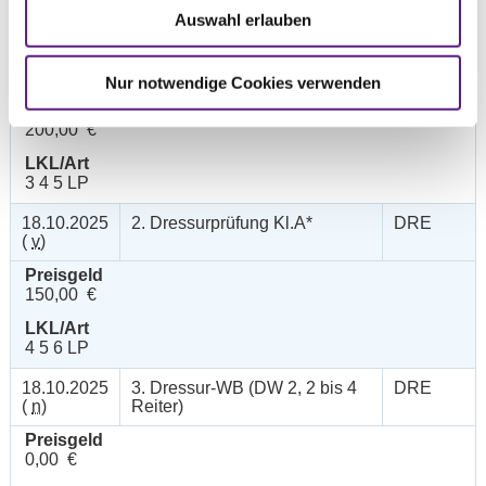
Auswahl erlauben
18.10.2025
1. Dressurprfg. Kl.L* - Tr.
DRE
(
v
)
Nur notwendige Cookies verwenden
Preisgeld
200,00 €
LKL/Art
3 4 5 LP
18.10.2025
2. Dressurprüfung Kl.A*
DRE
(
v
)
Preisgeld
150,00 €
LKL/Art
4 5 6 LP
18.10.2025
3. Dressur-WB (DW 2, 2 bis 4
DRE
(
n
)
Reiter)
Preisgeld
0,00 €