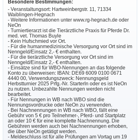
Besondere Bestimmungen:
- Veranstaltungsort: Hartweinbergstr. 11, 71334
Waiblingen-Hegnach
- Weitere Informationen unter www.rg-hegnach.de oder
NeOn
- Turniertierarzt ist die Tierärztliche Praxis für Pferde Dr.
med. vet. Thomas Buyle
- Kein Hufschmied vor Ort.
- Für die humanmedizinische Versorgung vor Ort sind im
Nenngeld/Einsatz 2,- € enthalten.
- Für die tierärztliche Versorgung vor Ort sind im
Nenngeld/Einsatz 2,- € enthalten.
- Einsätze sind für WBO-Nennungen an das folgende
Konto zu überweisen: IBAN: DE69 6009 0100 0671
4440 00, Verwendungszweck: Nennungsgeld
Herbstturnier 2025 Prfg.-Nr. StarterIn oder es ist NeOn
zu nutzen. Unbezahlte Nennungen werden nicht
bearbeitet.
- Für Nennungen in WB nach WBO sind die
Nennungsvordrucke oder NeOn zu verwenden.
- Bei Nachnennungen in WB nach WBO, fällt eine
Gebühr von 5 € pro Teilnehmer-, Pferd- und Startplatz
an oder 10 € für eine komplette Nachnennung. Die
Gebühren werden auch bei Nachnennungen erhoben,
die über NeOn getätigt werden.
- Meldeschluss ist für alle Prüfungen am Vortag um 19