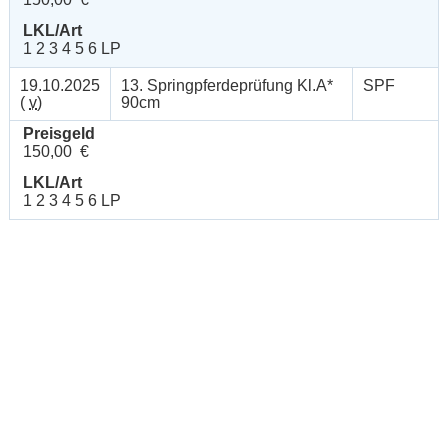
LKL/Art
1 2 3 4 5 6 LP
19.10.2025
13. Springpferdeprüfung Kl.A*
SPF
(
v
)
90cm
Preisgeld
150,00 €
LKL/Art
1 2 3 4 5 6 LP
Hotline: 0 900 / 18 12 345
(Festnetzpreis: 0,69 Euro / Min.)*
Mo. bis Fr. von 9:00 bis 20:00 Uhr
Sa. von 9:00 bis 15:00 Uhr