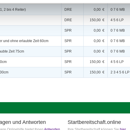
, 2 bis 4 Reiter)
DRE
0,00 €
0 7 6 WB
DRE
150,00 €
4 5 6 LP
SPR
0,00 €
0 7 6 WB
er und ohne erlaubte Zeit 60cm
SPR
0,00 €
0 7 6 WB
laubte Zeit 75cm
SPR
0,00 €
0 7 6 WB
 90cm
SPR
150,00 €
4 5 6 LP
 100cm
SPR
150,00 €
2 3 4 5 6 LP
agen und Antworten
Startbereitschaft.online
ere Onlinehilfe bietet Ihnen
Antworten
Ihre Startbereitschaft können Sie
hier