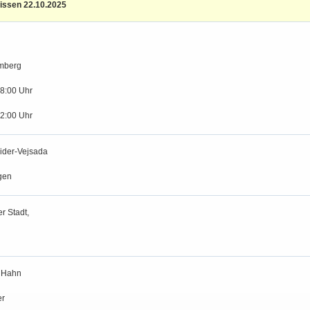
issen 22.10.2025
mberg
18:00 Uhr
12:00 Uhr
ider-Vejsada
gen
r Stadt,
 Hahn
er