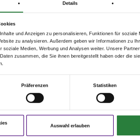
Details
Cookies
,3,4,5; nachm.: 6,7,8,9,10
nhalte und Anzeigen zu personalisieren, Funktionen für soziale
Website zu analysieren. Außerdem geben wir Informationen zu I
issen auf www.fn-erfolgsdaten.de
r soziale Medien, Werbung und Analysen weiter. Unsere Partner
 Daten zusammen, die Sie ihnen bereitgestellt haben oder die s
n.
Präferenzen
Statistiken
Disziplin
Preisgeld
LKL/Art
SOS
0,00 €
0 WB
ies
Auswahl erlauben
SOS
0,00 €
0 7 WB
 - Galopp
SOS
0,00 €
0 7 6 WB