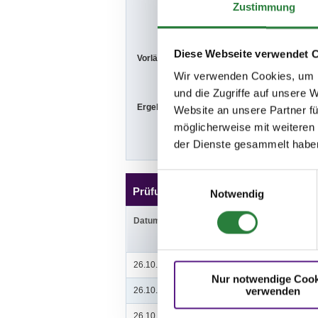
Zustimmung
(30x50 m)
Diese Webseite verwendet 
Vorläufige Zeitenteilung:
So. vorm.: 1,2
Wir verwenden Cookies, um I
und die Zugriffe auf unsere 
Ergebnisse:
Zu den Ergebn
Website an unsere Partner fü
möglicherweise mit weiteren
der Dienste gesammelt habe
Einwilligungsauswahl
Prüfungen
Notwendig
Datum
Prüfung
26.10.2025 (
v
)
1. Führzügel-WB
Nur notwendige Cook
verwenden
26.10.2025 (
v
)
2. Reiter-WB Schritt - Trab
26.10.2025 (
v
)
3. Reiter-WB Schritt - Trab