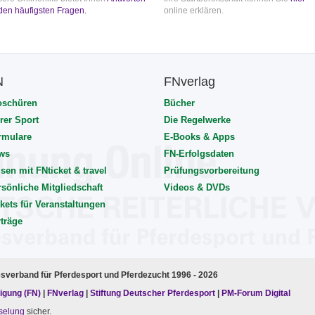
den häufigsten Fragen.
online erklären.
N
FNverlag
oschüren
Bücher
rer Sport
Die Regelwerke
rmulare
E-Books & Apps
ws
FN-Erfolgsdaten
sen mit FNticket & travel
Prüfungsvorbereitung
rsönliche Mitgliedschaft
Videos & DVDs
kets für Veranstaltungen
rträge
esverband für Pferdesport und Pferdezucht 1996 - 2026
igung (FN)
|
FNverlag
|
Stiftung Deutscher Pferdesport
|
PM-Forum Digital
selung
sicher.