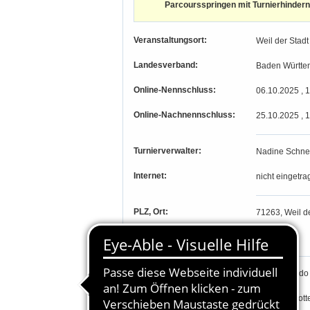
Parcoursspringen mit Turnierhindern
Veranstaltungsort:
Weil der Stadt
Landesverband:
Baden Württe
Online-Nennschluss:
06.10.2025 , 
Online-Nachnennschluss:
25.10.2025 , 
Turnierverwalter:
Nadine Schne
Internet:
nicht eingetra
PLZ, Ort:
71263, Weil de
Längengrad, Breitengrad
-, -
Parcourschef:
Markus Guido
Richter:
Ewald Schlott