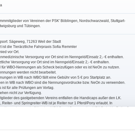
ra
tammmitglieder von Vereinen der PSK' Böblingen, Nordschwarzwald, Stuttgart-
dwigsburg und Tübingen.
gsort: Sägeweg, 71263 Weil der Stadt
zt ist die Tierärztliche Fahrpraxis Sofia Remmler
ied vor Ort.
nmedizinische Versorgung vor Ort sind im Nenngeld/Einsatz 2,- € enthalten.
ärztliche Versorgung vor Ort sind im Nenngeld/Einsatz 2,- € enthalten.
nd für WBO-Nennungen als Scheck beizufügen oder es ist NeOn zu nutzen.
nnungen werden nicht bearbeitet.
nungen in WB nach WBO fällt eine Gebühr von 5 € pro Startplatz an.
gen in WB nach WBO sind die Nennungsvordrucke bzw. NeOn zu verwenden.
 ist für alle Prüfungen am Vortag.
tehen nicht zur Verfügung.
tglieder des gastgebenden Vereins entfallen die Handicaps außer den LK.
, Reiter- und Springreiter-WB ist je Reiter nur 1 Pferd/Pony erlaubt. In
wettbewerben sowie Stilspring-WB/LP und Dressurreiter-WB/LP sind je Reiter 2
. In allen anderen WB/LP sind je Reiter 3 Pferde/Ponys zugelassen, sofern die
 keine Einschränkung vorsieht.
en in der Halle Terra-Tex (20x60 m) statt. Vorbereitungsplatz: Sand Terra-Tex