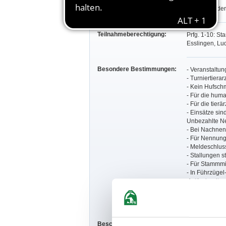
Ulla Weber
Claudia Wide
Teilnahmeberechtigung:
Prfg. 1-10: S
Esslingen, Lu
Besondere Bestimmungen:
- Veranstaltun
- Turniertierar
- Kein Hufschm
- Für die huma
- Für die tier
- Einsätze si
Unbezahlte Ne
- Bei Nachnen
- Für Nennun
- Meldeschluss
- Stallungen s
- Für Stammmi
- In Führzügel-
Geländereiter
Pferde erlaubt
Ausschreibung
Beschaffenheit der Plätze:
Prüfungen find