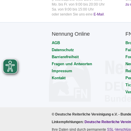
Mo. bis Fr. von 9:00 bis 20:00 Uhr
zu 
Sa. von 9:00 bis 15:00 Uhr
oder senden Sie uns eine
E-Mail
.
Nennung Online
F
AGB
Br
Datenschutz
Fai
Barrierefreiheit
Fo
Fragen und Antworten
Ne
Impressum
Rei
Kontakt
Pe
Tic
Ve
© Deutsche Reiterliche Vereinigung e.V. - Bund
Linkempfehlungen:
Deutsche Reiterliche Verein
Ihre Daten sind durch permanente
SSL-Verschlüs