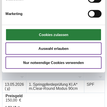
Mi. vorm.: 1,2,3,4,5
Marketing
Ergebnisse:
Zu den Ergebnissen auf www.fn-erfolgsdaten.de
Cookies zulassen
Auswahl erlauben
Prüfungen
Nur notwendige Cookies verwenden
Datum
Prüfung
Disziplin
13.05.2026
1. Springpferdeprüfung Kl.A*
SPF
(
v
)
m.Clear-Round Modus 90cm
Preisgeld
150,00 €