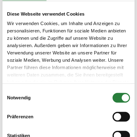
- Auf dem gesamten Turniergelände sind die Hunde an
der Leine zu führen.
Diese Webseite verwendet Cookies
- Spargelessen satt- (Freitag-Abend) pro Person 22,50
Wir verwenden Cookies, um Inhalte und Anzeigen zu
€, bitte bei Leistungen (neben Boxen und Strom) die
Personenzahl angeben. Teilnehmerbändchen an der
personalisieren, Funktionen für soziale Medien anbieten
Meldestelle.
zu können und die Zugriffe auf unsere Website zu
- Die Teilnehmerbänder für den Samstagabend müssen
analysieren. Außerdem geben wir Informationen zu Ihrer
am selben Tag bis 12 Uhr an der Meldestelle abgeholt
Verwendung unserer Website an unsere Partner für
werden. Die Bänder gelten ab 17 Uhr, ansonsten ist
soziale Medien, Werbung und Analysen weiter. Unsere
Eintritt zu zahlen.
Partner führen diese Informationen möglicherweise mit
weiteren Daten zusammen, die Sie ihnen bereitgestellt
Beschaffenheit der Plätze:
haben oder die sie im Rahmen Ihrer Nutzung der Dienste
Springplatz Rasen 55x90 m gelocht und gesandet,
neuer Vorbereitungsplatz Springen Sand (Grüner Sand)
gesammelt haben.
Einwilligungsauswahl
55x72 m.
Notwendig
Bei schlechter Witterung werden die Prüfungen
teilweise oder insgesamt auf dem Sandplatz
durchgeführt.
Präferenzen
Statistiken
Vorläufige Zeitenteilung: