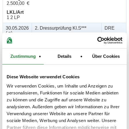
2.500,00 €
LKL/Art
1 2 LP
30.05.2026
2. Dressurprüfung Kl.S***
DRE
(
n
)
Preisgeld
2.500,00 €
LKL/Art
Zustimmung
Details
Über Cookies
1 2 LP
29.05.2026
3. Dressurprüfung Kl. S***
DRE
Diese Webseite verwendet Cookies
(
n
)
Preisgeld
Wir verwenden Cookies, um Inhalte und Anzeigen zu
1.500,00 €
personalisieren, Funktionen für soziale Medien anbieten
zu können und die Zugriffe auf unsere Website zu
LKL/Art
1 2 LP
analysieren. Außerdem geben wir Informationen zu Ihrer
Verwendung unserer Website an unsere Partner für
28.05.2026
4. Dressurprüfung Kl. S***
DRE
soziale Medien, Werbung und Analysen weiter. Unsere
(
n
)
Partner führen diese Informationen möglicherweise mit