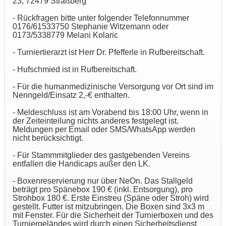
23, 72479 Straßberg
- Rückfragen bitte unter folgender Telefonnummer
0176/61533750 Stephanie Witzemann oder
0173/5338779 Melani Kolaric
- Turniertierarzt ist Herr Dr. Pfefferle in Rufbereitschaft.
- Hufschmied ist in Rufbereitschaft.
- Für die humanmedizinische Versorgung vor Ort sind im
Nenngeld/Einsatz 2,-€ enthalten.
- Meldeschluss ist am Vorabend bis 18:00 Uhr, wenn in
der Zeiteinteilung nichts anderes festgelegt ist.
Meldungen per Email oder SMS/WhatsApp werden
nicht berücksichtigt.
- Für Stammmitglieder des gastgebenden Vereins
entfallen die Handicaps außer den LK.
- Boxenreservierung nur über NeOn. Das Stallgeld
beträgt pro Spänebox 190 € (inkl. Entsorgung), pro
Strohbox 180 €. Erste Einstreu (Späne oder Stroh) wird
gestellt. Futter ist mitzubringen. Die Boxen sind 3x3 m
mit Fenster. Für die Sicherheit der Turnierboxen und des
Turniergeländes wird durch einen Sicherheitsdienst