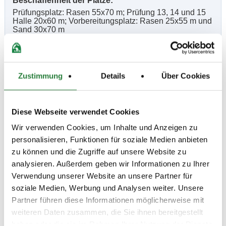
Beschaffenheit der Plätze:
Prüfungsplatz: Rasen 55x70 m; Prüfung 13, 14 und 15
Halle 20x60 m; Vorbereitungsplatz: Rasen 25x55 m und
Sand 30x70 m
Vorläufige Zeitenteilung:
Zustimmung
Details
Über Cookies
Sa. vorm.: 10,11,13,14,15; nachm.: 3,4,7,8
So. vorm.: 5,6,9; nachm.: 1,2,12
Diese Webseite verwendet Cookies
Ergebnisse:
Wir verwenden Cookies, um Inhalte und Anzeigen zu
Zu den Ergebnissen auf www.fn-erfolgsdaten.de
personalisieren, Funktionen für soziale Medien anbieten
zu können und die Zugriffe auf unsere Website zu
analysieren. Außerdem geben wir Informationen zu Ihrer
Verwendung unserer Website an unsere Partner für
soziale Medien, Werbung und Analysen weiter. Unsere
Prüfungen
Partner führen diese Informationen möglicherweise mit
weiteren Daten zusammen, die Sie ihnen bereitgestellt
Datum
Prüfung
Disziplin
haben oder die sie im Rahmen Ihrer Nutzung der Dienste