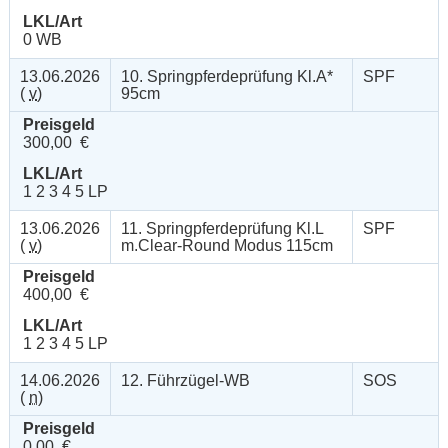
LKL/Art
0 WB
13.06.2026
10. Springpferdeprüfung Kl.A*
SPF
(
v
)
95cm
Preisgeld
300,00 €
LKL/Art
1 2 3 4 5 LP
13.06.2026
11. Springpferdeprüfung Kl.L
SPF
(
v
)
m.Clear-Round Modus 115cm
Preisgeld
400,00 €
LKL/Art
1 2 3 4 5 LP
14.06.2026
12. Führzügel-WB
SOS
(
n
)
Preisgeld
0,00 €