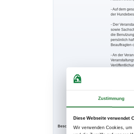
- Auf dem ges
der Hundebesit
- Der Veransta
sowie Sachsch
die Benutzung 
persönlich haf
Beauftragten o
- An der Vera
Veranstaltung
Veröffentlichu
Personen bedar
Darstellung o
Benachrichtig
- Geldpreise 
Zustimmung
- In allen Prü
- Für die Prüf
Diese Webseite verwendet 
Beschaffenheit der Plätze:
Springplatz 4
Wir verwenden Cookies, um I