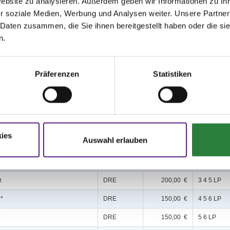
Website zu analysieren. Außerdem geben wir Informationen zu I
r soziale Medien, Werbung und Analysen weiter. Unsere Partner
,3; nachm.: 4,11,12
 Daten zusammen, die Sie ihnen bereitgestellt haben oder die s
13,14; nachm.: 5,6,7,8,9
n.
issen auf www.fn-erfolgsdaten.de
Präferenzen
Statistiken
ies
Auswahl erlauben
Disziplin
Preisgeld
LKL/Art
r.
DRE
200,00 €
3 4 5 LP
**
DRE
150,00 €
4 5 6 LP
*
DRE
150,00 €
5 6 LP