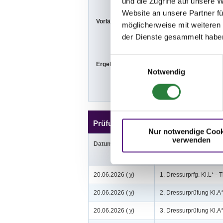
und die Zugriffe auf unsere 
Website an unsere Partner fü
Vorläufige Zeitenteilung:
Sa. vorm.: 1,2
möglicherweise mit weiteren
So. vorm.: 10,
der Dienste gesammelt habe
Einwilligungsauswahl
Ergebnisse:
Zu den Ergebn
Notwendig
Prüfungen
Nur notwendige Cook
verwenden
Datum
Prüfung
20.06.2026 (
v
)
1. Dressurprfg. Kl.L* - T
20.06.2026 (
v
)
2. Dressurprüfung Kl.A
20.06.2026 (
v
)
3. Dressurprüfung Kl.A