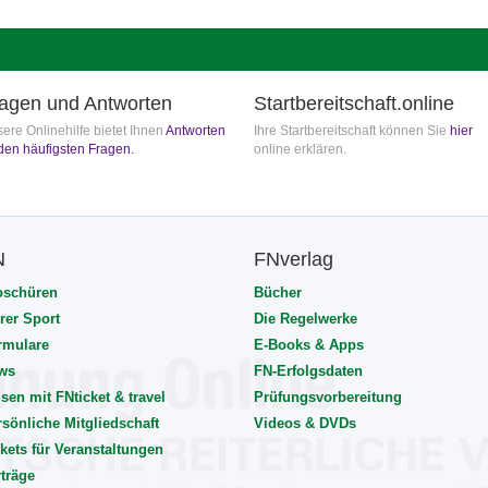
agen und Antworten
Startbereitschaft.online
ere Onlinehilfe bietet Ihnen
Antworten
Ihre Startbereitschaft können Sie
hier
den häufigsten Fragen.
online erklären.
N
FNverlag
oschüren
Bücher
rer Sport
Die Regelwerke
rmulare
E-Books & Apps
ws
FN-Erfolgsdaten
sen mit FNticket & travel
Prüfungsvorbereitung
rsönliche Mitgliedschaft
Videos & DVDs
kets für Veranstaltungen
rträge