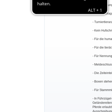
Besondere Bestimmungen:
- Veranstaltu
- Für Rückfra
- Turniertiera
- Kein Hufschm
- Für die huma
- Für die tier
- Für Nennun
- Meldeschluss
- Die Zeiteint
- Boxen stehen
- Für Stammmi
- In Führzügel-
Geländereiter
Pferde erlaubt
Ausschreibung