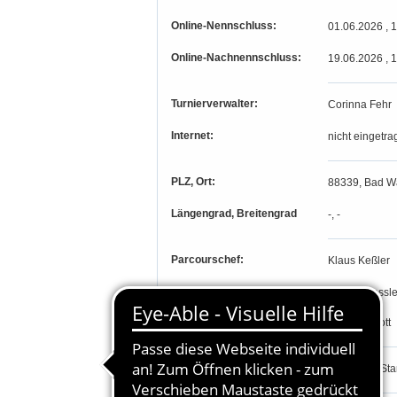
Online-Nennschluss:
01.06.2026 , 
Online-Nachnennschluss:
19.06.2026 , 
Turnierverwalter:
Corinna Fehr
Internet:
nicht eingetra
PLZ, Ort:
88339, Bad W
Längengrad, Breitengrad
-, -
Parcourschef:
Klaus Keßler
Richter:
Philipp Gessle
Inka Held
Ralf Reinbott
Teilnahmeberechtigung:
Prfg. 1-14: S