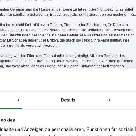
amten Gelände sind die Hunde an der Leine zu führen. Bei Nichtbeachtung haftet
zer für sämtliche Schäden, z. B. auch zusätzliche Platzierungen bei gestörtem Ritt
lter haftet nicht für Unfälle von Reitern, Pferden oder Zuschauern, für Diebstahl
äden, die aus Haltung eines Pferdes entstehen. Die Teilnahme, der Besuch oder
der Einrichtungen geschieht auf eigene Gefahr. Alle Besitzer und Teilnehmer sind
tbar für Schäden gegenüber Dritten, die durch sie selbst, ihre Angestellten, ihre
der ihre Pferde verursacht werden.
nstaltung werden Film- und Fotoaufnahmen angefertigt. Mit dem Betreten des
sgeländes erfolgt die Einwilligung der anwesenden Personen zur unentgeltlichen
ng, und zwar ohne, dass es euer ausdrücklichen Erklärung der betreffenden
f. Sollte die betroffenen Personen mit einer Veröffentlichung einer fotografischen
der Filmaufnahme ihrer Person nicht einverstanden sein bitten wir um umgehende
ung an der Meldestelle.
werden 1 Std. nach Prüfungsende ausbezahlt.
Details
fungen ist ein Start außer Konkurrenz nicht möglich.
ung 1 steht kein Leser zur Verfügung. Leser kann selbst organisiert werden.
Cookies
5x45 m Sand, Dressurplatz 20x40 m Sand, Vorbereitungsplatz 40x60 m Rasen
nhalte und Anzeigen zu personalisieren, Funktionen für soziale