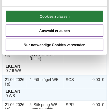
21.06.2026
1. Dressurprfg.
DRE
200,00 €
(
v
)
Kl.L* - Tr.
LKL/Art
Cookies zulassen
3 4 5 LP
21.06.2026
2. Dressurprüfung
DRE
150,00 €
(
v
)
Kl.A*
Auswahl erlauben
LKL/Art
4 5 6 LP
Nur notwendige Cookies verwenden
21.06.2026
3. Dressur-WB
DRE
0,00 €
(
v
)
(DW 1, 2 bis 4
Reiter)
LKL/Art
0 7 6 WB
21.06.2026
4. Führzügel-WB
SOS
0,00 €
(
v
)
LKL/Art
0 WB
21.06.2026
5. Stilspring-WB -
SPR
0,00 €
(
n
)
ohne erlaubte