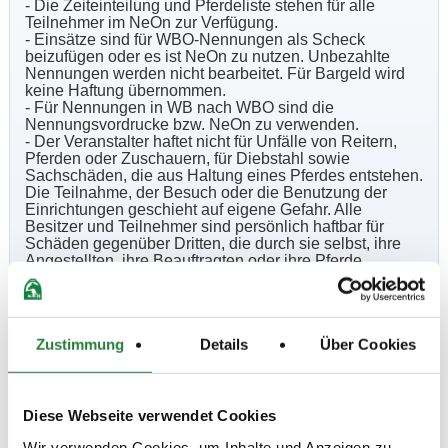
- Die Zeiteinteilung und Pferdeliste stehen für alle
Teilnehmer im NeOn zur Verfügung.
- Einsätze sind für WBO-Nennungen als Scheck
beizufügen oder es ist NeOn zu nutzen. Unbezahlte
Nennungen werden nicht bearbeitet. Für Bargeld wird
keine Haftung übernommen.
- Für Nennungen in WB nach WBO sind die
Nennungsvordrucke bzw. NeOn zu verwenden.
- Der Veranstalter haftet nicht für Unfälle von Reitern,
Pferden oder Zuschauern, für Diebstahl sowie
Sachschäden, die aus Haltung eines Pferdes entstehen.
Die Teilnahme, der Besuch oder die Benutzung der
Einrichtungen geschieht auf eigene Gefahr. Alle
Besitzer und Teilnehmer sind persönlich haftbar für
Schäden gegenüber Dritten, die durch sie selbst, ihre
Angestellten, ihre Beauftragten oder ihre Pferde
verursacht werden.
-Anreise: Den Anweisungen der eingesetzten Ordner ist
uneingeschränkt zu folgen. Bei Zuwiderhandlungen
erfolgt der sofortige Turnierausschluss!
Zustimmung
Details
Über Cookies
- Der Teilnehmer gibt mit der Abgabe der Nennung sein
Einverständnis, dass personenbezogene Fotos und
Videos veröffentlich werden dürfen.
Diese Webseite verwendet Cookies
Beschaffenheit der Plätze:
Wir verwenden Cookies, um Inhalte und Anzeigen zu