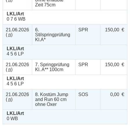
Zeit 75cm
LKL/Art
0 7 6 WB
21.06.2026
6.
SPR
150,00 €
(
n
)
Stilspringprüfung
Kl.A*
LKL/Art
4 5 6 LP
21.06.2026
7. Springprüfung
SPR
150,00 €
(
n
)
Kl. A** 100cm
LKL/Art
4 5 6 LP
21.06.2026
8. Kostüm Jump
SOS
0,00 €
(
n
)
and Run 60 cm
ohne Oxer
LKL/Art
0 WB