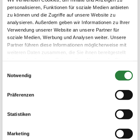
Springplatz: 65x50 m Sand, Vorbereitungsplatz: 60x30
personalisieren, Funktionen für soziale Medien anbieten
m Sand und Dressurviereck 20x40 m Textil-Sand
zu können und die Zugriffe auf unsere Website zu
analysieren. Außerdem geben wir Informationen zu Ihrer
Vorläufige Zeitenteilung:
Verwendung unserer Website an unsere Partner für
So. vorm.: 1,2,3,4; nachm.: 5,6,7,8
soziale Medien, Werbung und Analysen weiter. Unsere
Partner führen diese Informationen möglicherweise mit
weiteren Daten zusammen, die Sie ihnen bereitgestellt
Ergebnisse:
haben oder die sie im Rahmen Ihrer Nutzung der Dienste
Zu den Ergebnissen auf www.fn-erfolgsdaten.de
gesammelt haben.
Einwilligungsauswahl
Notwendig
Präferenzen
Prüfungen
Statistiken
Datum
Prüfung
Disziplin
Preisgeld
Marketing