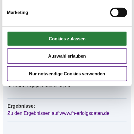
Die entsprechenden Hygieneregeln sind
einzuhalten. Auf dem Turniergelände sind die
Marketing
Möglichkeiten zur Handreinigung und -desinfektion
zu nutzen.
Hygienebeauftragter: Enrico Schöbel
Cookies zulassen
Beschaffenheit der Plätze:
Springplatz: Sand
Auswahl erlauben
Vorbereitungsplatz: offener Sandplatz
Nur notwendige Cookies verwenden
Vorläufige Zeitenteilung:
Mi. vorm.: 1,2,6; nachm.: 3,4,5
Ergebnisse:
Zu den Ergebnissen auf www.fn-erfolgsdaten.de