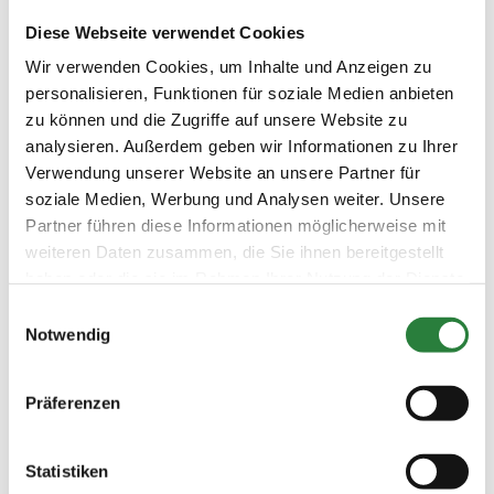
Abgabe dieses Formulars erfolgt die Ausgabe der
Diese Webseite verwendet Cookies
Tagesbänder, die nur einen Tag gültig sind. Die
gültige Tages-Einlassberechtigung (Tagesband) ist
Wir verwenden Cookies, um Inhalte und Anzeigen zu
ständig zu tragen und bei Verlangen vorzuzeigen.
personalisieren, Funktionen für soziale Medien anbieten
Ein Mund-Nase-Schutz ist durch jede Person
zu können und die Zugriffe auf unsere Website zu
mitzubringen und in den durch den Veranstalter
analysieren. Außerdem geben wir Informationen zu Ihrer
entsprechend gekennzeichneten Bereichen (z.B.
Verwendung unserer Website an unsere Partner für
Meldestelle) zu tragen.
Pro 2 Pferde ist nur 1 Pfleger/Begleiter, bei U18-
soziale Medien, Werbung und Analysen weiter. Unsere
Reitern sind 2 Personen zugelassen. Weitere
Partner führen diese Informationen möglicherweise mit
Begleitpersonen sind nur nach ausdrücklicher
weiteren Daten zusammen, die Sie ihnen bereitgestellt
Genehmigung des Veranstalters zugelassen. Der
haben oder die sie im Rahmen Ihrer Nutzung der Dienste
Zugang zum Veranstaltungsgelände erfolgt für
gesammelt haben.
Begleitpersonen nur im Zusammenhang mit dem
Einwilligungsauswahl
entsprechenden dazugehörigen Reiter bzw.
Notwendig
Pferdetransporter.
Zuschauer/Besucher sind NICHT gestattet.
Die Anwesenheit von Reiter und Begleitperson sind
Präferenzen
am Prüfungstag auf das geringste Zeitfenster zu
begrenzen.
Anreise: Den Anweisungen der eingesetzten Ordner
Statistiken
ist uneingeschränkt zu folgen.