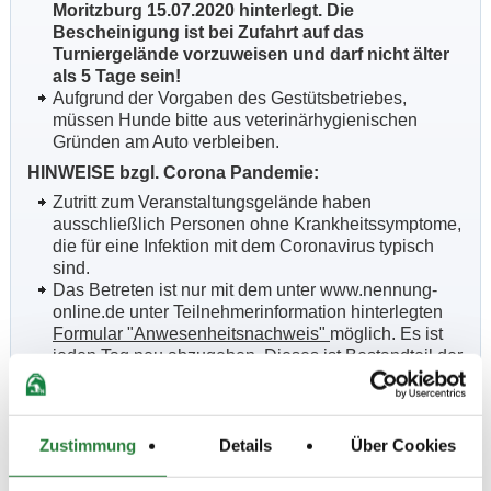
Moritzburg 15.07.2020 hinterlegt. Die
Bescheinigung ist bei Zufahrt auf das
Turniergelände vorzuweisen und darf nicht älter
als 5 Tage sein!
Aufgrund der Vorgaben des Gestütsbetriebes,
müssen Hunde bitte aus veterinärhygienischen
Gründen am Auto verbleiben.
HINWEISE bzgl. Corona Pandemie:
Zutritt zum Veranstaltungsgelände haben
ausschließlich Personen ohne Krankheitssymptome,
die für eine Infektion mit dem Coronavirus typisch
sind.
Das Betreten ist nur mit dem unter www.nennung-
online.de unter Teilnehmerinformation hinterlegten
Formular "Anwesenheitsnachweis"
möglich. Es ist
jeden Tag neu abzugeben. Dieses ist Bestandteil der
Nennung/Ausschreibung und
MUSS zwingend von
jedem Reiter/Begleiter ausgefüllt und unterschrieben
- bei Betreten des Turniergeländes (Anreise) - an der
Eingangskontrolle abgegeben werden.
Ohne
Zustimmung
Details
Über Cookies
Vorlage dieses Formulars ist der Zutritt zum
Turniergelände und damit kein Start möglich. Nach