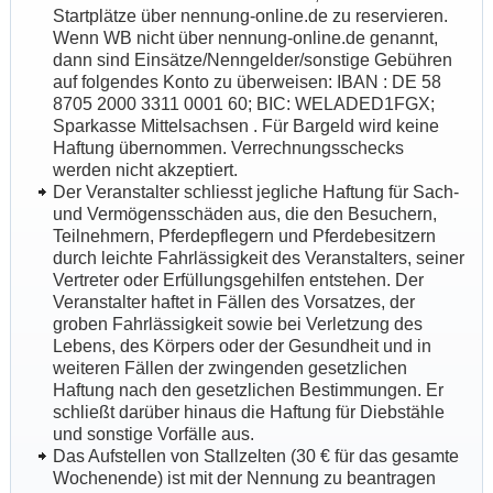
Startplätze über nennung-online.de zu reservieren.
Wenn WB nicht über nennung-online.de genannt,
dann sind Einsätze/Nenngelder/sonstige Gebühren
auf folgendes Konto zu überweisen:
IBAN
:
DE 58
8705 2000 3311 0001 60; BIC: WELADED1FGX;
Sparkasse Mittelsachsen
. Für Bargeld wird keine
Haftung übernommen. Verrechnungsschecks
werden nicht akzeptiert.
Der Veranstalter schliesst jegliche Haftung für Sach-
und Vermögensschäden aus, die den Besuchern,
Teilnehmern, Pferdepflegern und Pferdebesitzern
durch leichte Fahrlässigkeit des Veranstalters, seiner
Vertreter oder Erfüllungsgehilfen entstehen. Der
Veranstalter haftet in Fällen des Vorsatzes, der
groben Fahrlässigkeit sowie bei Verletzung des
Lebens, des Körpers oder der Gesundheit und in
weiteren Fällen der zwingenden gesetzlichen
Haftung nach den gesetzlichen Bestimmungen. Er
schließt darüber hinaus die Haftung für Diebstähle
und sonstige Vorfälle aus.
Das Aufstellen von Stallzelten (30 € für das gesamte
Wochenende) ist mit der Nennung zu beantragen