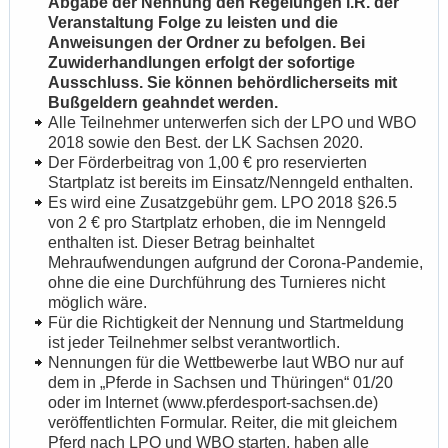
Abgabe der Nennung den Regelungen i.R. der
Veranstaltung Folge zu leisten und die
Anweisungen der Ordner zu befolgen. Bei
Zuwiderhandlungen erfolgt der sofortige
Ausschluss. Sie können behördlicherseits mit
Bußgeldern geahndet werden.
Alle Teilnehmer unterwerfen sich der LPO und WBO
2018 sowie den Best. der LK Sachsen 2020.
Der Förderbeitrag von 1,00 € pro reservierten
Startplatz ist bereits im Einsatz/Nenngeld enthalten.
Es wird eine Zusatzgebühr gem. LPO 2018 §26.5
von 2 € pro Startplatz erhoben, die im Nenngeld
enthalten ist. Dieser Betrag beinhaltet
Mehraufwendungen aufgrund der Corona-Pandemie,
ohne die eine Durchführung des Turnieres nicht
möglich wäre.
Für die Richtigkeit der Nennung und Startmeldung
ist jeder Teilnehmer selbst verantwortlich.
Nennungen für die Wettbewerbe laut WBO nur auf
dem in „Pferde in Sachsen und Thüringen“ 01/20
oder im Internet (www.pferdesport-sachsen.de)
veröffentlichten Formular. Reiter, die mit gleichem
Pferd nach LPO und WBO starten, haben alle