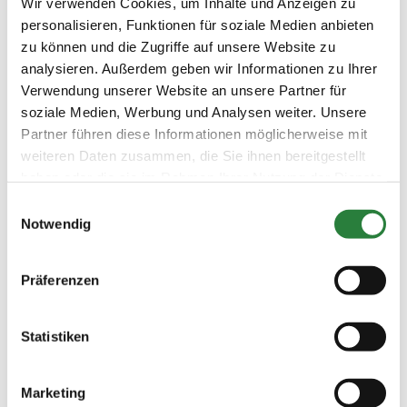
Wir verwenden Cookies, um Inhalte und Anzeigen zu
entsprechenden dazugehörigen Reiter bzw.
Pferdetransporter.
personalisieren, Funktionen für soziale Medien anbieten
Zuschauer/Besucher sind NICHT gestattet.
zu können und die Zugriffe auf unsere Website zu
Die Anwesenheit von Reiter und Begleitperson sind
analysieren. Außerdem geben wir Informationen zu Ihrer
am Prüfungstag auf das geringste Zeitfenster zu
Verwendung unserer Website an unsere Partner für
begrenzen.
soziale Medien, Werbung und Analysen weiter. Unsere
Anreise: Den Anweisungen der eingesetzten Ordner
ist uneingeschränkt zu folgen.
Partner führen diese Informationen möglicherweise mit
Die entsprechenden Hygieneregeln sind
weiteren Daten zusammen, die Sie ihnen bereitgestellt
einzuhalten. Auf dem Turniergelände sind die
haben oder die sie im Rahmen Ihrer Nutzung der Dienste
Möglichkeiten zur Handreinigung und -desinfektion
gesammelt haben.
zu nutzen.
Einwilligungsauswahl
Hygienebeauftragter:
Dr. Ulrike Roscher
Notwendig
Präferenzen
Beschaffenheit der Plätze:
Springplatz: 50 x 70 m Sand
Vorbereitungsplätze: 25 x 45 Sand
Statistiken
Vorläufige Zeitenteilung:
Marketing
Sa. vorm.: 7,8; nachm.: 2,4,6