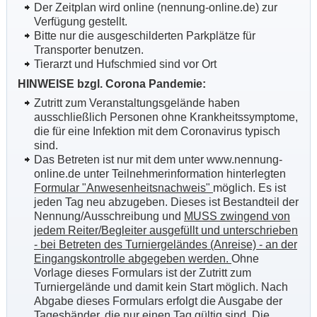
Der Zeitplan wird online (nennung-online.de) zur
Verfügung gestellt.
Bitte nur die ausgeschilderten Parkplätze für
Transporter benutzen.
Tierarzt und Hufschmied sind vor Ort
HINWEISE bzgl. Corona Pandemie:
Zutritt zum Veranstaltungsgelände haben
ausschließlich Personen ohne Krankheitssymptome,
die für eine Infektion mit dem Coronavirus typisch
sind.
Das Betreten ist nur mit dem unter www.nennung-
online.de unter Teilnehmerinformation hinterlegten
Formular "Anwesenheitsnachweis"
möglich. Es ist
jeden Tag neu abzugeben. Dieses ist Bestandteil der
Nennung/Ausschreibung und
MUSS zwingend von
jedem Reiter/Begleiter ausgefüllt und unterschrieben
- bei Betreten des Turniergeländes (Anreise) - an der
Eingangskontrolle abgegeben werden.
Ohne
Vorlage dieses Formulars ist der Zutritt zum
Turniergelände und damit kein Start möglich. Nach
Abgabe dieses Formulars erfolgt die Ausgabe der
Tagesbänder, die nur einen Tag gültig sind. Die