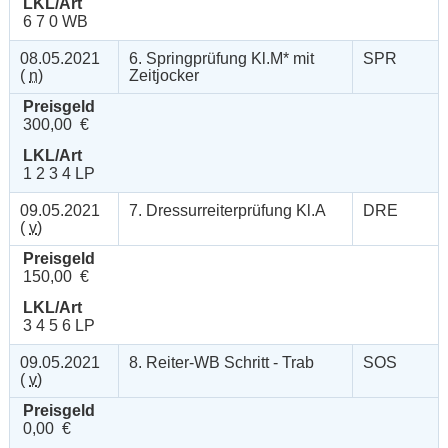
LKL/Art
6 7 0 WB
08.05.2021
6. Springprüfung Kl.M* mit
SPR
(
n
)
Zeitjocker
Preisgeld
300,00 €
LKL/Art
1 2 3 4 LP
09.05.2021
7. Dressurreiterprüfung Kl.A
DRE
(
v
)
Preisgeld
150,00 €
LKL/Art
3 4 5 6 LP
09.05.2021
8. Reiter-WB Schritt - Trab
SOS
(
v
)
Preisgeld
0,00 €