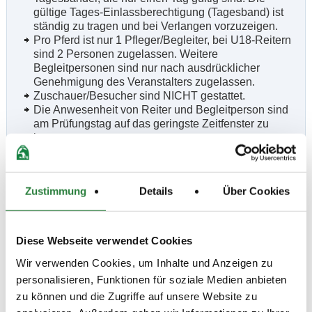
gültige Tages-Einlassberechtigung (Tagesband) ist
ständig zu tragen und bei Verlangen vorzuzeigen.
Pro Pferd ist nur 1 Pfleger/Begleiter, bei U18-Reitern
sind 2 Personen zugelassen. Weitere
Begleitpersonen sind nur nach ausdrücklicher
Genehmigung des Veranstalters zugelassen.
Zuschauer/Besucher sind NICHT gestattet.
Die Anwesenheit von Reiter und Begleitperson sind
am Prüfungstag auf das geringste Zeitfenster zu
begrenzen.
Siegerehrungen finden nicht statt. Ehrenpreise und
Schleifen sind an der Meldestelle abzuholen.
Anreise: Den Anweisungen der eingesetzten Ordner
Zustimmung
Details
Über Cookies
ist uneingeschränkt zu folgen.
Die entsprechenden Hygieneregeln sind
einzuhalten. Auf dem Turniergelände sind die
Möglichkeiten zur Handreinigung und -desinfektion
Diese Webseite verwendet Cookies
zu nutzen.
Wir verwenden Cookies, um Inhalte und Anzeigen zu
Hygienbeaiftragter:
Nicole Harlaß
personalisieren, Funktionen für soziale Medien anbieten
VR-Bank Muldental Youngster Cup 2021
Teiln.: alle Reiter/Pferd-Paare die sowohl in LP 2 und
zu können und die Zugriffe auf unsere Website zu
LP 7 gestartet sind, nehmen automatisch teil. Jeder