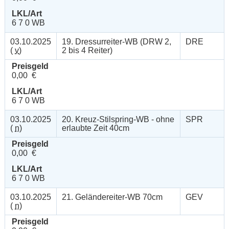
LKL/Art
6 7 0 WB
03.10.2025
19. Dressurreiter-WB (DRW 2,
DRE
(
v
)
2 bis 4 Reiter)
Preisgeld
0,00 €
LKL/Art
6 7 0 WB
03.10.2025
20. Kreuz-Stilspring-WB - ohne
SPR
(
n
)
erlaubte Zeit 40cm
Preisgeld
0,00 €
LKL/Art
6 7 0 WB
03.10.2025
21. Geländereiter-WB 70cm
GEV
(
n
)
Preisgeld