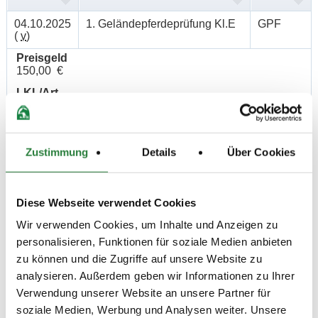
04.10.2025
1. Geländepferdeprüfung Kl.E
GPF
(
v
)
Preisgeld
150,00 €
LKL/Art
1 2 3 4 5 6 LP
04.10.2025
2. Geländepferdeprfg Kl.A*
GPF
(
v
)
Zustimmung
Details
Über Cookies
Preisgeld
150,00 €
LKL/Art
Diese Webseite verwendet Cookies
1 2 3 4 5 6 LP
Wir verwenden Cookies, um Inhalte und Anzeigen zu
04.10.2025
3. Komb. Prüfung Kl.A**
GEV
personalisieren, Funktionen für soziale Medien anbieten
(
n
)
zu können und die Zugriffe auf unsere Website zu
Preisgeld
analysieren. Außerdem geben wir Informationen zu Ihrer
150,00 €
Verwendung unserer Website an unsere Partner für
LKL/Art
soziale Medien, Werbung und Analysen weiter. Unsere