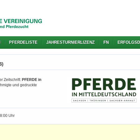
N
PFERDELISTE
JAHRESTURNIERLIZENZ
FN
ERFOLGSD
6)
r Zeitschrift:
PFERDE in
nehmigte und gedruckte
18:00 Uhr