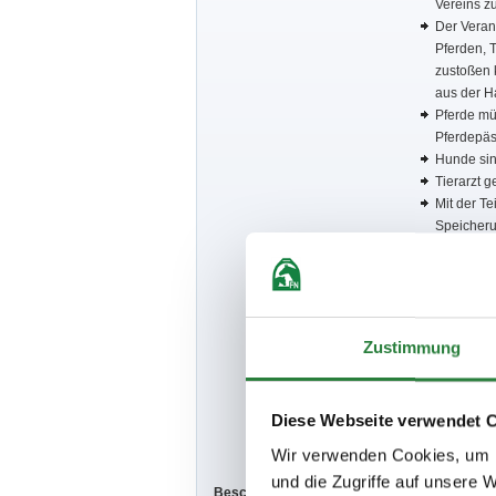
Vereins zu
Der Verans
Pferden, 
zustoßen 
aus der Ha
Pferde mü
Pferdepäs
Hunde sin
Tierarzt 
Mit der Te
Speicheru
Ergebniss
sowie in 
Bitte Aus
Wertung K
Zustimmung
bis 14 Ja
Diese Webseite verwendet 
bis 18 Jah
Wir verwenden Cookies, um I
und die Zugriffe auf unsere 
Beschaffenheit der Plätze:
Sand