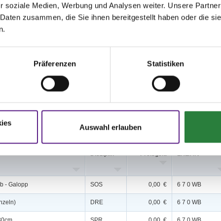
r soziale Medien, Werbung und Analysen weiter. Unsere Partner
 Daten zusammen, die Sie ihnen bereitgestellt haben oder die s
n.
,8; nachm.: 3,4,10
,9,11; nachm.: 6,12,13
Präferenzen
Statistiken
issen auf www.fn-erfolgsdaten.de
ies
Auswahl erlauben
Disziplin
Preisgeld
LKL/Art
ab - Galopp
SOS
0,00 €
6 7 0 WB
nzeln)
DRE
0,00 €
6 7 0 WB
 80cm
SPR
0,00 €
6 7 0 WB