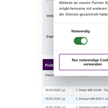
Website an unsere Partner fü
möglicherweise mit weiteren
der Dienste gesammelt habe
Vorläufige Zeitenteilung:
Sa. vorm.: 1,2
So. vorm.: 5,7
Einwilligungsauswahl
Notwendig
Ergebnisse:
Zu den Ergebn
Nur notwendige Cook
verwenden
Prüfungen
Datum
Prüfung
30.05.2026 (
v
)
1. Reiter-WB Schritt - Tr
30.05.2026 (
v
)
2. Dressur-WB (DW 4, ei
30.05.2026 (
n
)
3. Standard-Spring-WB