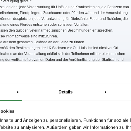
r Verfügung gestellt.
talter lehnt jede Verantwortung für Unfälle und Krankheiten ab, die Besitzern von
Teilnehmern, Pferdpflegern, Zuschauern oder Pferden während der Veranstaltung
können, desgleichen jede Verantwortung für Diebstähle, Feuer und Schäden, die
ltung eines Pferdes entstehen oder sonstigen Vorfällen.
ssen den gültigen veterinärmedizinischen Bestimmungen entsprechen.
se/ Impfnachweise sind mitzuführen.
d auf dem gesamten Gelände an der Leine zu führen.
gemäß den Bestimmungen der LK Sachsen vor Ort, Hufschmied nicht vor Ort
ilnahme an der Veranstaltung erklärt sich der Teilnehmer mit der elektronischen
ng der wettkampfrelevanten Daten und der Veröffentlichung der Starlisten und
e in Aushängen, im Internet und in den Publikationen des Vereins/ Verbandes
Pressemitteilungen des Vereins/ Verbandes einverstanden.
schreibungen der KKJS Westsachsen " Zwickiade" beachten.
reis- Kinder- und Jugendspiele
Details
hre: WB 1
Cookies
re: WB 2,3,4
nhalte und Anzeigen zu personalisieren, Funktionen für soziale
Website zu analysieren. Außerdem geben wir Informationen zu I