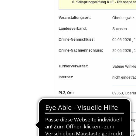
6. Stilspringprüfung Kl.E - Pferdepäs
Veranstaltungsort:
Oberlungwitz
Landesverband:
Sachsen
Online-Nennschluss:
04.05.2026 , 
Online-Nachnennschluss:
29.05.2026 , 
Turnierverwalter:
Sabine Winkle
Internet:
nicht eingetra
PLZ, Ort:
09353, Oberlu
Längengrad, Breitengrad
-, -
Parcourschef:
Nico Weißflog
Richter:
Gunter Bauer