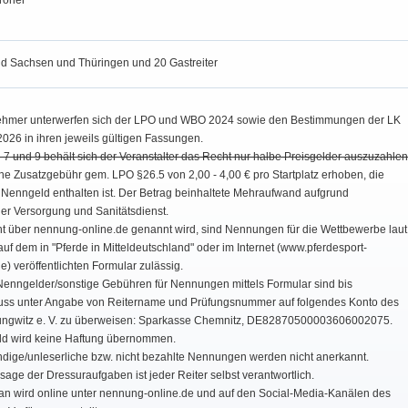
röner
 Sachsen und Thüringen und 20 Gastreiter
nehmer unterwerfen sich der LPO und WBO 2024 sowie den Bestimmungen der LK
026 in ihren jeweils gültigen Fassungen.
 7 und 9 behält sich der Veranstalter das Recht nur halbe Preisgelder auszuzahlen
ne Zusatzgebühr gem. LPO §26.5 von 2,00 - 4,00 € pro Startplatz erhoben, die
m Nenngeld enthalten ist. Der Betrag beinhaltete Mehraufwand aufgrund
cher Versorgung und Sanitätsdienst.
t über nennung-online.de genannt wird, sind Nennungen für die Wettbewerbe laut
f dem in "Pferde in Mitteldeutschland" oder im Internet (www.pferdesport-
) veröffentlichten Formular zulässig.
Nenngelder/sonstige Gebühren für Nennungen mittels Formular sind bis
ss unter Angabe von Reitername und Prüfungsnummer auf folgendes Konto des
ngwitz e. V. zu überweisen: Sparkasse Chemnitz, DE82870500003606002075.
ld wird keine Haftung übernommen.
ndige/unleserliche bzw. nicht bezahlte Nennungen werden nicht anerkannt.
sage der Dressuraufgaben ist jeder Reiter selbst verantwortlich.
lan wird online unter nennung-online.de und auf den Social-Media-Kanälen des