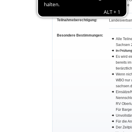
Hans-Ulrich G
Klaus Kunze
Teilnahmeberechtigung:
Landesverband
Besondere Bestimmungen:
Alle Teil
Sachsen 2
In Prüfung
Es wird ei
bereits i
tierärztli
Wenn nich
WBO nur au
sachsen.de
Einsätze/
Nennschlu
RV Oberlu
Für Barge
Unvollstä
Für die An
Der Zeitp