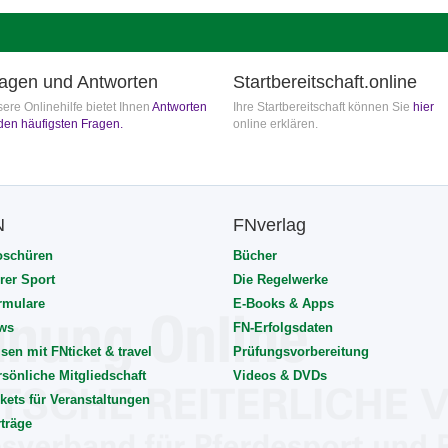
agen und Antworten
Startbereitschaft.online
ere Onlinehilfe bietet Ihnen
Antworten
Ihre Startbereitschaft können Sie
hier
den häufigsten Fragen.
online erklären.
N
FNverlag
oschüren
Bücher
rer Sport
Die Regelwerke
rmulare
E-Books & Apps
ws
FN-Erfolgsdaten
sen mit FNticket & travel
Prüfungsvorbereitung
rsönliche Mitgliedschaft
Videos & DVDs
kets für Veranstaltungen
rträge