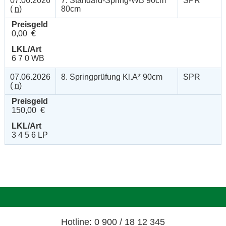
07.06.2026
7. Standard-Spring-WB 90cm
SPR
(
n
)
80cm
Preisgeld
0,00 €
LKL/Art
6 7 0 WB
07.06.2026
8. Springprüfung Kl.A* 90cm
SPR
(
n
)
Preisgeld
150,00 €
LKL/Art
3 4 5 6 LP
Hotline: 0 900 / 18 12 345