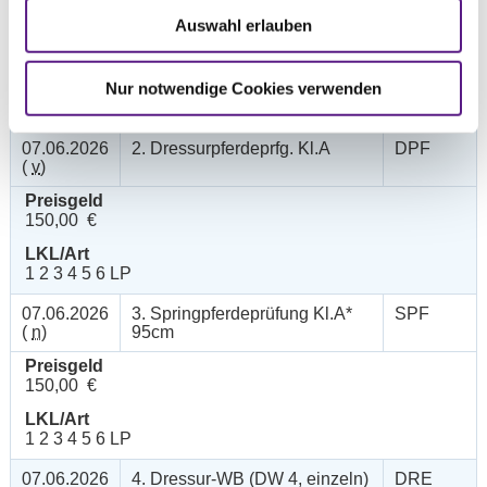
(
v
)
Auswahl erlauben
Preisgeld
150,00 €
Nur notwendige Cookies verwenden
LKL/Art
1 2 3 4 5 6 LP
07.06.2026
2. Dressurpferdeprfg. Kl.A
DPF
(
v
)
Preisgeld
150,00 €
LKL/Art
1 2 3 4 5 6 LP
07.06.2026
3. Springpferdeprüfung Kl.A*
SPF
(
n
)
95cm
Preisgeld
150,00 €
LKL/Art
1 2 3 4 5 6 LP
07.06.2026
4. Dressur-WB (DW 4, einzeln)
DRE