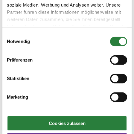
Vorbereitungsplätze: Sand und Rasen
soziale Medien, Werbung und Analysen weiter. Unsere
Partner führen diese Informationen möglicherweise mit
weiteren Daten zusammen, die Sie ihnen bereitgestellt
Vorläufige Zeitenteilung:
haben oder die sie im Rahmen Ihrer Nutzung der Dienste
So. vorm.: 1,2,4; nachm.: 3,5,6,7,8
gesammelt haben.
Einwilligungsauswahl
Notwendig
Ergebnisse:
Zu den Ergebnissen auf www.fn-erfolgsdaten.de
Präferenzen
Statistiken
Prüfungen
Marketing
Datum
Prüfung
Disziplin
Cookies zulassen
07.06.2026
1. Reitpferdeprüfung
RPF