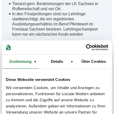
Tierarzt gem. Bestimmungen der LK Sachsen in
Rufbereitschaft und vor Ort.
In den Finalprüfungen sind nur Lehrlinge
startberechtigt, die ein registriertes
Ausbildungsverhältnis im Beruf Pferdewirt im
Freistaat Sachsen besitzen. Lehrlingschampion
kann nur ein sächsischer Azubi werden
Sächsisches Lehrlingschampionat
Zustimmung
Details
Über Cookies
Der Sieger wird in den Final-Wettbewerben ermittelt.
Platz 2 ist der Zweitbeste aus dem
Diese Webseite verwendet Cookies
Finale. Platz 3 geht an den drittbesten aus den
Qualifikations-Wettbewerben.
Wir verwenden Cookies, um Inhalte und Anzeigen zu
personalisieren, Funktionen für soziale Medien anbieten
zu können und die Zugriffe auf unsere Website zu
Beschaffenheit der Plätze:
analysieren. Außerdem geben wir Informationen zu Ihrer
Prüfungsplätze: Sand
Verwendung unserer Website an unsere Partner für