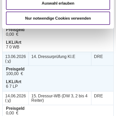
LKL/Art
Auswahl erlauben
7 0 WB
14.06.2026
13. Pony-Geschicklichkeits-
SOS
Nur notwendige Cookies verwenden
(
n
)
Trail B (Fehler und Zeit)
Preisgeld
0,00 €
LKL/Art
7 0 WB
13.06.2026
14. Dressurprüfung Kl.E
DRE
(
v
)
Preisgeld
100,00 €
LKL/Art
6 7 LP
14.06.2026
15. Dressur-WB (DW 3, 2 bis 4
DRE
(
v
)
Reiter)
Preisgeld
0,00 €