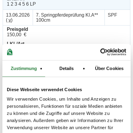
1 2 3 4 5 6 LP
13.06.2026
7. Springpferdeprüfung Kl.A**
SPF
(
v
)
100cm
Preisgeld
150,00 €
LKL/Art
1 2 3 4 5 6 LP
13.06.2026
8. Springpferdeprüfung Kl.L
SPF
(
v
)
110cm
Zustimmung
Details
Über Cookies
Preisgeld
200,00 €
LKL/Art
Diese Webseite verwendet Cookies
1 2 3 4 5 LP
Wir verwenden Cookies, um Inhalte und Anzeigen zu
14.06.2026
9. Springponyprüfung Kl.A**
SPF
personalisieren, Funktionen für soziale Medien anbieten
(
v
)
100cm
zu können und die Zugriffe auf unsere Website zu
Preisgeld
analysieren. Außerdem geben wir Informationen zu Ihrer
150,00 €
Verwendung unserer Website an unsere Partner für