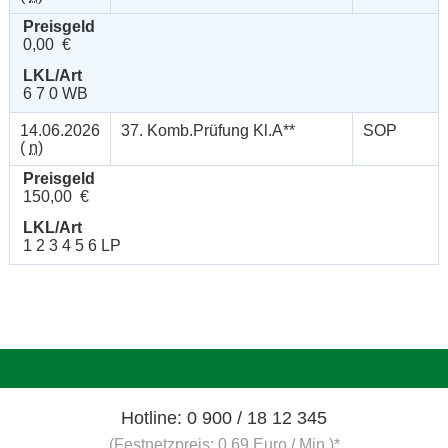
Preisgeld
0,00 €
LKL/Art
6 7 0 WB
14.06.2026
37. Komb.Prüfung Kl.A**
SOP
(
n
)
Preisgeld
150,00 €
LKL/Art
1 2 3 4 5 6 LP
Hotline: 0 900 / 18 12 345
(Festnetzpreis: 0,69 Euro / Min.)*