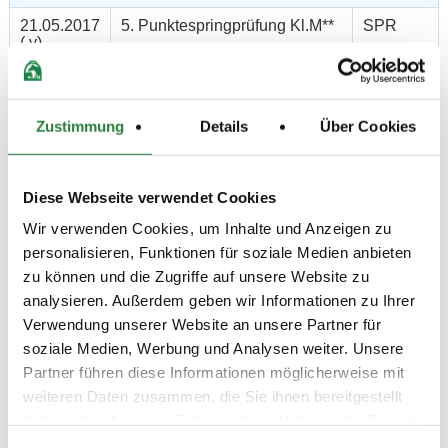
21.05.2017
5. Punktespringprüfung Kl.M**
SPR
(
v
)
Preisgeld
500,00 €
LKL/Art
Zustimmung
Details
Über Cookies
1 2 3 LP
19.05.2017
6. Springprüfung Kl.M*
SPR
(
v
)
Diese Webseite verwendet Cookies
Preisgeld
Wir verwenden Cookies, um Inhalte und Anzeigen zu
300,00 €
personalisieren, Funktionen für soziale Medien anbieten
LKL/Art
zu können und die Zugriffe auf unsere Website zu
2 3 4 LP
analysieren. Außerdem geben wir Informationen zu Ihrer
Verwendung unserer Website an unsere Partner für
20.05.2017
7. Springprüfung Kl.M*
SPR
(
n
)
soziale Medien, Werbung und Analysen weiter. Unsere
Partner führen diese Informationen möglicherweise mit
Preisgeld
300,00 €
weiteren Daten zusammen, die Sie ihnen bereitgestellt
haben oder die sie im Rahmen Ihrer Nutzung der Dienste
LKL/Art
gesammelt haben.
2 3 4 LP