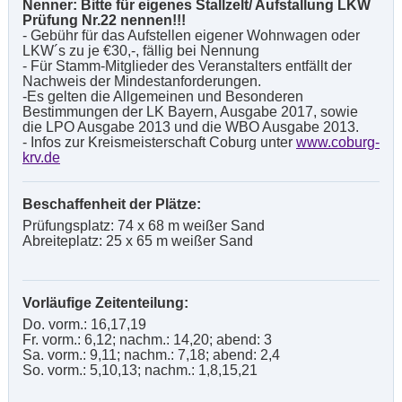
Nenner: Bitte für eigenes Stallzelt/ Aufstallung LKW
Prüfung Nr.22 nennen!!!
- Gebühr für das Aufstellen eigener Wohnwagen oder
LKW´s zu je €30,-, fällig bei Nennung
- Für Stamm-Mitglieder des Veranstalters entfällt der
Nachweis der Mindestanforderungen.
-Es gelten die Allgemeinen und Besonderen
Bestimmungen der LK Bayern, Ausgabe 2017, sowie
die LPO Ausgabe 2013 und die WBO Ausgabe 2013.
- Infos zur Kreismeisterschaft Coburg unter
www.coburg-
krv.de
Beschaffenheit der Plätze:
Prüfungsplatz: 74 x 68 m weißer Sand
Abreiteplatz: 25 x 65 m weißer Sand
Vorläufige Zeitenteilung:
Do. vorm.: 16,17,19
Fr. vorm.: 6,12; nachm.: 14,20; abend: 3
Sa. vorm.: 9,11; nachm.: 7,18; abend: 2,4
So. vorm.: 5,10,13; nachm.: 1,8,15,21