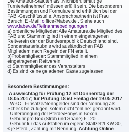
Die Amateur-Statuten als „Nichtberufsmäßige
Turnierteilnehmer“ müssen erfüllt sein. Die besonderen
Bestimmungen und Formulare sind erhältlich bei der
FAB -Geschäftsstelle. Ansprechpartnerin ist Frau
Baruch; E -Mail:
o
ffice@fabev.de
. Siehe auch
www.fabev.de/Teilnahmebedingungen
.
a) ordenliche Mitglieder: Alle Amateure,die Mitglied des
FAB und Stammmitglied in einem eingetragenen
Reitverein der der Bundesrepublik Deutschland sind.
Sonderstarterlaubnis wird ausländischen FAB
Mitgliedern nach Regeln der FN erteilt.
b)Probemitglieder: Stammmitglied in einem
eingetragenen Reitverein
c) Stammmitglieder des Veranstalters
d) Es sind keine geladenen Gäste zugelassen
Besondere Bestimmungen:
-Ausweichtag für Prüfung 12 ist Donnerstag der
18.05.2017; für Prüfung 18 ist Freitag der 19.05.2017
- WBO - Einsätze/Nenngelder sind der Nennung als
Scheck beizufügen, sofern nicht "online" genannt wird.
- Unterbringung der Pferde/Ponys in Boxen.
- Gebühr pro Box (Stroh und Späne) € 120,-. -
- Gebühr für das Aufstallen im eigene Stallzelt/LKW 30,-
€ je Pferd , Zahlung mit Nennung.
Achtung Online-