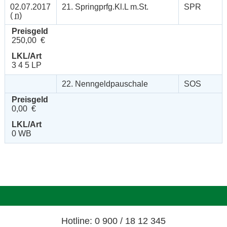
02.07.2017
21. Springprfg.Kl.L m.St.
SPR
(
n
)
Preisgeld
250,00 €
LKL/Art
3 4 5 LP
22. Nenngeldpauschale
SOS
Preisgeld
0,00 €
LKL/Art
0 WB
Hotline: 0 900 / 18 12 345