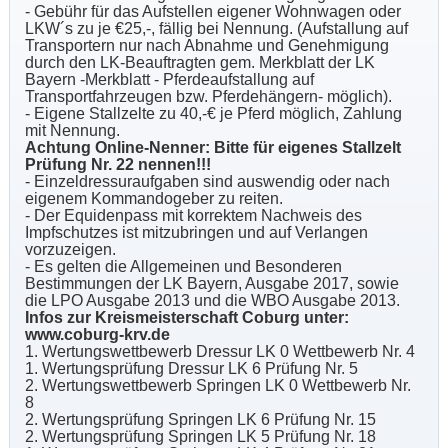
- Gebühr für das Aufstellen eigener Wohnwagen oder
LKW´s zu je €25,-, fällig bei Nennung. (Aufstallung auf
Transportern nur nach Abnahme und Genehmigung
durch den LK-Beauftragten gem. Merkblatt der LK
Bayern -Merkblatt - Pferdeaufstallung auf
Transportfahrzeugen bzw. Pferdehängern- möglich).
- Eigene Stallzelte zu 40,-€ je Pferd möglich, Zahlung
mit Nennung.
Achtung Online-Nenner: Bitte für eigenes Stallzelt
Prüfung Nr. 22 nennen!!!
- Einzeldressuraufgaben sind auswendig oder nach
eigenem Kommandogeber zu reiten.
- Der Equidenpass mit korrektem Nachweis des
Impfschutzes ist mitzubringen und auf Verlangen
vorzuzeigen.
- Es gelten die Allgemeinen und Besonderen
Bestimmungen der LK Bayern, Ausgabe 2017, sowie
die LPO Ausgabe 2013 und die WBO Ausgabe 2013.
Infos zur Kreismeisterschaft Coburg unter:
www.coburg-krv.de
1. Wertungswettbewerb Dressur LK 0 Wettbewerb Nr. 4
1. Wertungsprüfung Dressur LK 6 Prüfung Nr. 5
2. Wertungswettbewerb Springen LK 0 Wettbewerb Nr.
8
2. Wertungsprüfung Springen LK 6 Prüfung Nr. 15
2. Wertungsprüfung Springen LK 5 Prüfung Nr. 18