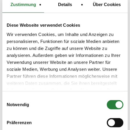
Zustimmung
Details
Über Cookies
Preisgeld
150,00 €
LKL/Art
Diese Webseite verwendet Cookies
5 6 LP
Wir verwenden Cookies, um Inhalte und Anzeigen zu
01.07.2017
7. Dressurprüfung Kl.A**
DRE
personalisieren, Funktionen für soziale Medien anbieten
(
n
)
zu können und die Zugriffe auf unsere Website zu
Preisgeld
analysieren. Außerdem geben wir Informationen zu Ihrer
150,00 €
Verwendung unserer Website an unsere Partner für
LKL/Art
soziale Medien, Werbung und Analysen weiter. Unsere
4 5 6 LP
Partner führen diese Informationen möglicherweise mit
02.07.2017
8. Stilspring-WB - ohne
SOS
weiteren Daten zusammen, die Sie ihnen bereitgestellt
(
v
)
Erlaubte Zeit (EZ)
haben oder die sie im Rahmen Ihrer Nutzung der Dienste
Preisgeld
gesammelt haben.
Einwilligungsauswahl
0,00 €
Notwendig
LKL/Art
6 7 0 WB
Präferenzen
01.07.2017
9. Stilspring-WB - ohne
SOS
(
v
)
Erlaubte Zeit (EZ)