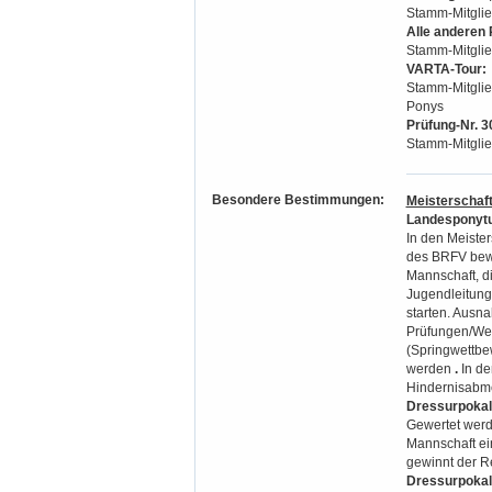
Stamm-Mitglie
Alle anderen
Stamm-Mitglie
VARTA-Tour:
Stamm-Mitglie
Ponys
Prüfung-Nr. 3
Stamm-Mitglie
Besondere Bestimmungen:
Meisterschaf
Landesponytu
In den Meiste
des BRFV bewe
Mannschaft, di
Jugendleitung 
starten. Ausn
Prüfungen/Wet
(Springwettbe
werden
.
In de
Hindernisabme
Dressurpokal 
Gewertet werd
Mannschaft ei
gewinnt der R
Dressurpokal 