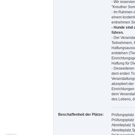
- Wir reservi
"Kreuther Som
- Im Rahmen de
einem kostenl
entnehmen Sie 
- Hunde sind 
führen.
- Der Veranst
Teilnehmern, 
Haftungsaussc
entstehen (Ti
Einrichtungsg
Haftung für Di
- Desweiteren 
dem ersten Tr
Veranstaltung
akzeptiert de
Einrichtungen
dem Veranstalt
des Lebens, d
Beschaffenheit der Plätze:
Prüfungsplatz 
Prüfungsplatz 
Abreiteplatz S
Abreiteplatz S