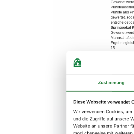
Gewertet werd
Punkteadditio
Punkte aus Prf
gewertet, soda
entscheidet d
Springpokal K
Gewertet werd
Mannschaft ei
Ergebnisgleic
15.
Springpokal Kl
Gewertet werd
Punktaddition
Pony-Paare ei
Reitern mit 2 
3 verschiedene
Zustimmung
Ergebnis aus P
Besondere B
- Nennungen w
- Für Nachnen
Diese Webseite verwendet 
- Mannschafts
- Belange hin
Wir verwenden Cookies, um I
Mannschaftsfü
und die Zugriffe auf unsere 
- In den Spri
- Ponys dürfen
Website an unsere Partner fü
- Die LK Bayer
möglicherweise mit weiteren