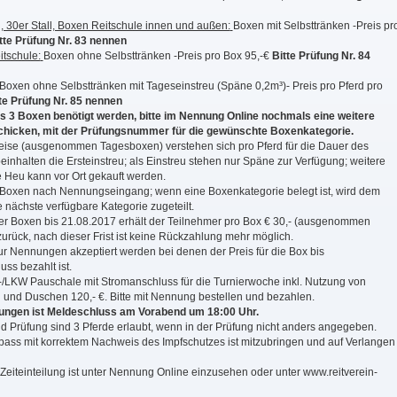
ll, 30er Stall, Boxen Reitschule innen und außen:
Boxen mit Selbsttränken -Preis pr
tte Prüfung Nr. 83 nennen
itschule:
Boxen ohne Selbsttränken -Preis pro Box 95,-€
Bitte Prüfung Nr. 84
Boxen ohne Selbsttränken mit Tageseinstreu (Späne 0,2m³)- Preis pro Pferd pro
te Prüfung Nr. 85 nennen
 3 Boxen benötigt werden, bitte im Nennung Online nochmals eine weitere
hicken, mit der Prüfungsnummer für die gewünschte Boxenkategorie.
reise (ausgenommen Tagesboxen) verstehen sich pro Pferd für die Dauer des
einhalten die Ersteinstreu; als Einstreu stehen nur Späne zur Verfügung; weitere
e Heu kann vor Ort gekauft werden.
 Boxen nach Nennungseingang; wenn eine Boxenkategorie belegt ist, wird dem
 nächste verfügbare Kategorie zugeteilt.
er Boxen bis 21.08.2017 erhält der Teilnehmer pro Box € 30,- (ausgenommen
rück, nach dieser Frist ist keine Rückzahlung mehr möglich.
ur Nennungen akzeptiert werden bei denen der Preis für die Box bis
ss bezahlt ist.
LKW Pauschale mit Stromanschluss für die Turnierwoche inkl. Nutzung von
nd Duschen 120,- €. Bitte mit Nennung bestellen und bezahlen.
üfungen ist Meldeschluss am Vorabend um 18:00 Uhr.
nd Prüfung sind 3 Pferde erlaubt, wenn in der Prüfung nicht anders angegeben.
pass mit korrektem Nachweis des Impfschutzes ist mitzubringen und auf Verlangen
 Zeiteinteilung ist unter Nennung Online einzusehen oder unter www.reitverein-