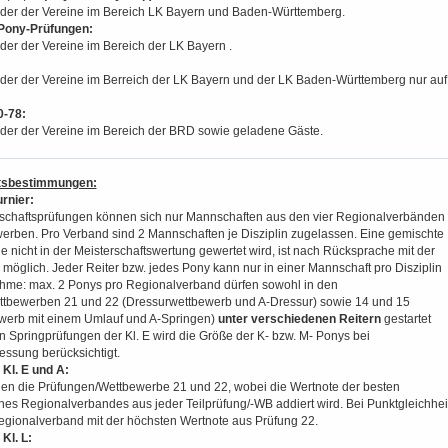
der der Vereine im Bereich LK Bayern und Baden-Württemberg.
 Pony-Prüfungen:
der der Vereine im Bereich der LK Bayern
.
der der Vereine im Berreich der LK Bayern und der LK Baden-Württemberg nur auf
0-78:
der der Vereine im Bereich der BRD sowie geladene Gäste.
tsbestimmungen:
rnier:
rschaftsprüfungen können sich nur Mannschaften aus den vier Regionalverbänden
rben. Pro Verband sind 2 Mannschaften je Disziplin zugelassen. Eine gemischte
e nicht in der Meisterschaftswertung gewertet wird, ist nach Rücksprache mit der
möglich. Jeder Reiter bzw. jedes Pony kann nur in einer Mannschaft pro Disziplin
ahme: max. 2 Ponys pro Regionalverband dürfen sowohl in den
tbewerben 21 und 22 (Dressurwettbewerb und A-Dressur) sowie 14 und 15
werb mit einem Umlauf und A-Springen)
unter verschiedenen Reitern
gestartet
n Springprüfungen der Kl. E wird die Größe der K- bzw. M- Ponys bei
ssung berücksichtigt.
Kl. E und A:
en die Prüfungen/Wettbewerbe 21 und 22, wobei die Wertnote der besten
nes Regionalverbandes aus jeder Teilprüfung/-WB addiert wird. Bei Punktgleichhei
egionalverband mit der höchsten Wertnote aus Prüfung 22.
Kl. L: