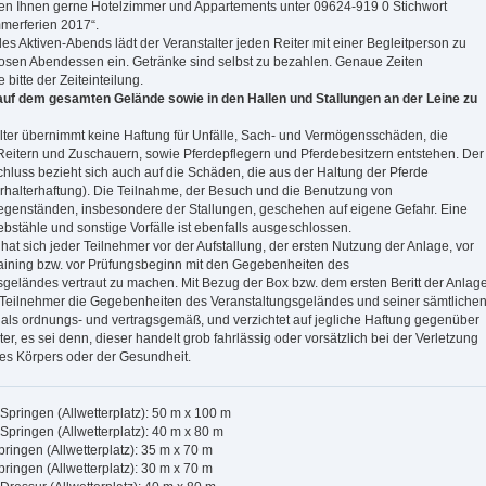
eren Ihnen gerne Hotelzimmer und Appartements unter 09624-919 0 Stichwort
merferien 2017“.
s Aktiven-Abends lädt der Veranstalter jeden Reiter mit einer Begleitperson zu
osen Abendessen ein. Getränke sind selbst zu bezahlen. Genaue Zeiten
bitte der Zeiteinteilung.
auf dem gesamten Gelände sowie in den Hallen und Stallungen an der Leine zu
alter übernimmt keine Haftung für Unfälle, Sach- und Vermögensschäden, die
Reitern und Zuschauern, sowie Pferdepflegern und Pferdebesitzern entstehen. Der
hluss bezieht sich auch auf die Schäden, die aus der Haltung der Pferde
erhalterhaftung). Die Teilnahme, der Besuch und die Benutzung von
egenständen, insbesondere der Stallungen, geschehen auf eigene Gefahr. Eine
ebstähle und sonstige Vorfälle ist ebenfalls ausgeschlossen.
hat sich jeder Teilnehmer vor der Aufstallung, der ersten Nutzung der Anlage, vor
aining bzw. vor Prüfungsbeginn mit den Gegebenheiten des
sgeländes vertraut zu machen. Mit Bezug der Box bzw. dem ersten Beritt der Anlag
r Teilnehmer die Gegebenheiten des Veranstaltungsgeländes und seiner sämtliche
 als ordnungs- und vertragsgemäß, und verzichtet auf jegliche Haftung gegenüber
er, es sei denn, dieser handelt grob fahrlässig oder vorsätzlich bei der Verletzung
es Körpers oder der Gesundheit.
Springen (Allwetterplatz): 50 m x 100 m
Springen (Allwetterplatz): 40 m x 80 m
pringen (Allwetterplatz): 35 m x 70 m
pringen (Allwetterplatz): 30 m x 70 m