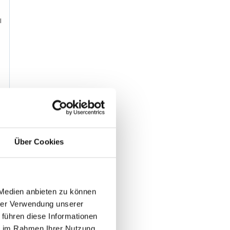
l
Über Cookies
 Medien anbieten zu können
hrer Verwendung unserer
 führen diese Informationen
ie im Rahmen Ihrer Nutzung