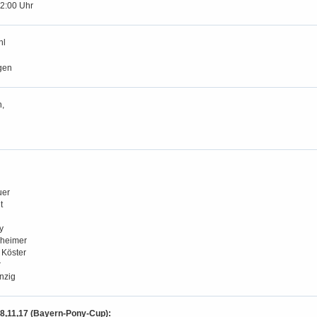
12:00 Uhr
hl
gen
,
uer
t
y
heimer
 Köster
r
nzig
,8,11,17 (Bayern-Pony-Cup):