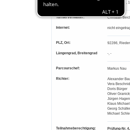
Online-Nachnennschluss:
22.08.2017 , 
Turnierverwalter:
Christian Beic
Internet:
nicht eingetra
PLZ, Ort:
92286, Rieden
Längengrad, Breitengrad
-, -
Parcourschef:
Markus Nau
Richter:
Alexander Ba
Vera Beschnid
Doris Bürger
Oliver Granick
Jürgen Hagen
Klaus Michael
Georg Schäfe
Michael Schle
Teilnahmeberechtigung:
Prüfung-Nr. 4