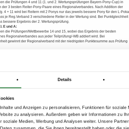
en die Prüfungen 4 und 11 (1. und 2. Wertungsprüfungen Bayern-Pony-Cup) in
n der 3 besten Reiter-Pony-Paare eines Regionalverbandes. Nach Addition der
g. 4 + 11 wird bei Reitern mit 2 Ponys nur das jeweils bessere Pony für den L-Poka
ss je Reg.Verband 3 verschiedene Reiter in der Wertung sind. Bei Punktgleichheit
as bessere Ergebnis der 2. Wertungsprüfung.
l. E und A:
en die Prüfungen/Wettbewerbe 14 und 15, wobei das Ergebnis der besten
nes Regionalverbandes aus jeder Teilprüfung/-WB addiert wird. Bei
hheit gewinnt der Regionalverband mit der niedrigsten Punktesumme aus Prüfung
. L:
en die Prüfungen 8 und 17 (1. und 2. Wertungsprüfung Bayern-Pony-Cup) in
 (die Ergebnisse werden in ein Punktesystem umgerechnet) die 3 besten Reiter-
nes Regionalverbandes. Nach Addition der Punkte aus Prfg. 8 und 17 wird bei
Ponys nur das jeweils bessere Pony für den L-Pokal gewertet, sodass je Reg.-Verb.
 Reiter in der Wertung sind. Bei Punktegleichheit entscheidet das bessere
Details
rfg. 8.
estimmungen:
erden ausschließlich über FN-Neon akzeptiert.
nungen in WBO-Wettbewerben wird eine Gebühr von 5,- € je Startplatz erhoben.
Cookies
führerbesprechung am Freitagnachmittag.
sichtlich der Mannschaftsprüfungen können nur über die jeweiligen
nhalte und Anzeigen zu personalisieren, Funktionen für soziale
hrer an der Meldestelle vorgebracht werden.
Website zu analysieren. Außerdem geben wir Informationen zu I
ngprüfungen wird ein Rückenschutz für die Teilnehmer empfohlen.
 nur von Reitern geritten werden, die diese auch in den Prüfungen reiten.
r soziale Medien, Werbung und Analysen weiter. Unsere Partner
n erteilt Dispens zu Ziff. 10.3 und Ziff 12.11 der Bes. Bestimmungen der LK Bayern.
 Daten zusammen, die Sie ihnen bereitgestellt haben oder die s