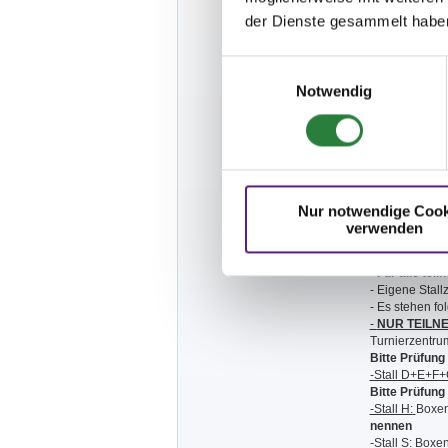
- Die LK Bayern
- Es gelten d
der Dienste gesammelt habe
sowie die LP
- Gem. § 25 Zif
Einwilligungsauswahl
Auszahlung de
- Alle weiteren
Notwendig
außer es ist i
-
Jack Pot Sp
Teilnehmer, d
geritten werde
Startmeldung fä
Organisationsb
Sieger, 20 % f
Nur notwendige Cook
auf die restlic
verwenden
Jackpotprüfung
- Die Aufstall
-
Für alle tei
- Eigene Stallz
- Es stehen f
-
NUR TEILNE
Turnierzentrum
Bitte Prüfung
-Stall D+E+F+
Bitte Prüfung
-Stall H:
Boxen
nennen
-Stall S:
Boxen