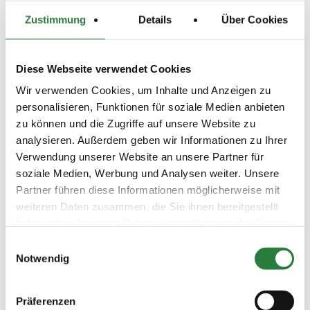
Abreiteplatz: Im Wechsel Hallen oder Freiplatz
Zustimmung
Details
Über Cookies
Vorläufige Zeitenteilung:
Sa. vorm.: 1,4,5; nachm.: 2,3
Diese Webseite verwendet Cookies
So. vorm.: 6,7,8,9; nachm.: 10,11,12,14
Wir verwenden Cookies, um Inhalte und Anzeigen zu
personalisieren, Funktionen für soziale Medien anbieten
zu können und die Zugriffe auf unsere Website zu
Ergebnisse:
analysieren. Außerdem geben wir Informationen zu Ihrer
Zu den Ergebnissen auf www.fn-erfolgsdaten.de
Verwendung unserer Website an unsere Partner für
soziale Medien, Werbung und Analysen weiter. Unsere
Partner führen diese Informationen möglicherweise mit
weiteren Daten zusammen, die Sie ihnen bereitgestellt
Prüfungen
haben oder die sie im Rahmen Ihrer Nutzung der Dienste
gesammelt haben.
Einwilligungsauswahl
Notwendig
Datum
Prüfung
Disziplin
Präferenzen
07.10.2017
1. Dressurprfg. Kl.L* - Tr.
DRE