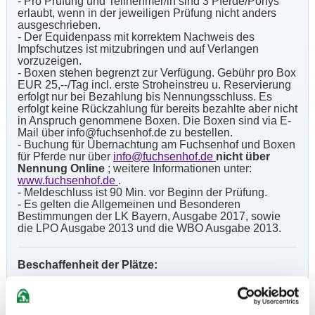
- Pro Prüfung und Teilnehmer/in sind 3 Pferde/Ponys
erlaubt, wenn in der jeweiligen Prüfung nicht anders
ausgeschrieben.
- Der Equidenpass mit korrektem Nachweis des
Impfschutzes ist mitzubringen und auf Verlangen
vorzuzeigen.
- Boxen stehen begrenzt zur Verfügung. Gebühr pro Box
EUR 25,--/Tag incl. erste Stroheinstreu u. Reservierung
erfolgt nur bei Bezahlung bis Nennungsschluss. Es
erfolgt keine Rückzahlung für bereits bezahlte aber nicht
in Anspruch genommene Boxen. Die Boxen sind via E-
Mail über info@fuchsenhof.de zu bestellen.
- Buchung für Übernachtung am Fuchsenhof und Boxen
für Pferde nur über
info@fuchsenhof.de
nicht über
Nennung Online
; weitere Informationen unter:
www.fuchsenhof.de
.
- Meldeschluss ist 90 Min. vor Beginn der Prüfung.
- Es gelten die Allgemeinen und Besonderen
Bestimmungen der LK Bayern, Ausgabe 2017, sowie
die LPO Ausgabe 2013 und die WBO Ausgabe 2013.
Beschaffenheit der Plätze:
Prüfungshallen: 25x65m und 20x40m und Freiplatz
50x75m Sand
Wärmehalle: 15x30m