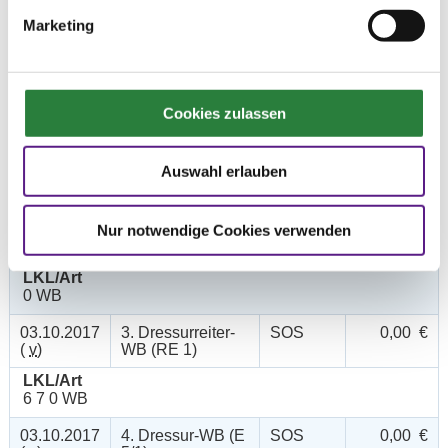
Marketing
Datum
Prüfung
Disziplin
Preisgeld
03.10.2017
1. Pony-
SOS
0,00 €
Cookies zulassen
(
v
)
Führzügel-WB
LKL/Art
Auswahl erlauben
0 WB
03.10.2017
2. Reiter-WB
SOS
0,00 €
(
v
)
Schritt - Trab -
Nur notwendige Cookies verwenden
Galopp
LKL/Art
0 WB
03.10.2017
3. Dressurreiter-
SOS
0,00 €
(
v
)
WB (RE 1)
LKL/Art
6 7 0 WB
03.10.2017
4. Dressur-WB (E
SOS
0,00 €