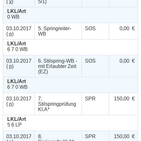
(
v
)
5/1)
LKL/Art
0 WB
03.10.2017
5. Springreiter-
SOS
0,00 €
(
n
)
WB
LKL/Art
6 7 0 WB
03.10.2017
6. Stilspring-WB -
SOS
0,00 €
(
n
)
mit Erlaubter Zeit
(EZ)
LKL/Art
6 7 0 WB
03.10.2017
7.
SPR
150,00 €
(
n
)
Stilspringprüfung
Kl.A*
LKL/Art
5 6 LP
03.10.2017
8.
SPR
150,00 €