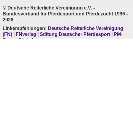
© Deutsche Reiterliche Vereinigung e.V. -
Bundesverband für Pferdesport und Pferdezucht 1996 -
2026
Linkempfehlungen:
Deutsche Reiterliche Vereinigung
(FN)
|
FNverlag
|
Stiftung Deutscher Pferdesport
|
PM-
Forum Digital
Ihre Daten sind durch permanente
SSL-Verschlüsselung
sicher.
* Mobilfunk evtl. abweichend