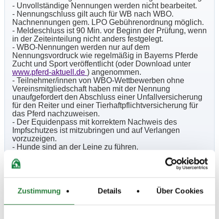
- Unvollständige Nennungen werden nicht bearbeitet.
- Nennungschluss gilt auch für WB nach WBO.
Nachnennungen gem. LPO Gebührenordnung möglich.
- Meldeschluss ist 90 Min. vor Beginn der Prüfung, wenn
in der Zeiteinteilung nicht anders festgelegt.
- WBO-Nennungen werden nur auf dem
Nennungsvordruck wie regelmäßig in Bayerns Pferde
Zucht und Sport veröffentlicht (oder Download unter
www.pferd-aktuell.de
) angenommen.
- Teilnehmer/innen von WBO-Wettbewerben ohne
Vereinsmitgliedschaft haben mit der Nennung
unaufgefordert den Abschluss einer Unfallversicherung
für den Reiter und einer Tierhaftpflichtversicherung für
das Pferd nachzuweisen.
- Der Equidenpass mit korrektem Nachweis des
Impfschutzes ist mitzubringen und auf Verlangen
vorzuzeigen.
- Hunde sind an der Leine zu führen.
- Es gelten die Allgemeinen und Besonderen
Bestimmungen der LK Bayern, Ausgabe 2017, sowie
die LPO 2013 und die WBO Ausgabe 2013.
- Jedes Pferd/Pony darf unter verschiedenen Reitern
mehrmals in den Wettbewerben Nr.1-6 starten.
Zustimmung
Details
Über Cookies
- Je Pferd/Pony sind max. 3 Starts pro Tag erlaubt.
- Zeiteinteilungen werden nicht verschickt. Diese wird
ausschließlich im Internet unter
www.reitclub-passau.de