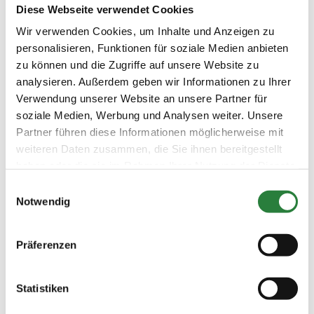
und über www.nennung-online.de veröffentlicht.
Diese Webseite verwendet Cookies
Wir verwenden Cookies, um Inhalte und Anzeigen zu
Beschaffenheit der Plätze:
personalisieren, Funktionen für soziale Medien anbieten
Prüfungsplatz Dressur: Halle 20 x 40 m
zu können und die Zugriffe auf unsere Website zu
Prüfungsplatz Springen: Sand 40 x 90 m Sand oder
Halle 20 x 40 m
analysieren. Außerdem geben wir Informationen zu Ihrer
Abreiteplatz Dressur/Springen: 30 x 50 m Sand
Verwendung unserer Website an unsere Partner für
soziale Medien, Werbung und Analysen weiter. Unsere
Partner führen diese Informationen möglicherweise mit
Vorläufige Zeitenteilung:
weiteren Daten zusammen, die Sie ihnen bereitgestellt
Di. vorm.: 1,2,3,4; nachm.: 5,6,7,8
haben oder die sie im Rahmen Ihrer Nutzung der Dienste
gesammelt haben.
Einwilligungsauswahl
Notwendig
Ergebnisse:
Zu den Ergebnissen auf www.fn-erfolgsdaten.de
Präferenzen
Statistiken
Prüfungen