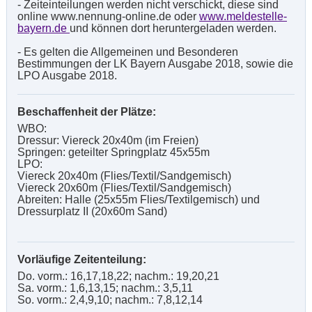
- Zeiteinteilungen werden nicht verschickt, diese sind
online www.nennung-online.de oder
www.meldestelle-
bayern.de
und können dort heruntergeladen werden.
- Es gelten die Allgemeinen und Besonderen
Bestimmungen der LK Bayern Ausgabe 2018, sowie die
LPO Ausgabe 2018.
Beschaffenheit der Plätze:
WBO:
Dressur: Viereck 20x40m (im Freien)
Springen: geteilter Springplatz 45x55m
LPO:
Viereck 20x40m (Flies/Textil/Sandgemisch)
Viereck 20x60m (Flies/Textil/Sandgemisch)
Abreiten: Halle (25x55m Flies/Textilgemisch) und
Dressurplatz II (20x60m Sand)
Vorläufige Zeitenteilung:
Do. vorm.: 16,17,18,22; nachm.: 19,20,21
Sa. vorm.: 1,6,13,15; nachm.: 3,5,11
So. vorm.: 2,4,9,10; nachm.: 7,8,12,14