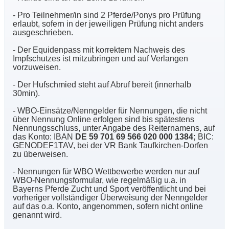
- Pro Teilnehmer/in sind 2 Pferde/Ponys pro Prüfung
erlaubt, sofern in der jeweiligen Prüfung nicht anders
ausgeschrieben.
- Der Equidenpass mit korrektem Nachweis des
Impfschutzes ist mitzubringen und auf Verlangen
vorzuweisen.
- Der Hufschmied steht auf Abruf bereit (innerhalb
30min).
- WBO-Einsätze/Nenngelder für Nennungen, die nicht
über Nennung Online erfolgen sind bis spätestens
Nennungsschluss, unter Angabe des Reiternamens, auf
das Konto: IBAN
DE 59 701 69 566 020 000 1384;
BIC:
GENODEF1TAV, bei der VR Bank Taufkirchen-Dorfen
zu überweisen.
- Nennungen für WBO Wettbewerbe werden nur auf
WBO-Nennungsformular, wie regelmäßig u.a. in
Bayerns Pferde Zucht und Sport veröffentlicht und bei
vorheriger vollständiger Überweisung der Nenngelder
auf das o.a. Konto, angenommen, sofern nicht online
genannt wird.