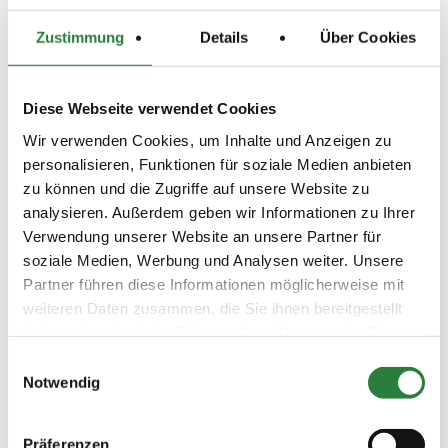
02.06.2018
5. Dressurreiterprüfung Kl.L*
DRE
Zustimmung
Details
Über Cookies
(
n
)
Preisgeld
200,00 €
Diese Webseite verwendet Cookies
LKL/Art
Wir verwenden Cookies, um Inhalte und Anzeigen zu
3 4 5 LP
personalisieren, Funktionen für soziale Medien anbieten
02.06.2018
6. Dressurpferdeprfg. Kl.A
DPF
zu können und die Zugriffe auf unsere Website zu
(
v
)
analysieren. Außerdem geben wir Informationen zu Ihrer
Preisgeld
Verwendung unserer Website an unsere Partner für
150,00 €
soziale Medien, Werbung und Analysen weiter. Unsere
LKL/Art
Partner führen diese Informationen möglicherweise mit
1 2 3 4 5 6 LP
weiteren Daten zusammen, die Sie ihnen bereitgestellt
03.06.2018
7. Dressurprüfung Kl.M*
DRE
haben oder die sie im Rahmen Ihrer Nutzung der Dienste
(
n
)
gesammelt haben.
Einwilligungsauswahl
Preisgeld
Notwendig
300,00 €
LKL/Art
Präferenzen
3 4 LP