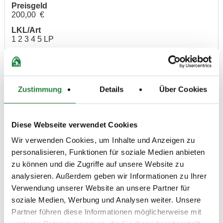
Preisgeld
200,00 €
LKL/Art
1 2 3 4 5 LP
09.06.2018
6. Dressurpferdeprfg.Kl.L
DPF
(
v
)
Preisgeld
Zustimmung
Details
Über Cookies
200,00 €
LKL/Art
1 2 3 4 5 LP
Diese Webseite verwendet Cookies
08.06.2018
7. Dressurpferdeprfg. Kl.M
DPF
Wir verwenden Cookies, um Inhalte und Anzeigen zu
(
n
)
personalisieren, Funktionen für soziale Medien anbieten
Preisgeld
zu können und die Zugriffe auf unsere Website zu
300,00 €
analysieren. Außerdem geben wir Informationen zu Ihrer
LKL/Art
Verwendung unserer Website an unsere Partner für
1 2 3 4 LP
soziale Medien, Werbung und Analysen weiter. Unsere
09.06.2018
8. Dressurpferdeprfg. Kl.M
DPF
Partner führen diese Informationen möglicherweise mit
(
n
)