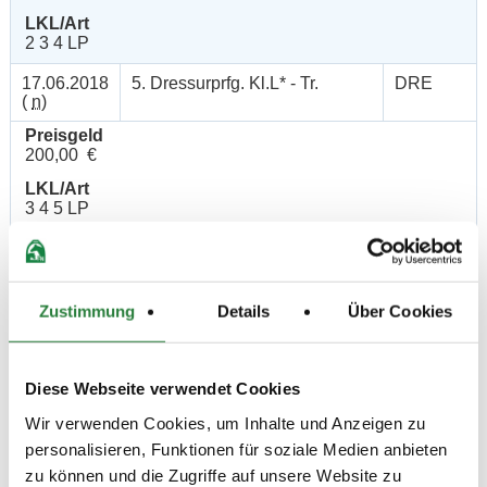
LKL/Art
2 3 4 LP
17.06.2018
5. Dressurprfg. Kl.L* - Tr.
DRE
(
n
)
Preisgeld
200,00 €
LKL/Art
3 4 5 LP
17.06.2018
6. Dressurpferdeprfg. Kl.A
DPF
(
n
)
Preisgeld
Zustimmung
Details
Über Cookies
150,00 €
LKL/Art
1 2 3 4 5 6 LP
Diese Webseite verwendet Cookies
16.06.2018
7. Dressurprüfung Kl.A*
DRE
Wir verwenden Cookies, um Inhalte und Anzeigen zu
(
v
)
personalisieren, Funktionen für soziale Medien anbieten
Preisgeld
zu können und die Zugriffe auf unsere Website zu
150,00 €