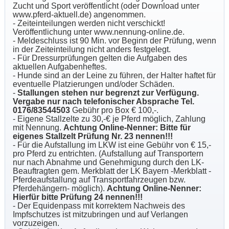
Zucht und Sport veröffentlicht (oder Download unter
www.pferd-aktuell.de) angenommen.
- Zeiteinteilungen werden nicht verschickt!
Veröffentlichung unter
www.nennung-online.de.
- Meldeschluss ist 90 Min. vor Beginn der Prüfung, wenn
in der Zeiteinteilung nicht anders festgelegt.
- Für Dressurprüfungen gelten die Aufgaben des
aktuellen Aufgabenheftes.
- Hunde sind an der Leine zu führen, der Halter haftet für
eventuelle Platzierungen und/oder Schäden.
-
Stallungen stehen nur begrenzt zur Verfügung.
Vergabe nur nach telefonischer Absprache Tel.
0176/83544503
Gebühr pro Box € 100,-.
- Eigene Stallzelte zu 30,-€ je Pferd möglich, Zahlung
mit Nennung.
Achtung Online-Nenner: Bitte für
eigenes Stallzelt Prüfung Nr. 23 nennen!!!
- Für die Aufstallung im LKW ist eine Gebühr von € 15,-
pro Pferd zu entrichten. (Aufstallung auf Transportern
nur nach Abnahme und Genehmigung durch den LK-
Beauftragten gem. Merkblatt der LK Bayern -Merkblatt -
Pferdeaufstallung auf Transportfahrzeugen bzw.
Pferdehängern- möglich).
Achtung Online-Nenner:
Hierfür bitte Prüfung 24 nennen!!!
- Der Equidenpass mit korrektem Nachweis des
Impfschutzes ist mitzubringen und auf Verlangen
vorzuzeigen.