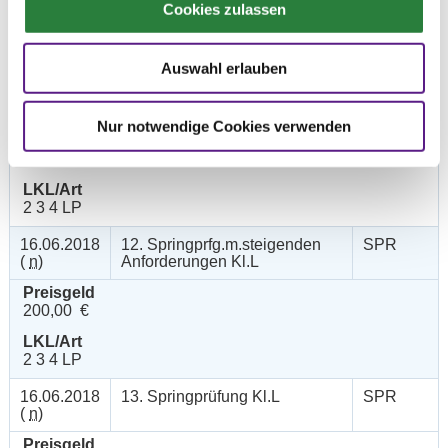
300,00 €
Cookies zulassen
LKL/Art
2 3 4 LP
Auswahl erlauben
16.06.2018
11. Punktespringprüfung Kl.M*
SPR
(
n
)
Nur notwendige Cookies verwenden
Preisgeld
300,00 €
LKL/Art
2 3 4 LP
16.06.2018
12. Springprfg.m.steigenden
SPR
(
n
)
Anforderungen Kl.L
Preisgeld
200,00 €
LKL/Art
2 3 4 LP
16.06.2018
13. Springprüfung Kl.L
SPR
(
n
)
Preisgeld