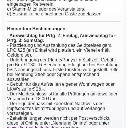
eingetragen Reitverein.
c) Stamm-Mitglieder des Veranstalters.
d) Es sind keine eingeladen Gäste zugelassen.
Besondere Bestimmungen:
- Ausweichtag für Prfg. 2: Freitag, Ausweichtag für
Prfg. 3: Samstag.
- Platzierung und Auszahlung des Geldpreises gem.
LPO §25 (ein Drittel wird platziert, ein Viertel erhält
Geldpreise).
- Unterbringung der Pferde/Ponys im Stallzelt. Gebühr
pro Box € 130,- Reservierung erfolgt nur bei Bezahlung
bis Nennungsschluss. Erste Einstreu wird gestellt. Bitte
bei Nennung Stroh oder Späne entsprechend
auswählen.
- Gebühr für das Aufstellen eigener Wohnwagen oder
LKW's zu je € 25,-.
- Der Meldeschluss ist für alle Prüfungen am jeweiligen
Vorabend um 18.00 Uhr.
- Der Equidenpass mit korrektem Nachweis des
Impfschutzes ist mitzubringen und auf Verlangen
vorzuzeigen.
- Zeiteinteilungen werden nicht per Post verschickt,
diese ist Online unter „Nennung Online“ oder unter
www.die-meldestelle.de
einzusehen.