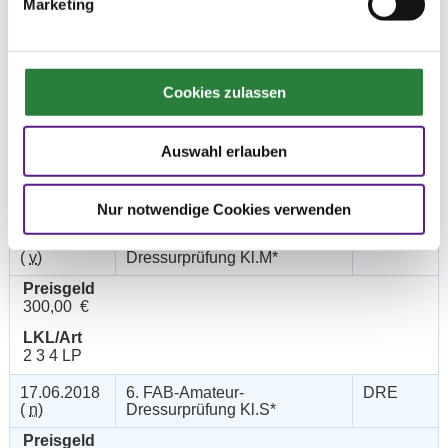
250,00 €
Marketing
LKL/Art
1 2 3 4 LP
16.06.2018
4. Amateur-Dressurprüfung
DRE
Cookies zulassen
(
v
)
Kl.M**
Preisgeld
Auswahl erlauben
500,00 €
LKL/Art
2 3 4 LP
Nur notwendige Cookies verwenden
16.06.2018
5. FAB-Amateur-
DRE
(
v
)
Dressurprüfung Kl.M*
Preisgeld
300,00 €
LKL/Art
2 3 4 LP
17.06.2018
6. FAB-Amateur-
DRE
(
n
)
Dressurprüfung Kl.S*
Preisgeld