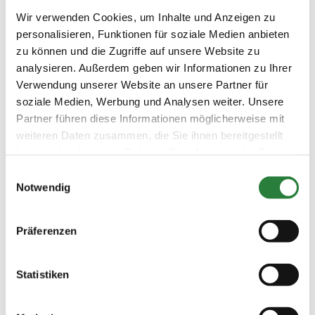
Datum
Prüfung
Disziplin
Wir verwenden Cookies, um Inhalte und Anzeigen zu
personalisieren, Funktionen für soziale Medien anbieten
zu können und die Zugriffe auf unsere Website zu
15.06.2018
1. Dressurpferdeprfg. Kl.A
DPF
analysieren. Außerdem geben wir Informationen zu Ihrer
(
v
)
Verwendung unserer Website an unsere Partner für
Preisgeld
soziale Medien, Werbung und Analysen weiter. Unsere
150,00 €
Partner führen diese Informationen möglicherweise mit
LKL/Art
weiteren Daten zusammen, die Sie ihnen bereitgestellt
1 2 3 4 5 6 LP
haben oder die sie im Rahmen Ihrer Nutzung der Dienste
16.06.2018
2. Dressurpferdeprfg.Kl.L
DPF
gesammelt haben.
Einwilligungsauswahl
(
v
)
Notwendig
Preisgeld
200,00 €
Präferenzen
LKL/Art
1 2 3 4 5 LP
17.06.2018
3. Dressurpferdeprfg. Kl.M
DPF
Statistiken
(
v
)
Preisgeld