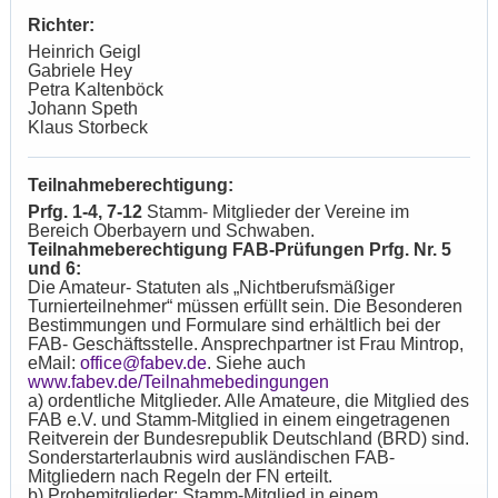
Richter:
Heinrich Geigl
Gabriele Hey
Petra Kaltenböck
Johann Speth
Klaus Storbeck
Teilnahmeberechtigung:
Prfg. 1-4, 7-12
Stamm- Mitglieder der Vereine im
Bereich Oberbayern und Schwaben.
Teilnahmeberechtigung FAB-Prüfungen Prfg. Nr. 5
und 6:
Die Amateur- Statuten als „Nichtberufsmäßiger
Turnierteilnehmer“ müssen erfüllt sein. Die Besonderen
Bestimmungen und Formulare sind erhältlich bei der
FAB- Geschäftsstelle. Ansprechpartner ist Frau Mintrop,
eMail:
office@fabev.de
. Siehe auch
www.fabev.de/Teilnahmebedingungen
a) ordentliche Mitglieder. Alle Amateure, die Mitglied des
FAB e.V. und Stamm-Mitglied in einem eingetragenen
Reitverein der Bundesrepublik Deutschland (BRD) sind.
Sonderstarterlaubnis wird ausländischen FAB-
Mitgliedern nach Regeln der FN erteilt.
b) Probemitglieder: Stamm-Mitglied in einem